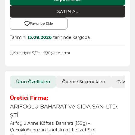
SATIN AL
Favoriye Ekle
Tahmini
15.08.2026
tarihinde kargoda
Koleksiyon
Teklif
Fiyat Alarmı
Ürün Özellikleri
Ödeme Seçenekleri
Tavsiye
Üretici Firma:
ARİFOĞLU BAHARAT ve GIDA SAN. LTD.
ŞTİ.
Arifoğlu Anne Köftesi Baharatı (150g) –
Çocukluğunuzun Unutulmaz Lezzet Sırrı