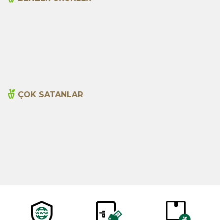
Çorba Baharatı 150 Gr (Tnk)
Çörek Otu Öğütülmüş
100g
305,00
TL
230,00
TL
ÇOK SATANLAR
Cajun Seasoning 1000g
Biberiye Yağı 20ml
Yeni
600,00
TL
365,00
TL