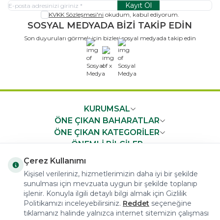
Kayıt Ol
KVKK Sözleşmesi'ni
okudum, kabul ediyorum.
SOSYAL MEDYADA BİZİ TAKİP EDİN
Son duyuruları görmek için bizleri sosyal medyada takip edin
x
KURUMSAL
ÖNE ÇIKAN BAHARATLAR
ÖNE ÇIKAN KATEGORİLER
ÖNEMLİ BİLGİLER
HIZLI ERİŞİM
Çerez Kullanımı
Kişisel verileriniz, hizmetlerimizin daha iyi bir şekilde
sunulması için mevzuata uygun bir şekilde toplanıp
işlenir. Konuyla ilgili detaylı bilgi almak için Gizlilik
Politikamızı inceleyebilirsiniz.
Reddet
seçeneğine
tıklamanız halinde yalnızca internet sitemizin çalışması
COPYRIGHT © 2023 arifoglu.com ALL RIGHTS RESERVED