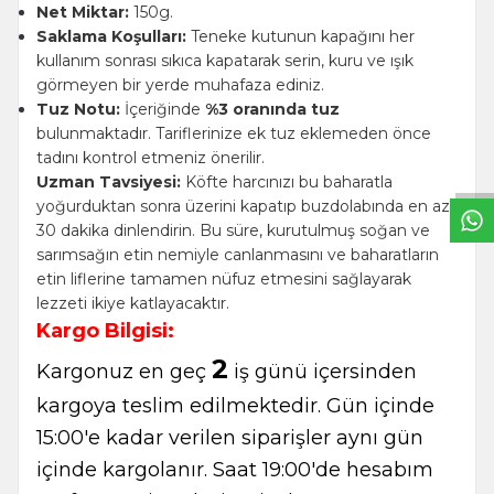
Net Miktar:
150g.
Saklama Koşulları:
Teneke kutunun kapağını her
kullanım sonrası sıkıca kapatarak serin, kuru ve ışık
görmeyen bir yerde muhafaza ediniz.
W
h
t
s
a
p
p
B
i
l
g
H
a
t
Tuz Notu:
İçeriğinde
%3 oranında tuz
bulunmaktadır. Tariflerinize ek tuz eklemeden önce
tadını kontrol etmeniz önerilir.
Uzman Tavsiyesi:
Köfte harcınızı bu baharatla
yoğurduktan sonra üzerini kapatıp buzdolabında en az
30 dakika dinlendirin. Bu süre, kurutulmuş soğan ve
sarımsağın etin nemiyle canlanmasını ve baharatların
etin liflerine tamamen nüfuz etmesini sağlayarak
lezzeti ikiye katlayacaktır.
Kargo Bilgisi:
2
Kargonuz en geç
iş günü içersinden
kargoya teslim edilmektedir. Gün içinde
15:00'e kadar verilen siparişler aynı gün
içinde kargolanır. Saat 19:00'de hesabım