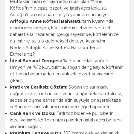
Mutfaklarımızın en kıymetli mirası olan "Anne
Köftesi"nin o eşsiz lezzeti ve iştah açıcı kokusu,
Arifoğlu’nun usta harmanıyla yeniden canlanıyor.
Arifoğlu Anne Köftesi Baharatı
, tam kıvamında
oranlanmış kimyon, kurutulmuş sebzeler ve özel
baharatlarla hazırlanan içeriği sayesinde, köftelerinize
dışı çıtır içi sulu o geleneksel dokuyu kazandırır.
Neden Arifoğlu Anne Köftesi Baharatı Tercih
Etmelisiniz?
İdeal Baharat Dengesi:
%17 oranındaki yoğun
kimyon ve %12 kurutulmuş soğan dengesiyle, köftenin
et tadını bastırmadan en yüksek lezzet seviyesine
çıkarır.
Pratik ve Eksiksiz Çözüm:
Soğan ve sarımsak
doğrama zahmetine son verir; içeriğindeki kurutulmuş
sebzeler pişme esnasında etin suyuyla birleşerek taze
soğan ve sarımsak aromasını yemeğe hapseder.
Canlı Renk ve Doku:
Tatlı toz biber ve pul biberin
ideal karışımı, köftelerinizin pişerken iştah açıcı bir renk
almasını sağlar.
Premium Teneke Kutu:
150 gramlık şık ve dayanıklı