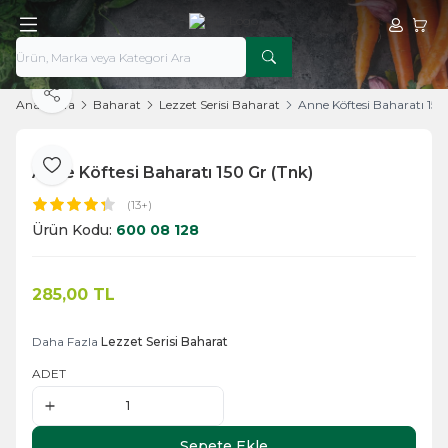
Hesabım
Sepe
Paylaş
Ana Sayfa
Baharat
Lezzet Serisi Baharat
Anne Köftesi Baharatı 150
Anne Köftesi Baharatı 150 Gr (Tnk)
Favoriye Ekle
(13+)
Ürün Kodu:
600 08 128
285,00
TL
Sepete Ekle
Daha Fazla
Lezzet Serisi Baharat
ADET
Sepete Ekle