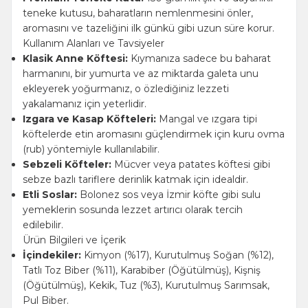
teneke kutusu, baharatların nemlenmesini önler,
aromasını ve tazeliğini ilk günkü gibi uzun süre korur.
Kullanım Alanları ve Tavsiyeler
Klasik Anne Köftesi:
Kıymanıza sadece bu baharat
harmanını, bir yumurta ve az miktarda galeta unu
ekleyerek yoğurmanız, o özlediğiniz lezzeti
yakalamanız için yeterlidir.
Izgara ve Kasap Köfteleri:
Mangal ve ızgara tipi
köftelerde etin aromasını güçlendirmek için kuru ovma
(rub) yöntemiyle kullanılabilir.
Sebzeli Köfteler:
Mücver veya patates köftesi gibi
sebze bazlı tariflere derinlik katmak için idealdir.
Etli Soslar:
Bolonez sos veya İzmir köfte gibi sulu
yemeklerin sosunda lezzet artırıcı olarak tercih
edilebilir.
Ürün Bilgileri ve İçerik
İçindekiler:
Kimyon (%17), Kurutulmuş Soğan (%12),
Tatlı Toz Biber (%11), Karabiber (Öğütülmüş), Kişniş
(Öğütülmüş), Kekik, Tuz (%3), Kurutulmuş Sarımsak,
Pul Biber.