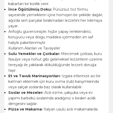
kabartan bir kızıllık verir.
İnce Öğütülmüş Doku:
Pürüzsüz toz formu
sayesinde yemeklerin içine homojen bir şekilde dağılır,
ağızda sert parçalar bırakmadan lezzetini her lokmaya
yayar.
Arifoğlu güvencesiyle; hiçbir yapay renklendirici,
koruyucu veya dolgu maddesi içermeden en saf
haliyle paketlenmiştir.
Kullanım Alanları ve Tavsiyeler
Sulu Yemekler ve Çorbalar:
Mercimek çorbası, kuru
fasulye veya nohut gibi geleneksel lezzetlerin üzerine
tereyağı ile yakılarak döküldüğünde lezzeti doruğa
taşır.
Et ve Tavuk Marinasyonları:
Izgara etlerinize acı bir
katman eklemek için kuru ovma (rub) karışımlarında
veya salçalı soslarda baz olarak kullanılabilir.
Soslar ve Mezeler:
Acılı ezme, şakşuka veya ev
yapımı barbekü soslarında aradığınız o keskin acılık
dengesini sağlar.
Pizza ve Makarna:
İtalyan usulü acılı makarnalarda