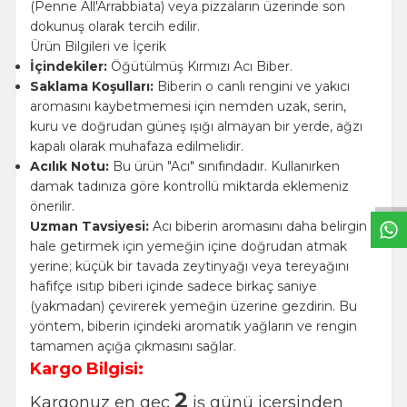
(Penne All'Arrabbiata) veya pizzaların üzerinde son
dokunuş olarak tercih edilir.
Ürün Bilgileri ve İçerik
İçindekiler:
Öğütülmüş Kırmızı Acı Biber.
Saklama Koşulları:
Biberin o canlı rengini ve yakıcı
aromasını kaybetmemesi için nemden uzak, serin,
kuru ve doğrudan güneş ışığı almayan bir yerde, ağzı
W
h
t
s
a
p
p
B
i
l
g
H
a
t
kapalı olarak muhafaza edilmelidir.
Acılık Notu:
Bu ürün "Acı" sınıfındadır. Kullanırken
damak tadınıza göre kontrollü miktarda eklemeniz
önerilir.
Uzman Tavsiyesi:
Acı biberin aromasını daha belirgin
hale getirmek için yemeğin içine doğrudan atmak
yerine; küçük bir tavada zeytinyağı veya tereyağını
hafifçe ısıtıp biberi içinde sadece birkaç saniye
(yakmadan) çevirerek yemeğin üzerine gezdirin. Bu
yöntem, biberin içindeki aromatik yağların ve rengin
tamamen açığa çıkmasını sağlar.
Kargo Bilgisi:
2
Kargonuz en geç
iş günü içersinden