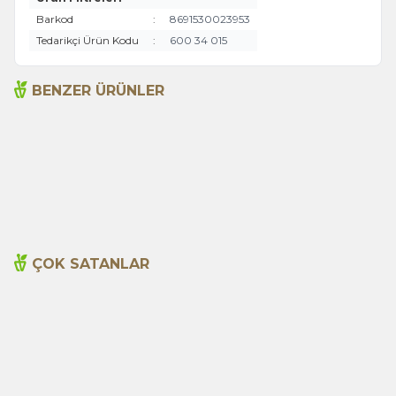
Barkod
:
8691530023953
Tedarikçi Ürün Kodu
:
600 34 015
BENZER ÜRÜNLER
Arifoğlu Tavuk Baharatı 550
Chinese Five Spice 405g
g pet
530,00
TL
470,00
TL
ÇOK SATANLAR
Cajun Seasoning 1000g
Biberiye Yağı 20ml
Yeni
600,00
TL
365,00
TL