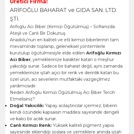
Üretici Firma:
ARİFOĞLU BAHARAT ve GIDA SAN. LTD.
ŞTİ.
Arifoğlu Acı Biber (Kırmızı Öğütülmüş) – Sofranızda
Ateşli ve Canlı Bir Dokunuş
Anadolu’nun en kaliteli ve etli kırmızı biberlerinin tam
mevsiminde toplanıp, geleneksel yöntemlerle
kurutulup öğütülmesiyle elde edilen
Arifoğlu Kırmızı
Acı Biber
, yemeklerinize karakter katan o meşhur
yakıcılığı sunar. Sadece bir baharat değil, aynı zamanda
yemeklerinize iştah açıcı bir renk ve derinlik katan bu
özel ürün, acı severlerin mutfaktaki vazgeçilmez
yardımcısıdır.
Neden Arifoğlu Kırmızı Öğütülmüş Acı Biber Tercih
Etmelisiniz?
Doğal Yakıcılık:
Yapay acılaştırıcılar içermez; biberin
kendi özündeki kapsaisin maddesi sayesinde dengeli
ve kalıcı bir acılık sunar.
Canlı Kırmızı Renk:
Yüksek kaliteli pigment yapısı
sayesinde eklendiği soslara ve yemeklere anında iştah