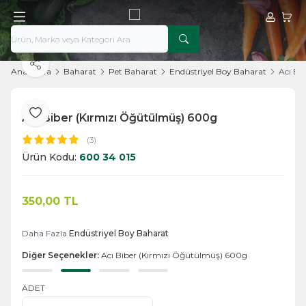
Hesabım
Sepe
Paylaş
Ana Sayfa
Baharat
Pet Baharat
Endüstriyel Boy Baharat
Acı Bi
Acı Biber (Kırmızı Öğütülmüş) 600g
Favoriye Ekle
(3)
Ürün Kodu:
600 34 015
350,00
TL
Sepete Ekle
Daha Fazla
Endüstriyel Boy Baharat
Diğer Seçenekler:
Acı Biber (Kırmızı Öğütülmüş) 600g
ADET