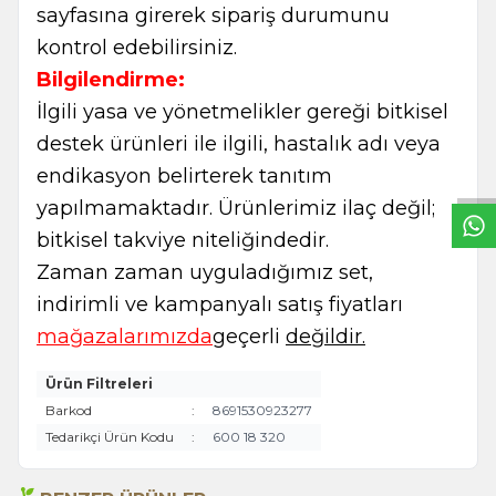
sayfasına girerek sipariş durumunu
kontrol edebilirsiniz.
Bilgilendirme:
İlgili yasa ve yönetmelikler gereği bitkisel
W
h
t
s
a
p
p
B
i
l
g
H
a
t
destek ürünleri ile ilgili, hastalık adı veya
endikasyon belirterek tanıtım
yapılmamaktadır. Ürünlerimiz ilaç değil;
bitkisel takviye niteliğindedir.
Zaman zaman uyguladığımız set,
indirimli ve kampanyalı satış fiyatları
mağazalarımızda
geçerli
değildir.
Ürün Filtreleri
Barkod
:
8691530923277
Tedarikçi Ürün Kodu
:
600 18 320