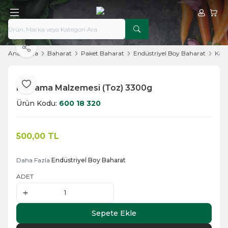
Hesabım
Sepe
Paylaş
Ana Sayfa
Baharat
Paket Baharat
Endüstriyel Boy Baharat
Kap
Kaplama Malzemesi (Toz) 3300g
Favoriye Ekle
Ürün Kodu:
600 18 320
500,00
TL
Sepete Ekle
Daha Fazla
Endüstriyel Boy Baharat
ADET
Sepete Ekle