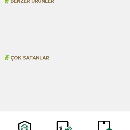
BENZER ÜRÜNLER
Acı Biber (Kırmızı
Anason 1000g
Öğütülmüş) 1000g
495,00
TL
620,00
TL
ÇOK SATANLAR
Cajun Seasoning 1000g
Biberiye Yağı 20ml
Yeni
600,00
TL
365,00
TL