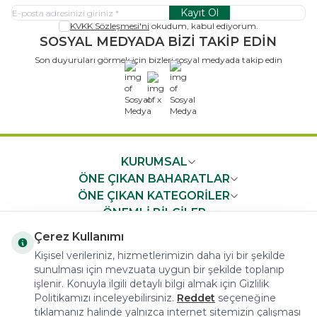
Kayıt Ol
KVKK Sözleşmesi'ni
okudum, kabul ediyorum.
SOSYAL MEDYADA BİZİ TAKİP EDİN
Son duyuruları görmek için bizleri sosyal medyada takip edin
x
KURUMSAL
ÖNE ÇIKAN BAHARATLAR
ÖNE ÇIKAN KATEGORİLER
ÖNEMLİ BİLGİLER
HIZLI ERİŞİM
Çerez Kullanımı
Kişisel verileriniz, hizmetlerimizin daha iyi bir şekilde
sunulması için mevzuata uygun bir şekilde toplanıp
işlenir. Konuyla ilgili detaylı bilgi almak için Gizlilik
Politikamızı inceleyebilirsiniz.
Reddet
seçeneğine
tıklamanız halinde yalnızca internet sitemizin çalışması
COPYRIGHT © 2023 arifoglu.com ALL RIGHTS RESERVED