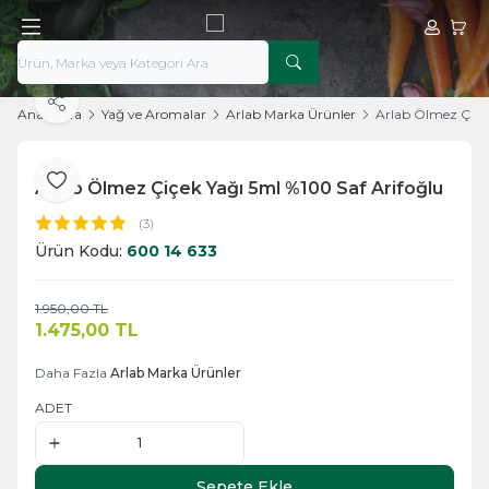
Hesabım
Sepe
Paylaş
Ana Sayfa
Yağ ve Aromalar
Arlab Marka Ürünler
Arlab Ölmez Çiçek
Arlab Ölmez Çiçek Yağı 5ml %100 Saf Arifoğlu
Favoriye Ekle
(3)
Ürün Kodu:
600 14 633
1.950,00
TL
Sepete Ekle
1.475,00
TL
Daha Fazla
Arlab Marka Ürünler
ADET
Sepete Ekle