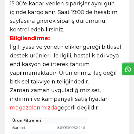
15:00'e kadar verilen siparişler aynı gün
içinde kargolanır. Saat 19:00'de hesabım
sayfasına girerek sipariş durumunu
kontrol edebilirsiniz.
Bilgilendirme:
W
h
t
s
a
p
p
B
i
l
g
H
a
t
İlgili yasa ve yönetmelikler gereği bitkisel
destek ürünleri ile ilgili, hastalık adı veya
endikasyon belirterek tanıtım
yapılmamaktadır. Ürünlerimiz ilaç değil;
bitkisel takviye niteliğindedir.
Zaman zaman uyguladığımız set,
indirimli ve kampanyalı satış fiyatları
mağazalarımızda
geçerli
değildir.
Ürün Filtreleri
Barkod
:
8691530932446