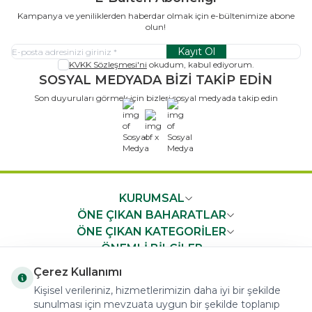
Kampanya ve yeniliklerden haberdar olmak için e-bültenimize abone
olun!
Kayıt Ol
KVKK Sözleşmesi'ni
okudum, kabul ediyorum.
SOSYAL MEDYADA BİZİ TAKİP EDİN
Son duyuruları görmek için bizleri sosyal medyada takip edin
x
KURUMSAL
ÖNE ÇIKAN BAHARATLAR
ÖNE ÇIKAN KATEGORİLER
ÖNEMLİ BİLGİLER
HIZLI ERİŞİM
Çerez Kullanımı
Kişisel verileriniz, hizmetlerimizin daha iyi bir şekilde
sunulması için mevzuata uygun bir şekilde toplanıp