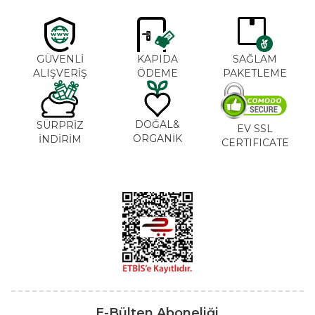
GÜVENLİ
KAPIDA
SAĞLAM
ALIŞVERİŞ
ÖDEME
PAKETLEME
DOĞAL&
SÜRPRİZ
EV SSL
ORGANİK
İNDİRİM
CERTIFICATE
E-Bülten Aboneliği