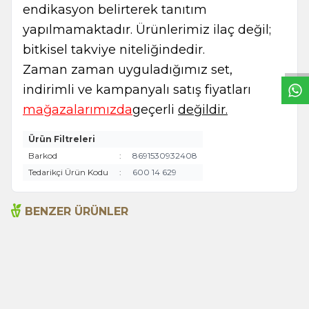
endikasyon belirterek tanıtım
W
h
t
s
a
p
p
B
i
l
g
H
a
t
yapılmamaktadır. Ürünlerimiz ilaç değil;
bitkisel takviye niteliğindedir.
Zaman zaman uyguladığımız set,
indirimli ve kampanyalı satış fiyatları
mağazalarımızda
geçerli
değildir.
Ürün Filtreleri
Barkod
:
8691530932408
Tedarikçi Ürün Kodu
:
600 14 629
BENZER ÜRÜNLER
Argan Yağı 10ml %100 Saf
Arlab Acı Elma Adaçayı
% 12
İndirim
Yağ ARLAB
Yağı 10ml %100 Saf
Arifoğlu
255,00
TL
265,00
TL
300,00
TL