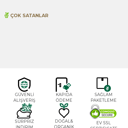
ÇOK SATANLAR
Cajun Seasoning 1000g
Biberiye Yağı 20ml
Yeni
600,00
TL
365,00
TL
GÜVENLİ
KAPIDA
SAĞLAM
ALIŞVERİŞ
ÖDEME
PAKETLEME
DOĞAL&
SÜRPRİZ
EV SSL
ORGANİK
İNDİRİM