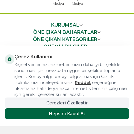
KURUMSAL
ÖNE ÇIKAN BAHARATLAR
ÖNE ÇIKAN KATEGORİLER
ÖNEMLİ BİLGİLER
HIZLI ERİŞİM
Çerez Kullanımı
Kişisel verileriniz, hizmetlerimizin daha iyi bir şekilde
sunulması için mevzuata uygun bir şekilde toplanıp
işlenir. Konuyla ilgili detaylı bilgi almak için Gizlilik
Politikamızı inceleyebilirsiniz.
Reddet
seçeneğine
tıklamanız halinde yalnızca internet sitemizin çalışması
COPYRIGHT © 2023 arifoglu.com ALL RIGHTS RESERVED
için gerekli çerezler kullanılacaktır.
Çerezleri Özelleştir
Tasarım ve Reklam Danışmanlığı AJANSTEK
Hepsini Kabul Et