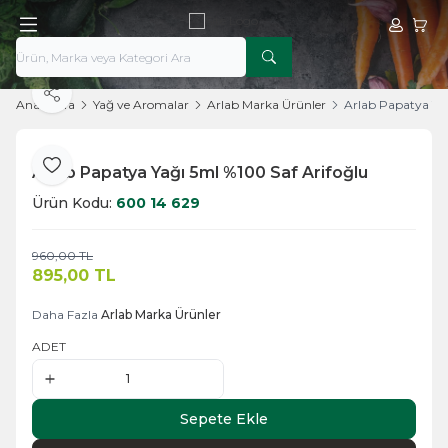
Hesabım
Sepe
Paylaş
Ana Sayfa
Yağ ve Aromalar
Arlab Marka Ürünler
Arlab Papatya Yağ
Arlab Papatya Yağı 5ml %100 Saf Arifoğlu
Favoriye Ekle
Ürün Kodu:
600 14 629
960,00
TL
Sepete Ekle
895,00
TL
Daha Fazla
Arlab Marka Ürünler
ADET
Sepete Ekle