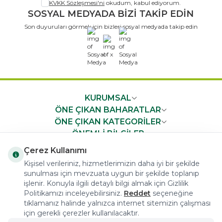
KVKK Sözleşmesi'ni
okudum, kabul ediyorum.
SOSYAL MEDYADA BİZİ TAKİP EDİN
Son duyuruları görmek için bizleri sosyal medyada takip edin
x
KURUMSAL
ÖNE ÇIKAN BAHARATLAR
ÖNE ÇIKAN KATEGORİLER
ÖNEMLİ BİLGİLER
HIZLI ERİŞİM
Çerez Kullanımı
Kişisel verileriniz, hizmetlerimizin daha iyi bir şekilde
sunulması için mevzuata uygun bir şekilde toplanıp
işlenir. Konuyla ilgili detaylı bilgi almak için Gizlilik
Politikamızı inceleyebilirsiniz.
Reddet
seçeneğine
tıklamanız halinde yalnızca internet sitemizin çalışması
COPYRIGHT © 2023 arifoglu.com ALL RIGHTS RESERVED
için gerekli çerezler kullanılacaktır.