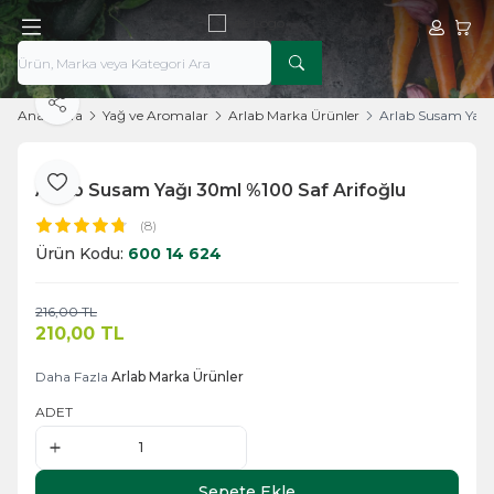
Hesabım
Sepe
Paylaş
Ana Sayfa
Yağ ve Aromalar
Arlab Marka Ürünler
Arlab Susam Yağı
Arlab Susam Yağı 30ml %100 Saf Arifoğlu
Favoriye Ekle
(8)
Ürün Kodu:
600 14 624
216,00
TL
Sepete Ekle
210,00
TL
Daha Fazla
Arlab Marka Ürünler
ADET
Sepete Ekle