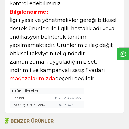
kontrol edebilirsiniz.
Bilgilendirme:
İlgili yasa ve yönetmelikler gereği bitkisel
W
h
t
s
a
p
p
B
i
l
g
H
a
t
destek ürünleri ile ilgili, hastalık adı veya
endikasyon belirterek tanıtım
yapılmamaktadır. Ürünlerimiz ilaç değil;
bitkisel takviye niteliğindedir.
Zaman zaman uyguladığımız set,
indirimli ve kampanyalı satış fiyatları
mağazalarımızda
geçerli
değildir.
Ürün Filtreleri
Barkod
:
8691530932354
Tedarikçi Ürün Kodu
:
600 14 624
BENZER ÜRÜNLER