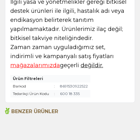
İlgili yasa ve yönetmelikler gereği bitkisel
destek ürünleri ile ilgili, hastalık adı veya
endikasyon belirterek tanıtım
yapılmamaktadır. Ürünlerimiz ilaç değil;
bitkisel takviye niteliğindedir.
Zaman zaman uyguladığımız set,
indirimli ve kampanyalı satış fiyatları
mağazalarımızda
geçerli
değildir.
Ürün Filtreleri
Barkod
:
8691530922522
Tedarikçi Ürün Kodu
:
600 18 335
BENZER ÜRÜNLER
Acı Biber (Kırmızı
Arifoğlu Tavuk Baharatı 550
Öğütülmüş) 600g
g pet