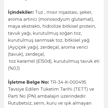
İçindekiler:
Tuz , mısır nişastası, şeker,
aroma artırıcı (monosodyum glutamat),
maya ekstraktı, hidrolize bitkisel protein,
tavuk yağı, kurutulmuş soğan toz,
kurutulmuş sarımsak toz, bitkisel yağ
(Ayçiçek yağı), zerdeçal, aroma verici
(tavuk), zerdeçal,
toz karamel (E150d), kurutulmuş tavuk eti
(%0,1)
İşletme Belge No:
TR-34-K-000495
Tavsiye Edilen Tüketim Tarihi (TETT) ve
Parti No (PN) ambalajın üzerindedir.
Rutubetsiz, serin, kuru ve ışık almayan