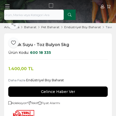
Hesabım
Sepe
Paylaş
Ana Sayfa
Baharat
Pet Baharat
Endüstriyel Boy Baharat
Tavuk 
Tavuk Suyu - Toz Bulyon 5kg
Favoriye Ekle
Ürün Kodu:
600 18 335
1.400,00
TL
Daha Fazla
Endüstriyel Boy Baharat
Gelince Haber Ver
Koleksiyon
Teklif
Fiyat Alarmı