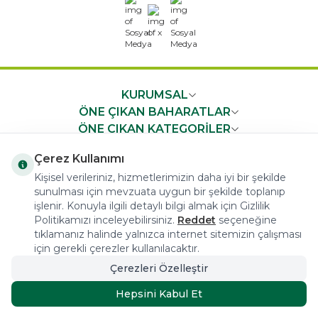
x
KURUMSAL
ÖNE ÇIKAN BAHARATLAR
ÖNE ÇIKAN KATEGORİLER
ÖNEMLİ BİLGİLER
Çerez Kullanımı
HIZLI ERİŞİM
Kişisel verileriniz, hizmetlerimizin daha iyi bir şekilde
sunulması için mevzuata uygun bir şekilde toplanıp
işlenir. Konuyla ilgili detaylı bilgi almak için Gizlilik
Politikamızı inceleyebilirsiniz.
Reddet
seçeneğine
tıklamanız halinde yalnızca internet sitemizin çalışması
için gerekli çerezler kullanılacaktır.
COPYRIGHT © 2023 arifoglu.com ALL RIGHTS RESERVED
Çerezleri Özelleştir
Hepsini Kabul Et
Tasarım ve Reklam Danışmanlığı AJANSTEK