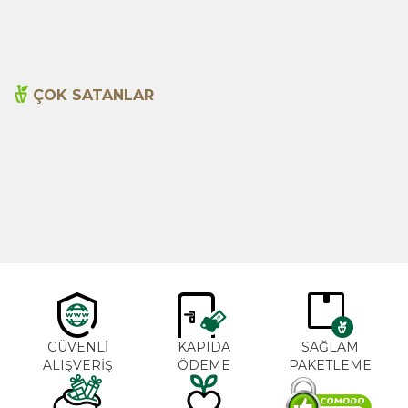
350,00
TL
530,00
TL
ÇOK SATANLAR
Cajun Seasoning 1000g
Biberiye Yağı 20ml
Yeni
600,00
TL
365,00
TL
GÜVENLİ
KAPIDA
SAĞLAM
ALIŞVERİŞ
ÖDEME
PAKETLEME