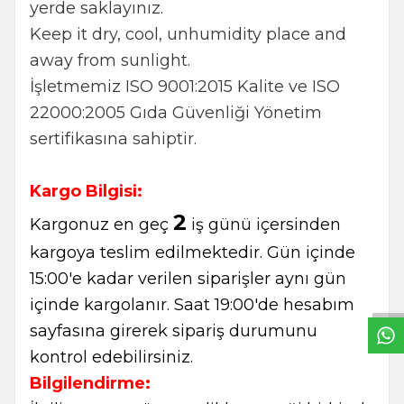
yerde saklayınız.
Keep it dry, cool, unhumidity place and
away from sunlight.
İşletmemiz ISO 9001:2015 Kalite ve ISO
22000:2005 Gıda Güvenliği Yönetim
sertifikasına sahiptir.
Kargo Bilgisi:
2
Kargonuz en geç
iş günü içersinden
W
h
t
s
a
p
p
B
i
l
g
H
a
t
kargoya teslim edilmektedir. Gün içinde
15:00'e kadar verilen siparişler aynı gün
içinde kargolanır. Saat 19:00'de hesabım
sayfasına girerek sipariş durumunu
kontrol edebilirsiniz.
Bilgilendirme: