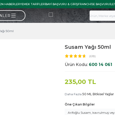
EN HABERLER
YEMEK TARIFLERI
BAYI BAŞVURU & GIRIŞ
FRANCHISE BAŞVURU
İLE
ÜNLER
ağı 50ml
Susam Yağı 50ml
(618)
Ürün Kodu:
600 14 061
235,00
TL
Daha Fazla
50 ML Bitkisel Yağlar
Öne Çıkan Bilgiler
Arifoğlu Susam, kavrulmuş veya