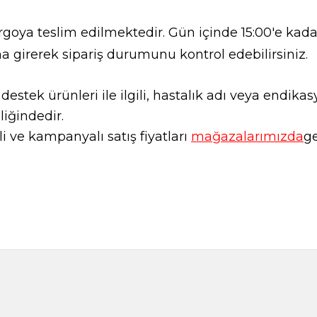
goya teslim edilmektedir. Gün içinde 15:00'e kadar
a girerek sipariş durumunu kontrol edebilirsiniz.
l destek ürünleri ile ilgili, hastalık adı veya endi
liğindedir.
 ve kampanyalı satış fiyatları
mağazalarımızda
ge
Aspir Tohumu Yağı 50ml
Badem Yağı ta