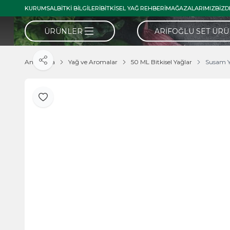
KURUMSAL
BITKI BILGILERI
BITKISEL YAĞ REHBERI
MAĞAZALARIMIZ
BIZD
ÜRÜNLER
ARIFOĞLU SET ÜR
Ana Sayfa
Yağ ve Aromalar
50 ML Bitkisel Yağlar
Susam Y
Paylaş
Favoriye Ekle