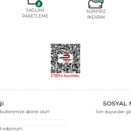
SAĞLAM
SÜRPRİZ
PAKETLEME
İNDİRİM
ği
SOSYAL 
-bültenimize abone olun!
Son duyuruları gö
l ediyorum.