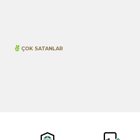
480,00
TL
ÇOK SATANLAR
Yeni
Cajun Seasoning 1000g
600,00
TL