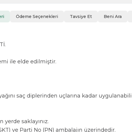
ri
Ödeme Seçenekleri
Tavsiye Et
Beni Ara
İ.
 ile elde edilmiştir.
ğını saç diplerinden uçlarına kadar uygulanabilir
n yerde saklayınız.
SKT) ve Parti No (PN) ambalajın üzerindedir.