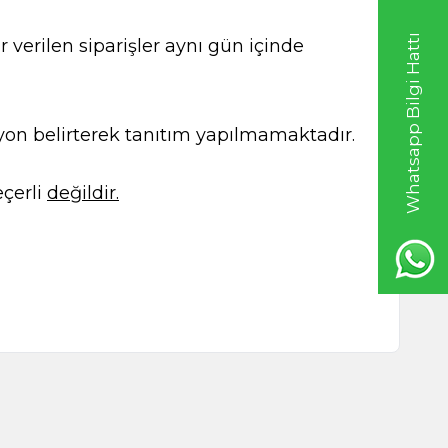
Whatsapp Bilgi Hattı
 verilen siparişler aynı gün içinde
kasyon belirterek tanıtım yapılmamaktadır.
çerli
değildir.
tlı 50ml
Çam Terebentin 50 ML