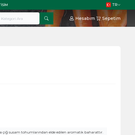
TR
TISIM
Hesabım
Sepetim
 çiğ susam tohumlarından elde edilen aromatik baharattır.