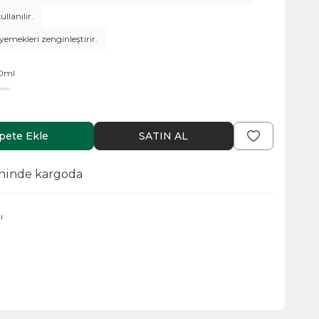
llanılır.
yemekleri zenginleştirir.
50ml
pete Ekle
SATIN AL
ihinde kargoda
ı