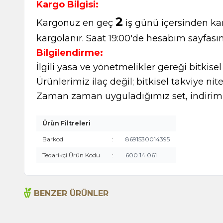
Kargo Bilgisi:
2
Kargonuz en geç
iş günü içersinden kar
kargolanır. Saat 19:00'de hesabım sayfasın
Bilgilendirme:
İlgili yasa ve yönetmelikler gereği bitkise
Ürünlerimiz ilaç değil; bitkisel takviye nite
Zaman zaman uyguladığımız set, indirimli
Ürün Filtreleri
Barkod
:
8691530014395
Tedarikçi Ürün Kodu
:
600 14 061
BENZER ÜRÜNLER
Argan Yağı 50ml