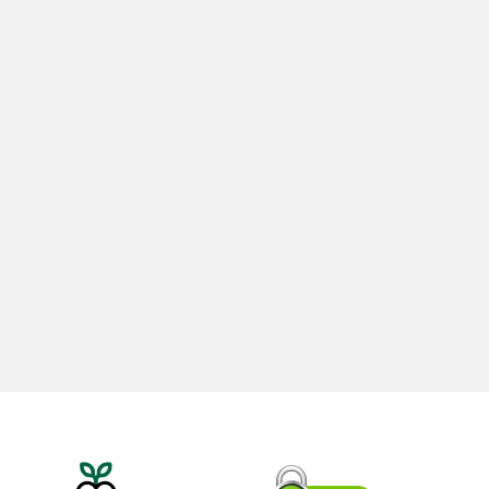
0
TL
215,00
TL
20ml
Hint Yağı 100ml
TL
535,00
TL