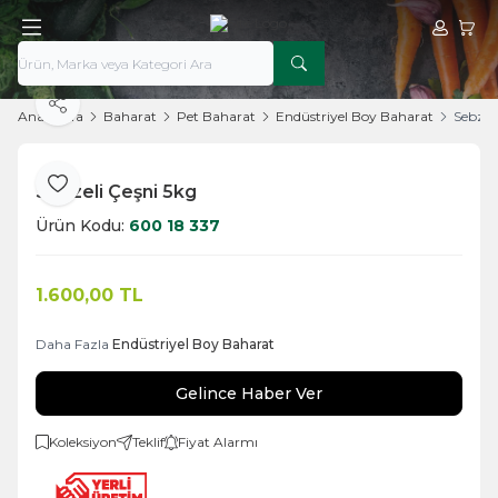
Hesabım
Sepe
Paylaş
Ana Sayfa
Baharat
Pet Baharat
Endüstriyel Boy Baharat
Sebzel
Sebzeli Çeşni 5kg
Favoriye Ekle
Ürün Kodu:
600 18 337
1.600,00
TL
Daha Fazla
Endüstriyel Boy Baharat
Gelince Haber Ver
Koleksiyon
Teklif
Fiyat Alarmı