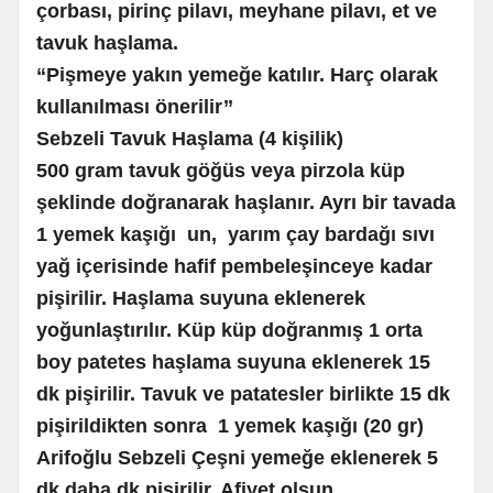
çorbası, pirinç pilavı, meyhane pilavı, et ve
tavuk haşlama.
“Pişmeye yakın yemeğe katılır. Harç olarak
kullanılması önerilir’’
Sebzeli Tavuk Haşlama (4 kişilik)
500 gram tavuk göğüs veya pirzola küp
şeklinde doğranarak haşlanır. Ayrı bir tavada
1 yemek kaşığı un, yarım çay bardağı sıvı
yağ içerisinde hafif pembeleşinceye kadar
pişirilir. Haşlama suyuna eklenerek
yoğunlaştırılır. Küp küp doğranmış 1 orta
boy patetes haşlama suyuna eklenerek 15
dk pişirilir. Tavuk ve patatesler birlikte 15 dk
pişirildikten sonra 1 yemek kaşığı (20 gr)
Arifoğlu Sebzeli Çeşni yemeğe eklenerek 5
dk daha dk pişirilir. Afiyet olsun.