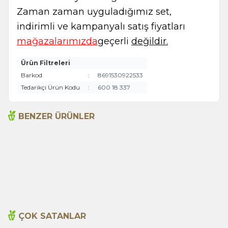
Zaman zaman uyguladığımız set,
indirimli ve kampanyalı satış fiyatları
mağazalarımızda
geçerli
değildir.
Ürün Filtreleri
Barkod
:
8691530922533
Tedarikçi Ürün Kodu
:
600 18 337
BENZER ÜRÜNLER
Acı Biber (Kırmızı
Arifoğlu Tavuk Baharatı 550
Öğütülmüş) 600g
g pet
350,00
TL
530,00
TL
ÇOK SATANLAR