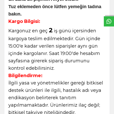
W
h
t
s
a
p
p
B
i
l
g
H
a
t
Tuz eklemeden önce lütfen yemeğin tadına
bakın.
Kargo Bilgisi:
2
Kargonuz en geç
iş günü içersinden
kargoya teslim edilmektedir. Gün içinde
15:00'e kadar verilen siparişler aynı gün
içinde kargolanır. Saat 19:00'de hesabım
sayfasına girerek sipariş durumunu
kontrol edebilirsiniz.
Bilgilendirme:
İlgili yasa ve yönetmelikler gereği bitkisel
destek ürünleri ile ilgili, hastalık adı veya
endikasyon belirterek tanıtım
yapılmamaktadır. Ürünlerimiz ilaç değil;
bitkisel takviye niteliğindedir.