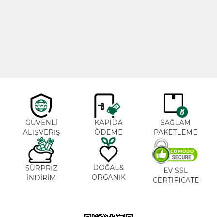
Cajun Seasoning 1000g
Biberiye Yağı 20ml
Yeni
600,00
TL
365,00
TL
GÜVENLİ
KAPIDA
SAĞLAM
ALIŞVERİŞ
ÖDEME
PAKETLEME
DOĞAL&
SÜRPRİZ
EV SSL
ORGANİK
İNDİRİM
CERTIFICATE