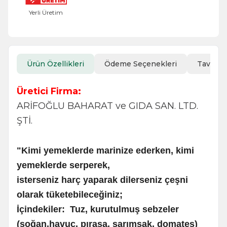
Yerli Üretim
Ürün Özellikleri
Ödeme Seçenekleri
Tavsiye
Üretici Firma:
ARİFOĞLU BAHARAT ve GIDA SAN. LTD.
ŞTİ.
"Kimi yemeklerde marinize ederken, kimi
yemeklerde serperek,
isterseniz harç yaparak dilerseniz çeşni
olarak tüketebileceğiniz;
İçindekiler:
Tuz, kurutulmuş sebzeler
(soğan,
havuç, pırasa, sarımsak, domates)