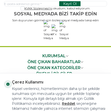
Kayıt Ol
KVKK Sözleşmesi'ni
okudum, kabul ediyorum.
SOSYAL MEDYADA BİZİ TAKİP EDİN
Son duyuruları görmek için bizleri sosyal medyada takip edin
x
KURUMSAL
ÖNE ÇIKAN BAHARATLAR
ÖNE ÇIKAN KATEGORİLER
ÖNEMLİ BİLGİLER
HIZLI ERİŞİM
Çerez Kullanımı
Kişisel verileriniz, hizmetlerimizin daha iyi bir şekilde
sunulması için mevzuata uygun bir şekilde toplanıp
işlenir. Konuyla ilgili detaylı bilgi almak için Gizlilik
Politikamızı inceleyebilirsiniz.
Reddet
seçeneğine
tıklamanız halinde yalnızca internet sitemizin çalışması
COPYRIGHT © 2023 arifoglu.com ALL RIGHTS RESERVED