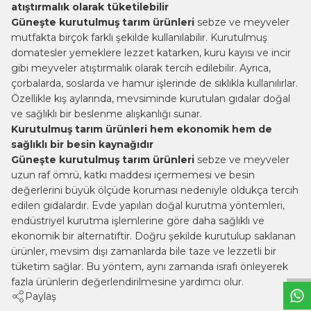
atıştırmalık olarak tüketilebilir
Güneşte kurutulmuş tarım ürünleri
sebze ve meyveler
mutfakta birçok farklı şekilde kullanılabilir. Kurutulmuş
domatesler yemeklere lezzet katarken, kuru kayısı ve incir
gibi meyveler atıştırmalık olarak tercih edilebilir. Ayrıca,
çorbalarda, soslarda ve hamur işlerinde de sıklıkla kullanılırlar.
Özellikle kış aylarında, mevsiminde kurutulan gıdalar doğal
ve sağlıklı bir beslenme alışkanlığı sunar.
Kurutulmuş tarım ürünleri hem ekonomik hem de
sağlıklı bir besin kaynağıdır
Güneşte kurutulmuş tarım ürünleri
sebze ve meyveler
uzun raf ömrü, katkı maddesi içermemesi ve besin
değerlerini büyük ölçüde koruması nedeniyle oldukça tercih
edilen gıdalardır. Evde yapılan doğal kurutma yöntemleri,
endüstriyel kurutma işlemlerine göre daha sağlıklı ve
W
h
t
s
a
p
p
B
i
l
g
H
a
t
ekonomik bir alternatiftir. Doğru şekilde kurutulup saklanan
ürünler, mevsim dışı zamanlarda bile taze ve lezzetli bir
tüketim sağlar. Bu yöntem, aynı zamanda israfı önleyerek
fazla ürünlerin değerlendirilmesine yardımcı olur.
Paylaş