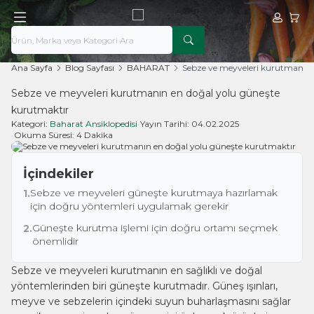
Hesabım
Sepe
Ana Sayfa
Blog Sayfası
BAHARAT
Sebze ve meyveleri kurutmanın 
Sebze ve meyveleri kurutmanın en doğal yolu güneşte
kurutmaktır
Kategori:
Baharat Ansiklopedisi
•
Yayın Tarihi:
04.02.2025
•
Okuma Süresi:
4 Dakika
İçindekiler
Sebze ve meyveleri güneşte kurutmaya hazırlamak
1.
için doğru yöntemleri uygulamak gerekir
Güneşte kurutma işlemi için doğru ortamı seçmek
2.
önemlidir
Sebze ve meyveleri kurutmanın en sağlıklı ve doğal
yöntemlerinden biri güneşte kurutmadır. Güneş ışınları,
meyve ve sebzelerin içindeki suyun buharlaşmasını sağlar