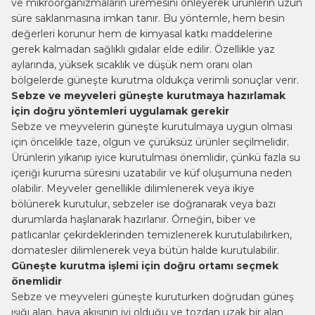
ve mikroorganizmaların üremesini önleyerek ürünlerin uzun
süre saklanmasına imkan tanır. Bu yöntemle, hem besin
değerleri korunur hem de kimyasal katkı maddelerine
gerek kalmadan sağlıklı gıdalar elde edilir. Özellikle yaz
aylarında, yüksek sıcaklık ve düşük nem oranı olan
bölgelerde güneşte kurutma oldukça verimli sonuçlar verir.
Sebze ve meyveleri güneşte kurutmaya hazırlamak
için doğru yöntemleri uygulamak gerekir
Sebze ve meyvelerin güneşte kurutulmaya uygun olması
için öncelikle taze, olgun ve çürüksüz ürünler seçilmelidir.
Ürünlerin yıkanıp iyice kurutulması önemlidir, çünkü fazla su
içeriği kuruma süresini uzatabilir ve küf oluşumuna neden
olabilir. Meyveler genellikle dilimlenerek veya ikiye
bölünerek kurutulur, sebzeler ise doğranarak veya bazı
durumlarda haşlanarak hazırlanır. Örneğin, biber ve
patlıcanlar çekirdeklerinden temizlenerek kurutulabilirken,
domatesler dilimlenerek veya bütün halde kurutulabilir.
Güneşte kurutma işlemi için doğru ortamı seçmek
önemlidir
Sebze ve meyveleri güneşte kuruturken doğrudan güneş
ışığı alan, hava akışının iyi olduğu ve tozdan uzak bir alan