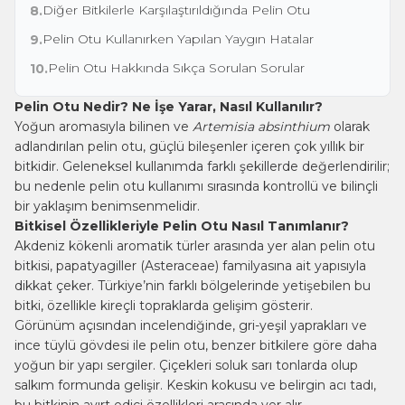
Diğer Bitkilerle Karşılaştırıldığında Pelin Otu
8.
Pelin Otu Kullanırken Yapılan Yaygın Hatalar
9.
Pelin Otu Hakkında Sıkça Sorulan Sorular
10.
Pelin Otu Nedir? Ne İşe Yarar, Nasıl Kullanılır?
Yoğun aromasıyla bilinen ve
Artemisia absinthium
olarak
adlandırılan pelin otu, güçlü bileşenler içeren çok yıllık bir
bitkidir. Geleneksel kullanımda farklı şekillerde değerlendirilir;
bu nedenle pelin otu kullanımı sırasında kontrollü ve bilinçli
bir yaklaşım benimsenmelidir.
Bitkisel Özellikleriyle Pelin Otu Nasıl Tanımlanır?
Akdeniz kökenli aromatik türler arasında yer alan pelin otu
bitkisi, papatyagiller (Asteraceae) familyasına ait yapısıyla
dikkat çeker. Türkiye’nin farklı bölgelerinde yetişebilen bu
bitki, özellikle kireçli topraklarda gelişim gösterir.
Görünüm açısından incelendiğinde, gri-yeşil yaprakları ve
ince tüylü gövdesi ile pelin otu, benzer bitkilere göre daha
yoğun bir yapı sergiler. Çiçekleri soluk sarı tonlarda olup
salkım formunda gelişir. Keskin kokusu ve belirgin acı tadı,