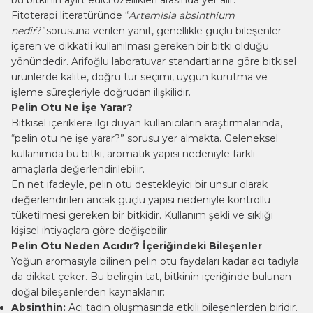
bu bitkinin ayırt edici özellikleri arasında yer alır.
Fitoterapi literatüründe “
Artemisia absinthium
nedir
?”sorusuna verilen yanıt, genellikle güçlü bileşenler
içeren ve dikkatli kullanılması gereken bir bitki olduğu
yönündedir. Arifoğlu laboratuvar standartlarına göre bitkisel
ürünlerde kalite, doğru tür seçimi, uygun kurutma ve
işleme süreçleriyle doğrudan ilişkilidir.
Pelin Otu Ne İşe Yarar?
Bitkisel içeriklere ilgi duyan kullanıcıların araştırmalarında,
“pelin otu ne işe yarar?” sorusu yer almakta. Geleneksel
kullanımda bu bitki, aromatik yapısı nedeniyle farklı
amaçlarla değerlendirilebilir.
En net ifadeyle, pelin otu destekleyici bir unsur olarak
değerlendirilen ancak güçlü yapısı nedeniyle kontrollü
tüketilmesi gereken bir bitkidir. Kullanım şekli ve sıklığı
kişisel ihtiyaçlara göre değişebilir.
Pelin Otu Neden Acıdır? İçeriğindeki Bileşenler
Yoğun aromasıyla bilinen pelin otu faydaları kadar acı tadıyla
da dikkat çeker. Bu belirgin tat, bitkinin içeriğinde bulunan
doğal bileşenlerden kaynaklanır:
Absinthin:
Acı tadın oluşmasında etkili bileşenlerden biridir.