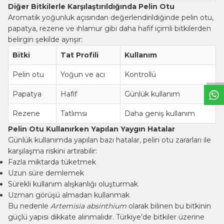
Diğer Bitkilerle Karşılaştırıldığında Pelin Otu
Aromatik yoğunluk açısından değerlendirildiğinde pelin otu,
papatya,
rezene
ve ıhlamur gibi daha hafif içimli bitkilerden
belirgin şekilde ayrışır:
W
h
t
s
a
p
p
B
i
l
g
H
a
t
Bitki
Tat Profili
Kullanım
Pelin otu
Yoğun ve acı
Kontrollü
Papatya
Hafif
Günlük kullanım
Rezene
Tatlımsı
Daha geniş kullanım
Pelin Otu Kullanırken Yapılan Yaygın Hatalar
Günlük kullanımda yapılan bazı hatalar, pelin otu zararları ile
karşılaşma riskini artırabilir:
Fazla miktarda tüketmek
Uzun süre demlemek
Sürekli kullanım alışkanlığı oluşturmak
Uzman görüşü almadan kullanmak
Bu nedenle
Artemisia absinthium
olarak bilinen bu bitkinin
güçlü yapısı dikkate alınmalıdır. Türkiye’de bitkiler üzerine