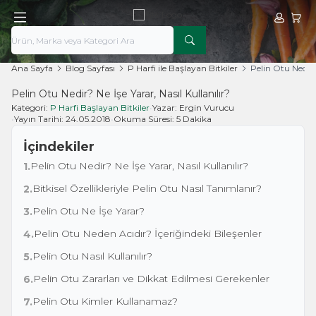
Hesabım
Sepe
Ana Sayfa
Blog Sayfası
P Harfi ile Başlayan Bitkiler
Pelin Otu Nedir? 
Pelin Otu Nedir? Ne İşe Yarar, Nasıl Kullanılır?
Kategori:
P Harfi Başlayan Bitkiler
•
Yazar:
Ergin Vurucu
•
Yayın Tarihi:
24.05.2018
•
Okuma Süresi:
5 Dakika
İçindekiler
Pelin Otu Nedir? Ne İşe Yarar, Nasıl Kullanılır?
1.
Bitkisel Özellikleriyle Pelin Otu Nasıl Tanımlanır?
2.
Pelin Otu Ne İşe Yarar?
3.
Pelin Otu Neden Acıdır? İçeriğindeki Bileşenler
4.
Pelin Otu Nasıl Kullanılır?
5.
Pelin Otu Zararları ve Dikkat Edilmesi Gerekenler
6.
Pelin Otu Kimler Kullanamaz?
7.