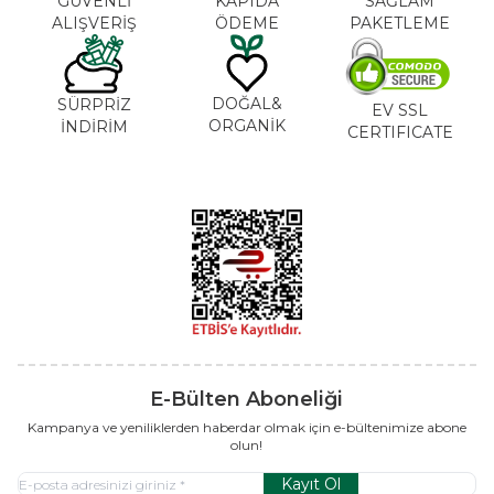
GÜVENLİ
KAPIDA
SAĞLAM
ALIŞVERİŞ
ÖDEME
PAKETLEME
DOĞAL&
SÜRPRİZ
EV SSL
ORGANİK
İNDİRİM
CERTIFICATE
E-Bülten Aboneliği
Kampanya ve yeniliklerden haberdar olmak için e-bültenimize abone
olun!
Kayıt Ol