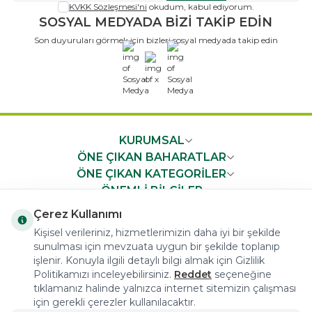
KVKK Sözleşmesi'ni
okudum, kabul ediyorum.
SOSYAL MEDYADA BİZİ TAKİP EDİN
Son duyuruları görmek için bizleri sosyal medyada takip edin
x
KURUMSAL
ÖNE ÇIKAN BAHARATLAR
ÖNE ÇIKAN KATEGORİLER
ÖNEMLİ BİLGİLER
HIZLI ERİŞİM
Çerez Kullanımı
Kişisel verileriniz, hizmetlerimizin daha iyi bir şekilde
sunulması için mevzuata uygun bir şekilde toplanıp
işlenir. Konuyla ilgili detaylı bilgi almak için Gizlilik
Politikamızı inceleyebilirsiniz.
Reddet
seçeneğine
tıklamanız halinde yalnızca internet sitemizin çalışması
COPYRIGHT © 2023 arifoglu.com ALL RIGHTS RESERVED
için gerekli çerezler kullanılacaktır.