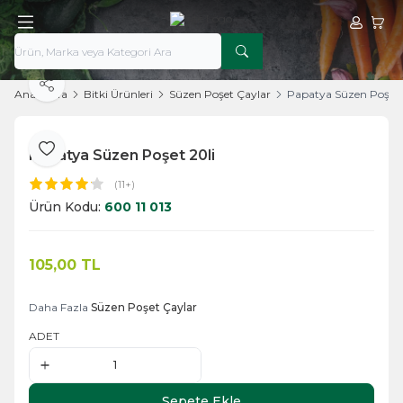
Hesabım
Sepe
Paylaş
Ana Sayfa
Bitki Ürünleri
Süzen Poşet Çaylar
Papatya Süzen Poşet 
Papatya Süzen Poşet 20li
Favoriye Ekle
(11+)
Ürün Kodu:
600 11 013
105,00
TL
Sepete Ekle
Daha Fazla
Süzen Poşet Çaylar
ADET
Sepete Ekle