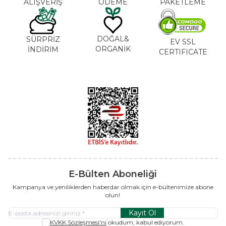
ALIŞVERİŞ
ÖDEME
PAKETLEME
DOĞAL&
SÜRPRİZ
EV SSL
ORGANİK
İNDİRİM
CERTIFICATE
E-Bülten Aboneliği
Kampanya ve yeniliklerden haberdar olmak için e-bültenimize abone
olun!
Kayıt Ol
KVKK Sözleşmesi'ni
okudum, kabul ediyorum.