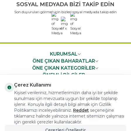
SOSYAL MEDYADA BİZİ TAKİP EDİN
Son duyuruları görmek için bizleri sosyal medyada takip edin
x
KURUMSAL
ÖNE ÇIKAN BAHARATLAR
ÖNE ÇIKAN KATEGORİLER
ÖNEMLİ BİLGİLER
HIZLI ERİŞİM
Çerez Kullanımı
Kişisel verileriniz, hizmetlerimizin daha iyi bir şekilde
sunulması için mevzuata uygun bir şekilde toplanıp
işlenir. Konuyla ilgili detaylı bilgi almak için Gizlilik
Politikamızı inceleyebilirsiniz.
Reddet
seçeneğine
tıklamanız halinde yalnızca internet sitemizin çalışması
COPYRIGHT © 2023 arifoglu.com ALL RIGHTS RESERVED
için gerekli çerezler kullanılacaktır.
Çerezleri Özelleştir