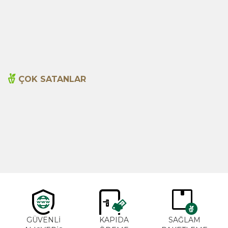
Adaçayı 20li Süzen Poşet
Biberiye Süzen Poşet 20li
99,00
TL
170,00
TL
ÇOK SATANLAR
Cajun Seasoning 1000g
Biberiye Yağı 20ml
Yeni
600,00
TL
365,00
TL
GÜVENLİ
KAPIDA
SAĞLAM