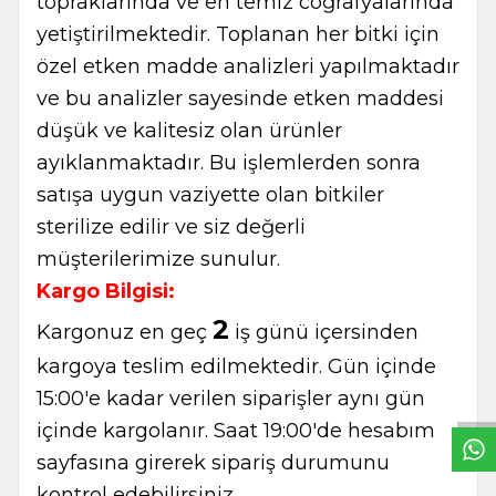
topraklarında ve en temiz coğrafyalarında
yetiştirilmektedir. Toplanan her bitki için
özel etken madde analizleri yapılmaktadır
ve bu analizler sayesinde etken maddesi
düşük ve kalitesiz olan ürünler
ayıklanmaktadır. Bu işlemlerden sonra
satışa uygun vaziyette olan bitkiler
sterilize edilir ve siz değerli
müşterilerimize sunulur.
Kargo Bilgisi:
2
Kargonuz en geç
iş günü içersinden
W
h
t
s
a
p
p
B
i
l
g
H
a
t
kargoya teslim edilmektedir. Gün içinde
15:00'e kadar verilen siparişler aynı gün
içinde kargolanır. Saat 19:00'de hesabım
sayfasına girerek sipariş durumunu
kontrol edebilirsiniz.