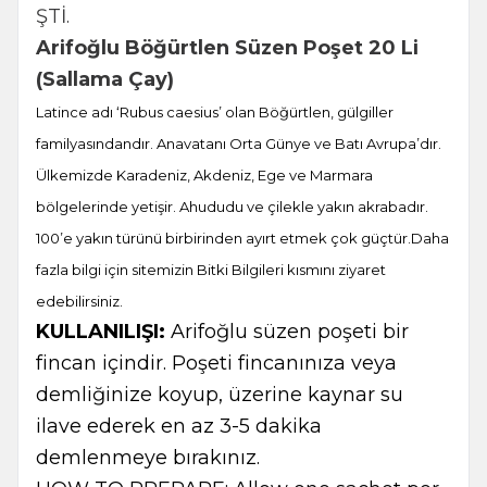
ŞTİ.
Arifoğlu Böğürtlen Süzen Poşet 20 Li
(Sallama Çay)
Latince adı ‘Rubus caesius’ olan Böğürtlen, gülgiller
familyasındandır. Anavatanı Orta Günye ve Batı Avrupa’dır.
Ülkemizde Karadeniz, Akdeniz, Ege ve Marmara
bölgelerinde yetişir. Ahududu ve çilekle yakın akrabadır.
100’e yakın türünü birbirinden ayırt etmek çok güçtür.Daha
fazla bilgi için sitemizin Bitki Bilgileri kısmını ziyaret
edebilirsiniz.
KULLANILIŞI:
Arifoğlu süzen poşeti bir
fincan içindir. Poşeti fincanınıza veya
demliğinize koyup, üzerine kaynar su
ilave ederek en az 3-5 dakika
demlenmeye bırakınız.