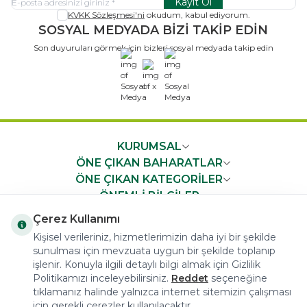
Kayıt Ol
KVKK Sözleşmesi'ni
okudum, kabul ediyorum.
SOSYAL MEDYADA BİZİ TAKİP EDİN
Son duyuruları görmek için bizleri sosyal medyada takip edin
x
KURUMSAL
ÖNE ÇIKAN BAHARATLAR
ÖNE ÇIKAN KATEGORİLER
ÖNEMLİ BİLGİLER
HIZLI ERİŞİM
Çerez Kullanımı
Kişisel verileriniz, hizmetlerimizin daha iyi bir şekilde
sunulması için mevzuata uygun bir şekilde toplanıp
işlenir. Konuyla ilgili detaylı bilgi almak için Gizlilik
Politikamızı inceleyebilirsiniz.
Reddet
seçeneğine
tıklamanız halinde yalnızca internet sitemizin çalışması
COPYRIGHT © 2023 arifoglu.com ALL RIGHTS RESERVED
için gerekli çerezler kullanılacaktır.