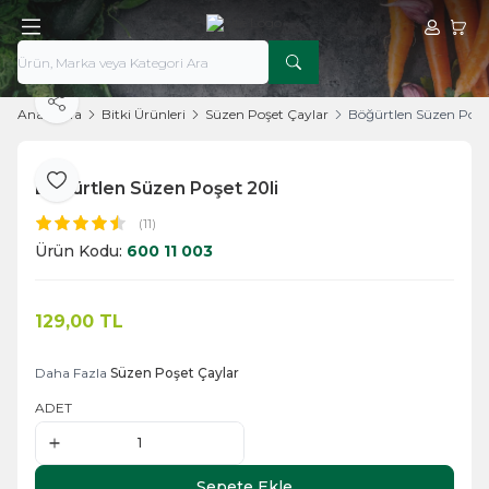
Hesabım
Sepe
Paylaş
Ana Sayfa
Bitki Ürünleri
Süzen Poşet Çaylar
Böğürtlen Süzen Poşet
Böğürtlen Süzen Poşet 20li
Favoriye Ekle
(11)
Ürün Kodu:
600 11 003
129,00
TL
Sepete Ekle
Daha Fazla
Süzen Poşet Çaylar
ADET
Sepete Ekle