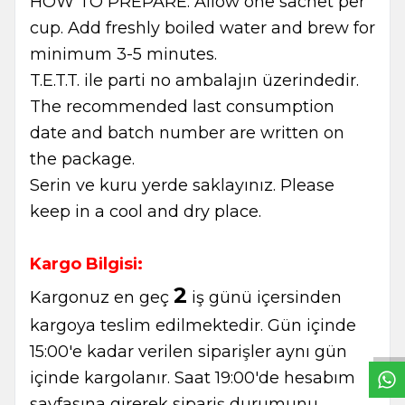
HOW TO PREPARE: Allow one sachet per
cup. Add freshly boiled water and brew for
minimum 3-5 minutes.
T.E.T.T. ile parti no ambalajın üzerindedir.
The recommended last consumption
date and batch number are written on
the package.
Serin ve kuru yerde saklayınız. Please
keep in a cool and dry place.
Kargo Bilgisi:
W
h
t
s
a
p
p
B
i
l
g
H
a
t
2
Kargonuz en geç
iş günü içersinden
kargoya teslim edilmektedir. Gün içinde
15:00'e kadar verilen siparişler aynı gün
içinde kargolanır. Saat 19:00'de hesabım
sayfasına girerek sipariş durumunu