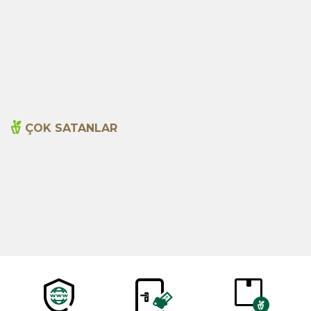
Adaçayı 20li Süzen Poşet
Biberiye Süzen Poşet 20li
99,00
TL
170,00
TL
ÇOK SATANLAR
Cajun Seasoning 1000g
Biberiye Yağı 20ml
Yeni
600,00
TL
365,00
TL