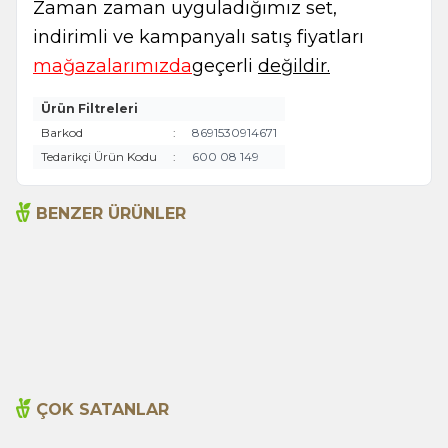
Zaman zaman uyguladığımız set,
indirimli ve kampanyalı satış fiyatları
mağazalarımızda
geçerli
değildir.
Ürün Filtreleri
Barkod
:
8691530914671
Tedarikçi Ürün Kodu
:
600 08 149
BENZER ÜRÜNLER
Organik Alıç Sirkesi 500ml
Organik Andız Pekmezi
440g Ardıç Pekmezi
ARLAB
365,00
TL
815,00
TL
ÇOK SATANLAR