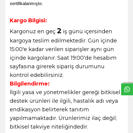
sertifikalanmıştır.
Kargo Bilgisi:
2
Kargonuz en geç
iş günü içersinden
kargoya teslim edilmektedir. Gün içinde
15:00'e kadar verilen siparişler aynı gün
içinde kargolanır. Saat 19:00'de hesabım
W
h
t
s
a
p
p
B
i
l
g
H
a
t
sayfasına girerek sipariş durumunu
kontrol edebilirsiniz.
Bilgilendirme:
İlgili yasa ve yönetmelikler gereği bitkisel
destek ürünleri ile ilgili, hastalık adı veya
endikasyon belirterek tanıtım
yapılmamaktadır. Ürünlerimiz ilaç değil;
bitkisel takviye niteliğindedir.