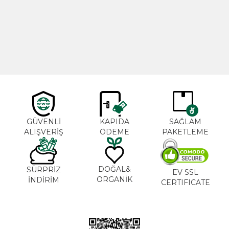
Cajun Seasoning 1000g
Biberiye Yağı 20ml
Yeni
600,00
TL
365,00
TL
GÜVENLİ
KAPIDA
SAĞLAM
ALIŞVERİŞ
ÖDEME
PAKETLEME
DOĞAL&
SÜRPRİZ
EV SSL
ORGANİK
İNDİRİM
CERTIFICATE