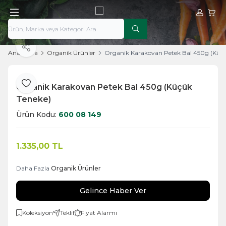
Hesabım
Sepe
Paylaş
Ana Sayfa
Organik Ürünler
Organik Karakovan Petek Bal 450g (Küçü
Organik Karakovan Petek Bal 450g (Küçük
Favoriye Ekle
Teneke)
Ürün Kodu:
600 08 149
1.335,00
TL
Daha Fazla
Organik Ürünler
Gelince Haber Ver
Koleksiyon
Teklif
Fiyat Alarmı