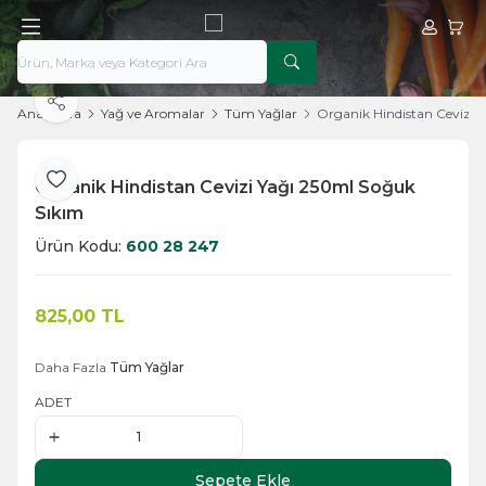
Hesabım
Sepe
Paylaş
Ana Sayfa
Yağ ve Aromalar
Tüm Yağlar
Organik Hindistan Cevizi 
Organik Hindistan Cevizi Yağı 250ml Soğuk
Favoriye Ekle
Sıkım
Ürün Kodu:
600 28 247
825,00
TL
Sepete Ekle
Daha Fazla
Tüm Yağlar
ADET
Sepete Ekle