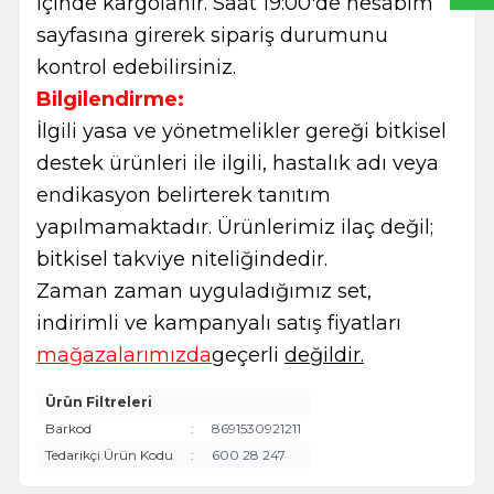
içinde kargolanır. Saat 19:00'de hesabım
sayfasına girerek sipariş durumunu
kontrol edebilirsiniz.
Bilgilendirme:
İlgili yasa ve yönetmelikler gereği bitkisel
destek ürünleri ile ilgili, hastalık adı veya
endikasyon belirterek tanıtım
yapılmamaktadır. Ürünlerimiz ilaç değil;
bitkisel takviye niteliğindedir.
Zaman zaman uyguladığımız set,
indirimli ve kampanyalı satış fiyatları
mağazalarımızda
geçerli
değildir.
Ürün Filtreleri
Barkod
:
8691530921211
Tedarikçi Ürün Kodu
:
600 28 247