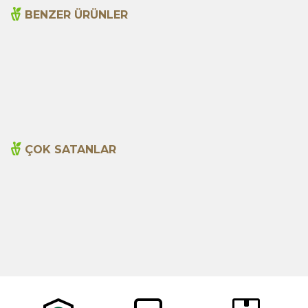
BENZER ÜRÜNLER
Acı Elma Adaçayı Yağı
Acı Elma Adaçayı Yağı
100ml
20ml
1.315,00
TL
390,00
TL
ÇOK SATANLAR
Cajun Seasoning 1000g
Biberiye Yağı 20ml
Yeni
600,00
TL
365,00
TL