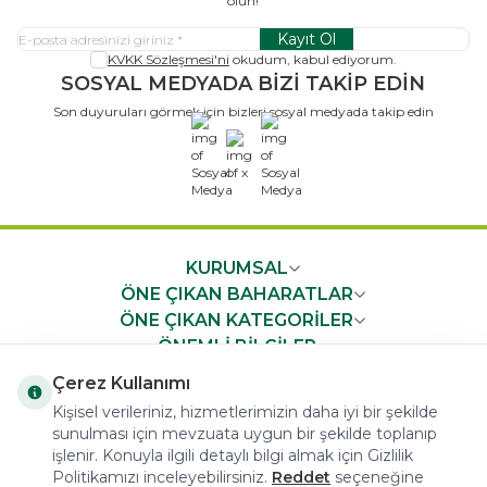
olun!
Kayıt Ol
KVKK Sözleşmesi'ni
okudum, kabul ediyorum.
SOSYAL MEDYADA BİZİ TAKİP EDİN
Son duyuruları görmek için bizleri sosyal medyada takip edin
x
KURUMSAL
ÖNE ÇIKAN BAHARATLAR
ÖNE ÇIKAN KATEGORİLER
ÖNEMLİ BİLGİLER
HIZLI ERİŞİM
Çerez Kullanımı
Kişisel verileriniz, hizmetlerimizin daha iyi bir şekilde
sunulması için mevzuata uygun bir şekilde toplanıp
işlenir. Konuyla ilgili detaylı bilgi almak için Gizlilik
Politikamızı inceleyebilirsiniz.
Reddet
seçeneğine