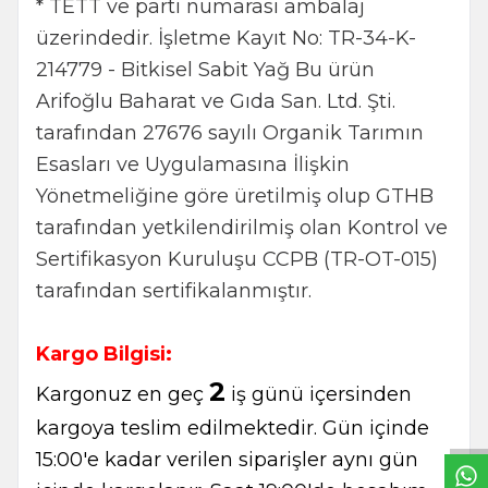
* TETT ve parti numarası ambalaj
üzerindedir. İşletme Kayıt No: TR-34-K-
214779 - Bitkisel Sabit Yağ Bu ürün
Arifoğlu Baharat ve Gıda San. Ltd. Şti.
tarafından 27676 sayılı Organik Tarımın
Esasları ve Uygulamasına İlişkin
Yönetmeliğine göre üretilmiş olup GTHB
tarafından yetkilendirilmiş olan Kontrol ve
Sertifikasyon Kuruluşu CCPB (TR-OT-015)
tarafından sertifikalanmıştır.
Kargo Bilgisi:
W
h
t
s
a
p
p
B
i
l
g
H
a
t
2
Kargonuz en geç
iş günü içersinden
kargoya teslim edilmektedir. Gün içinde
15:00'e kadar verilen siparişler aynı gün