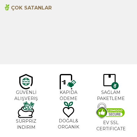
ÇOK SATANLAR
Cajun Seasoning 1000g
Biberiye Yağı 20ml
Yeni
600,00
TL
365,00
TL
GÜVENLİ
KAPIDA
SAĞLAM
ALIŞVERİŞ
ÖDEME
PAKETLEME
DOĞAL&
SÜRPRİZ
EV SSL
ORGANİK
İNDİRİM
CERTIFICATE