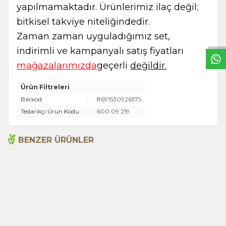
yapılmamaktadır. Ürünlerimiz ilaç değil;
W
h
t
s
a
p
p
B
i
l
g
H
a
t
bitkisel takviye niteliğindedir.
Zaman zaman uyguladığımız set,
indirimli ve kampanyalı satış fiyatları
mağazalarımızda
geçerli
değildir.
Ürün Filtreleri
Barkod
:
8691530926575
Tedarikçi Ürün Kodu
:
600 09 219
BENZER ÜRÜNLER
Organik Alıç Sirkesi 500ml
Organik Andız Pekmezi
440g Ardıç Pekmezi
ARLAB
365,00
TL
815,00
TL