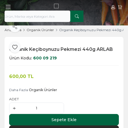
Hesabım
Sepe
Paylaş
Ana Sayfa
Organik Ürünler
Organik Keçiboynuzu Pekmezi 440g A
Organik Keçiboynuzu Pekmezi 440g ARLAB
Favoriye Ekle
Ürün Kodu:
600 09 219
600,00
TL
Sepete Ekle
Daha Fazla
Organik Ürünler
ADET
Sepete Ekle