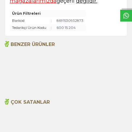
mağazalarımızda
geçerli
değildir.
Ürün Filtreleri
Barkod
:
8691530932873
Tedarikçi Ürün Kodu
:
600 15 204
BENZER ÜRÜNLER
Aloe Vera Jel 150ml
Amber Kremi 20ml
495,00
TL
195,00
TL
ÇOK SATANLAR
Cajun Seasoning 1000g
Biberiye Yağı 20ml
Yeni
600,00
TL
365,00
TL