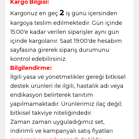
Kargo Bilgisi:
2
Kargonuz en geç
iş günü içersinden
kargoya teslim edilmektedir. Gün içinde
15:00'e kadar verilen siparişler aynı gün
içinde kargolanır. Saat 19:00'de hesabım
sayfasına girerek sipariş durumunu
kontrol edebilirsiniz.
Bilgilendirme:
İlgili yasa ve yönetmelikler gereği bitkisel
destek ürünleri ile ilgili, hastalık adı veya
endikasyon belirterek tanıtım
yapılmamaktadır. Ürünlerimiz ilaç değil;
bitkisel takviye niteliğindedir.
Zaman zaman uyguladığımız set,
W
h
t
s
a
p
p
B
i
l
g
H
a
t
indirimli ve kampanyalı satış fiyatları