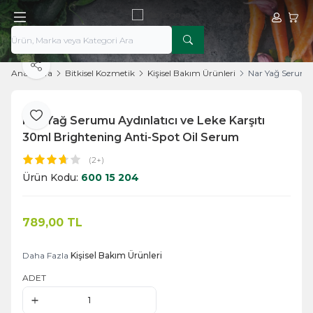
Hesabım
Sepe
Paylaş
Ana Sayfa
Bitkisel Kozmetik
Kişisel Bakım Ürünleri
Nar Yağ Serumu 
Nar Yağ Serumu Aydınlatıcı ve Leke Karşıtı
Favoriye Ekle
30ml Brightening Anti-Spot Oil Serum
(2+)
Ürün Kodu:
600 15 204
789,00
TL
Sepete Ekle
Daha Fazla
Kişisel Bakım Ürünleri
ADET