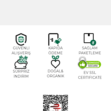
600,00
TL
365,00
TL
GÜVENLİ
KAPIDA
SAĞLAM
ALIŞVERİŞ
ÖDEME
PAKETLEME
DOĞAL&
SÜRPRİZ
EV SSL
ORGANİK
İNDİRİM
CERTIFICATE