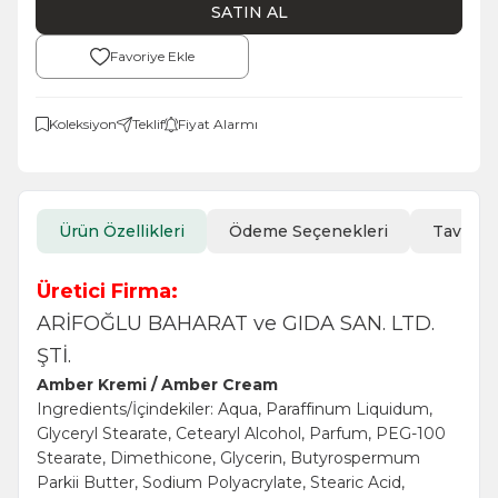
SATIN AL
Favoriye Ekle
Koleksiyon
Teklif
Fiyat Alarmı
Ürün Özellikleri
Ödeme Seçenekleri
Tavsiye
Üretici Firma:
ARİFOĞLU BAHARAT ve GIDA SAN. LTD.
ŞTİ.
Amber Kremi / Amber Cream
Ingredients/İçindekiler: Aqua, Paraffinum Liquidum,
Glyceryl Stearate, Cetearyl Alcohol, Parfum, PEG-100
Stearate, Dimethicone, Glycerin, Butyrospermum
Parkii Butter, Sodium Polyacrylate, Stearic Acid,