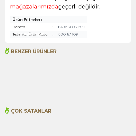
mağazalarımızda
geçerli
değildir.
Ürün Filtreleri
Barkod
:
8691530933719
Tedarikçi Ürün Kodu
:
600 67 109
BENZER ÜRÜNLER
Aloe Vera Jel 150ml
Arifoğlu Gül Suyu 500ml
495,00
TL
485,00
TL
ÇOK SATANLAR
Cajun Seasoning 1000g
Biberiye Yağı 20ml
Yeni