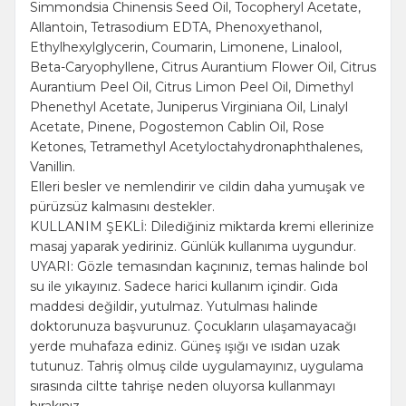
Simmondsia Chinensis Seed Oil, Tocopheryl Acetate,
Allantoin, Tetrasodium EDTA, Phenoxyethanol,
Ethylhexylglycerin, Coumarin, Limonene, Linalool,
Beta-Caryophyllene, Citrus Aurantium Flower Oil, Citrus
Aurantium Peel Oil, Citrus Limon Peel Oil, Dimethyl
Phenethyl Acetate, Juniperus Virginiana Oil, Linalyl
Acetate, Pinene, Pogostemon Cablin Oil, Rose
Ketones, Tetramethyl Acetyloctahydronaphthalenes,
Vanillin.
Elleri besler ve nemlendirir ve cildin daha yumuşak ve
pürüzsüz kalmasını destekler.
KULLANIM ŞEKLİ: Dilediğiniz miktarda kremi ellerinize
masaj yaparak yediriniz. Günlük kullanıma uygundur.
UYARI: Gözle temasından kaçınınız, temas halinde bol
su ile yıkayınız. Sadece harici kullanım içindir. Gıda
maddesi değildir, yutulmaz. Yutulması halinde
doktorunuza başvurunuz. Çocukların ulaşamayacağı
yerde muhafaza ediniz. Güneş ışığı ve ısıdan uzak
tutunuz. Tahriş olmuş cilde uygulamayınız, uygulama
sırasında ciltte tahrişe neden oluyorsa kullanmayı
bırakınız.