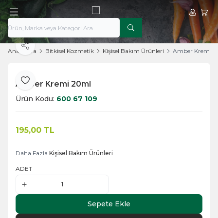
Hesabım
Sepe
Paylaş
Ana Sayfa
Bitkisel Kozmetik
Kişisel Bakım Ürünleri
Amber Kremi 2
Amber Kremi 20ml
Favoriye Ekle
Ürün Kodu:
600 67 109
195,00
TL
Sepete Ekle
Daha Fazla
Kişisel Bakım Ürünleri
ADET
Sepete Ekle