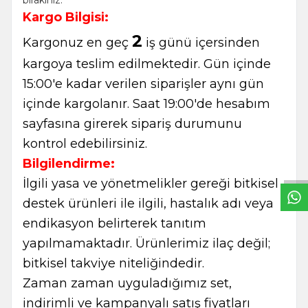
Kargo Bilgisi:
2
Kargonuz en geç
iş günü içersinden
kargoya teslim edilmektedir. Gün içinde
15:00'e kadar verilen siparişler aynı gün
içinde kargolanır. Saat 19:00'de hesabım
sayfasına girerek sipariş durumunu
W
h
t
s
a
p
p
B
i
l
g
H
a
t
kontrol edebilirsiniz.
Bilgilendirme:
İlgili yasa ve yönetmelikler gereği bitkisel
destek ürünleri ile ilgili, hastalık adı veya
endikasyon belirterek tanıtım
yapılmamaktadır. Ürünlerimiz ilaç değil;
bitkisel takviye niteliğindedir.
Zaman zaman uyguladığımız set,
indirimli ve kampanyalı satış fiyatları