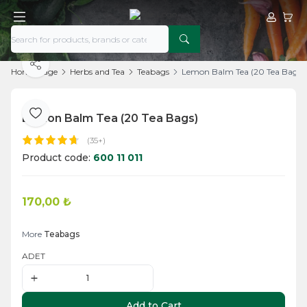
My Acco
My Ca
Share
Home Page
Herbs and Tea
Teabags
Lemon Balm Tea (20 Tea Bags)
Lemon Balm Tea (20 Tea Bags)
Add to Favorite
(35+)
Product code:
600 11 011
170,00
₺
Add to Cart
More
Teabags
ADET
Add to Cart