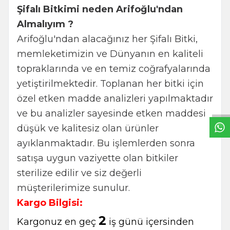
Şifalı Bitkimi neden Arifoğlu'ndan
Almalıyım ?
Arifoğlu'ndan alacağınız her Şifalı Bitki,
memleketimizin ve Dünyanın en kaliteli
topraklarında ve en temiz coğrafyalarında
W
h
a
t
s
a
p
p
S
u
p
p
o
r
L
i
n
yetiştirilmektedir. Toplanan her bitki için
özel etken madde analizleri yapılmaktadır
ve bu analizler sayesinde etken maddesi
düşük ve kalitesiz olan ürünler
ayıklanmaktadır. Bu işlemlerden sonra
satışa uygun vaziyette olan bitkiler
sterilize edilir ve siz değerli
müşterilerimize sunulur.
Kargo Bilgisi:
2
Kargonuz en geç
iş günü içersinden