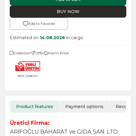
BUY NOW
Add to Favorite
Estimated on
14.08.2026
in cargo
Collection
Offer
Alarm Price
Yerli Üretim
Product features
Payment options
Recomm
Üretici Firma:
ARİFOĞLU BAHARAT ve GIDA SAN. LTD.