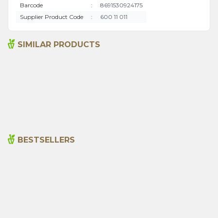
Barcode
:
8691530924175
Supplier Product Code
:
600 11 011
SIMILAR PRODUCTS
Sage Tea (20 Tea Bags)
Rosemary Tea (20 Tea
Bags)
99,00
₺
170,00
₺
BESTSELLERS
Cajun Seasoning 1000g
Rosemary Oil 20ml
New
600,00
₺
365,00
₺