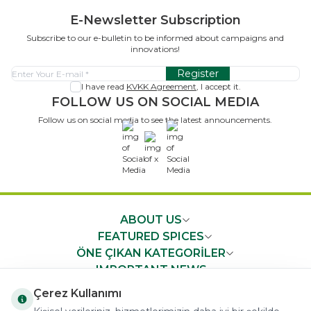
E-Newsletter Subscription
Subscribe to our e-bulletin to be informed about campaigns and
innovations!
Register
I have read
KVKK Agreement
, I accept it.
FOLLOW US ON SOCIAL MEDIA
Follow us on social media to see the latest announcements.
x
ABOUT US
FEATURED SPICES
ÖNE ÇIKAN KATEGORİLER
IMPORTANT NEWS
FAST ACCESS
Çerez Kullanımı