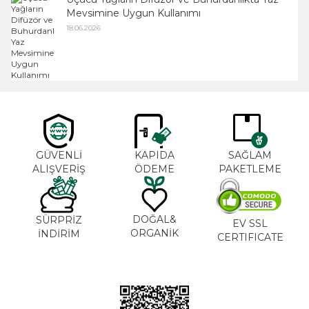
Mevsimine Uygun Kullanımı
18.06.2026
GÜVENLİ
KAPIDA
SAĞLAM
ALIŞVERİŞ
ÖDEME
PAKETLEME
DOĞAL&
SÜRPRİZ
EV SSL
ORGANİK
İNDİRİM
CERTIFICATE