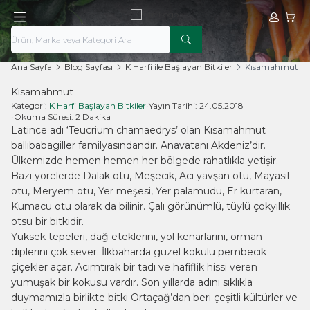
Hesabım
Sepe
Ana Sayfa
Blog Sayfası
K Harfi ile Başlayan Bitkiler
Kısamahmut
Kısamahmut
Kategori:
K Harfi Başlayan Bitkiler
•
Yayın Tarihi:
24.05.2018
•
Okuma Süresi:
2 Dakika
Latince adı ‘Teucrium chamaedrys’ olan Kısamahmut
ballıbabagiller familyasındandır. Anavatanı Akdeniz’dir.
Ülkemizde hemen hemen her bölgede rahatlıkla yetişir.
Bazı yörelerde Dalak otu, Meşecik, Acı yavşan otu, Mayasıl
otu, Meryem otu, Yer meşesi, Yer palamudu, Er kurtaran,
Kumacu otu olarak da bilinir. Çalı görünümlü, tüylü çokyıllık
otsu bir bitkidir.
Yüksek tepeleri, dağ eteklerini, yol kenarlarını, orman
diplerini çok sever. İlkbaharda güzel kokulu pembecik
çiçekler açar. Acımtırak bir tadı ve hafiflik hissi veren
yumuşak bir kokusu vardır. Son yıllarda adını sıklıkla
duymamızla birlikte bitki Ortaçağ’dan beri çeşitli kültürler ve