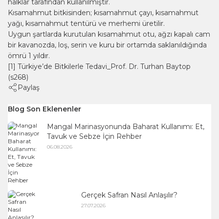
halklar tarafından kullanılmıştır.
Kısamahmut bitkisinden; kısamahmut çayı, kısamahmut
yağı, kısamahmut tentürü ve merhemi üretilir.
Uygun şartlarda kurutulan kısamahmut otu, ağzı kapalı cam
bir kavanozda, loş, serin ve kuru bir ortamda saklanıldığında
ömrü 1 yıldır.
[1] Türkiye’de Bitkilerle Tedavi_Prof. Dr. Turhan Baytop
(s268)
Paylaş
Blog Son Eklenenler
Mangal Marinasyonunda Baharat Kullanımı: Et,
Tavuk ve Sebze İçin Rehber
06.08.2026
Gerçek Safran Nasıl Anlaşılır?
27.07.2026