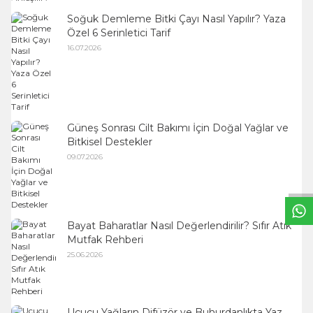
Soğuk Demleme Bitki Çayı Nasıl Yapılır? Yaza
Özel 6 Serinletici Tarif
16.07.2026
Güneş Sonrası Cilt Bakımı İçin Doğal Yağlar ve
W
h
t
s
a
p
p
B
i
l
g
H
a
t
Bitkisel Destekler
09.07.2026
Bayat Baharatlar Nasıl Değerlendirilir? Sıfır Atık
Mutfak Rehberi
25.06.2026
Uçucu Yağların Difüzör ve Buhurdanlıkta Yaz