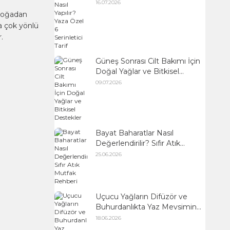
Serinletici Tarif
16.07.2026
 doğadan
da çok yönlü
.
Güneş Sonrası Cilt Bakımı İçin
Doğal Yağlar ve Bitkisel
Destekler
09.07.2026
Bayat Baharatlar Nasıl
Değerlendirilir? Sıfır Atık
Mutfak Rehberi
25.06.2026
Uçucu Yağların Difüzör ve
Buhurdanlıkta Yaz Mevsimine
Uygun Kullanımı
18.06.2026