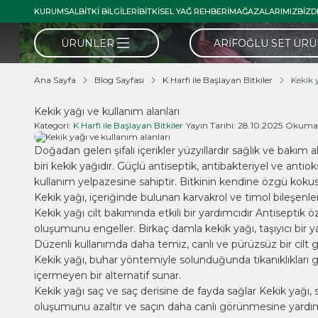
KURUMSAL
BITKI BILGILERI
BITKISEL YAĞ REHBERI
MAĞAZALARIMIZ
BIZD
ÜRÜNLER
ARIFOĞLU SET ÜR
Ana Sayfa
Blog Sayfası
K Harfi ile Başlayan Bitkiler
Kekik 
Kekik yağı ve kullanım alanları
Kategori:
K Harfi ile Başlayan Bitkiler
•
Yayın Tarihi:
28.10.2025
•
Okuma 
Doğadan gelen şifalı içerikler yüzyıllardır sağlık ve bakım
biri kekik yağıdır. Güçlü antiseptik, antibakteriyel ve anti
kullanım yelpazesine sahiptir. Bitkinin kendine özgü kokusu
Kekik yağı, içeriğinde bulunan karvakrol ve timol bileşenleri i
Kekik yağı cilt bakımında etkili bir yardımcıdır Antiseptik öz
oluşumunu engeller. Birkaç damla kekik yağı, taşıyıcı bir yağl
Düzenli kullanımda daha temiz, canlı ve pürüzsüz bir cilt
Kekik yağı, buhar yöntemiyle solunduğunda tıkanıklıkları gi
içermeyen bir alternatif sunar.
Kekik yağı saç ve saç derisine de fayda sağlar Kekik yağı, s
oluşumunu azaltır ve saçın daha canlı görünmesine yardı