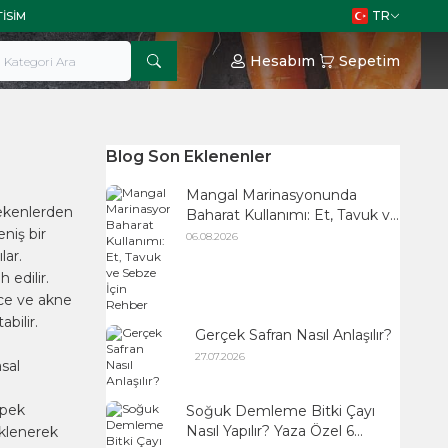
TR
TISIM
Hesabım
Sepetim
Blog Son Eklenenler
Mangal Marinasyonunda
çekenlerden
Baharat Kullanımı: Et, Tavuk ve
niş bir
Sebze İçin Rehber
06.08.2026
lar.
 edilir.
ilce ve akne
bilir.
Gerçek Safran Nasıl Anlaşılır?
27.07.2026
sal
epek
Soğuk Demleme Bitki Çayı
Nasıl Yapılır? Yaza Özel 6
eklenerek