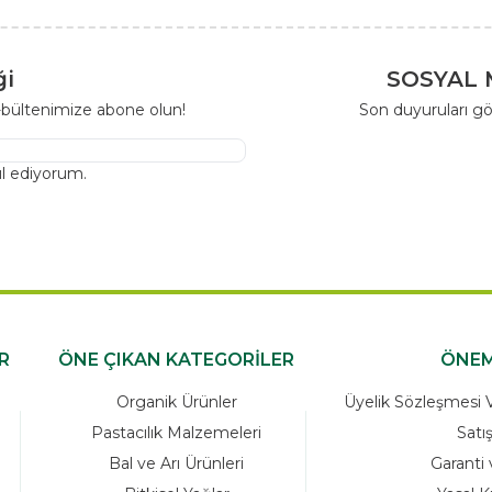
ği
SOSYAL 
-bültenimize abone olun!
Son duyuruları gö
l ediyorum.
R
ÖNE ÇIKAN KATEGORİLER
ÖNEM
Organik Ürünler
Üyelik Sözleşmesi Ve
Pastacılık Malzemeleri
Satı
Bal ve Arı Ürünleri
Garanti 