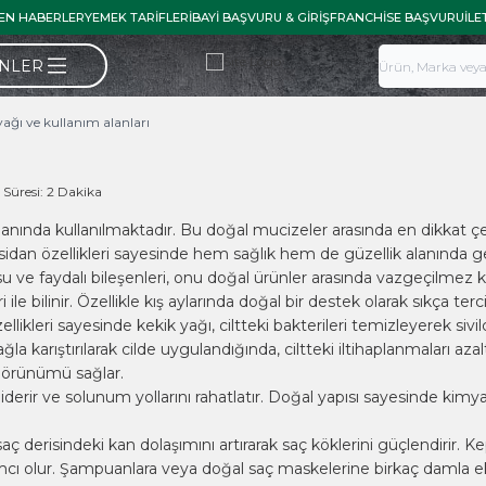
EN HABERLER
YEMEK TARIFLERI
BAYI BAŞVURU & GIRIŞ
FRANCHISE BAŞVURU
İLE
ÜNLER
yağı ve kullanım alanları
Süresi:
2 Dakika
 alanında kullanılmaktadır. Bu doğal mucizeler arasında en dikkat 
oksidan özellikleri sayesinde hem sağlık hem de güzellik alanında ge
 ve faydalı bileşenleri, onu doğal ürünler arasında vazgeçilmez kı
le bilinir. Özellikle kış aylarında doğal bir destek olarak sıkça tercih
ellikleri sayesinde kekik yağı, ciltteki bakterileri temizleyerek siv
a karıştırılarak cilde uygulandığında, ciltteki iltihaplanmaları azalta
 görünümü sağlar.
derir ve solunum yollarını rahatlatır. Doğal yapısı sayesinde kimya
aç derisindeki kan dolaşımını artırarak saç köklerini güçlendirir. K
mcı olur. Şampuanlara veya doğal saç maskelerine birkaç damla 