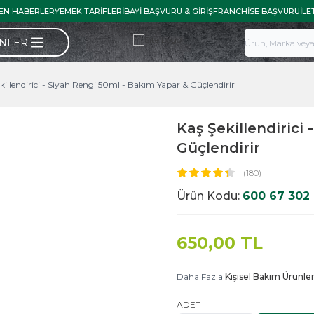
EN HABERLER
YEMEK TARIFLERI
BAYI BAŞVURU & GIRIŞ
FRANCHISE BAŞVURU
İLE
ÜNLER
killendirici - Siyah Rengi 50ml - Bakım Yapar & Güçlendirir
Kaş Şekillendirici
Güçlendirir
(180)
Ürün Kodu:
600 67 302
650,00
TL
Daha Fazla
Kişisel Bakım Ürünler
ADET