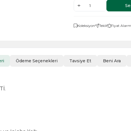
Se
Koleksiyon
Teklif
Fiyat Alarm
ri
Ödeme Seçenekleri
Tavsiye Et
Beni Ara
İ.