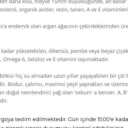
den daha kısa, meyve 15mm büyüklüğünde, alt dallar d
itosterol, organik asitler, rezin, tanen, A ve E vitaminler
as'a endemik olan argan ağacının çekirdeklerinden üret
dar yükselebilen, dikensiz, pembe veya beyaz çiçekli b
, Omega 6, Selüloz ve E vitamini taşımaktadır.
bitkisi hiç su almadan uzun yıllar yaşayabilen bir çöl 
idir. Bodur, çalımsı, mavimsi yeşil yaprakları ve üzeri
anan doğal nemlendirici yağ olan ‘sebum’ a benzer. A, 
dir.
goya teslim edilmektedir. Gün içinde 15:00'e kadar