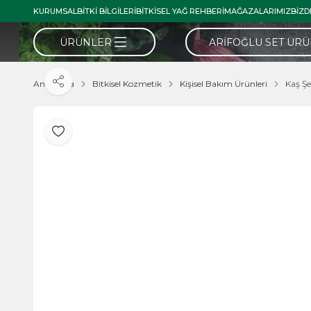
KURUMSAL
BITKI BILGILERI
BITKISEL YAĞ REHBERI
MAĞAZALARIMIZ
BIZD
ÜRÜNLER
ARIFOĞLU SET ÜR
Ana Sayfa
Bitkisel Kozmetik
Kişisel Bakım Ürünleri
Kaş Şe
Paylaş
Favoriye Ekle