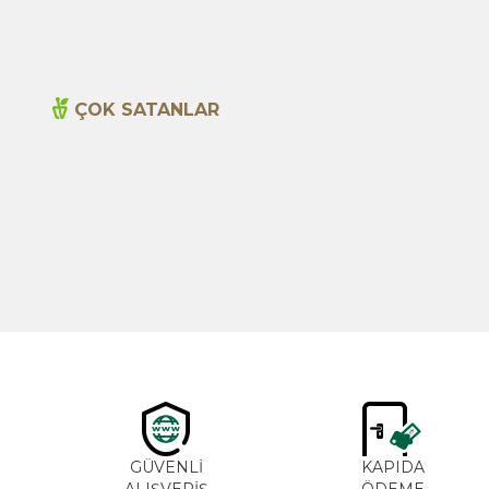
ÇOK SATANLAR
Yeni
Cajun Seasoning 1000g
600,00
TL
GÜVENLİ
KAPIDA