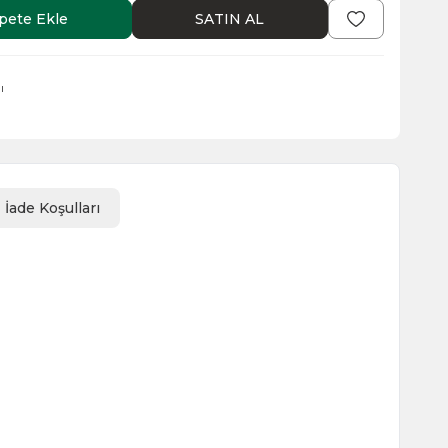
pete Ekle
SATIN AL
ı
İade Koşulları