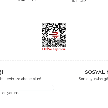
PAKETLEME
İNDİRİM
ği
SOSYAL 
-bültenimize abone olun!
Son duyuruları gö
l ediyorum.