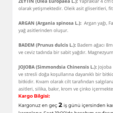
ZEYTİN (Olea Europaea L.):
Yapraklar 4 cm’
olarak yetişmektedir. Oleik asit gliseritleri, f
ARGAN (Argania spinosa L.):
Argan yağı, F
yağ asitlerinden oluşur.
BADEM (Prunus dulcis L.):
Badem ağacı 8m ka
ve ceviz tadında bir sabit yağdır. Magnezyum
JOJOBA (Simmondsia Chinensis L.):
Jojoba 
ve stresli doğa koşullarına dayanıklı bir bitk
bitkidir. Kıvam olarak cilt tarafından salgıl
asitleri, silika, bakır, krom ve çinko içermekte
Kargo Bilgisi:
2
Kargonuz en geç
iş günü içersinden kar