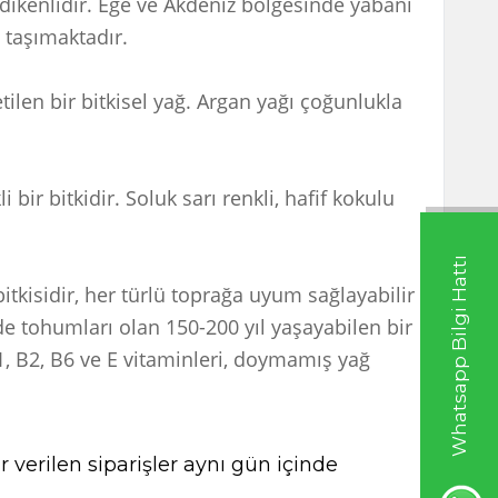
ikenlidir. Ege ve Akdeniz bölgesinde yabani
i taşımaktadır.
ilen bir bitkisel yağ. Argan yağı çoğunlukla
ir bitkidir. Soluk sarı renkli, hafif kokulu
Whatsapp Bilgi Hattı
bitkisidir, her türlü toprağa uyum sağlayabilir
nde tohumları olan 150-200 yıl yaşayabilen bir
B1, B2, B6 ve E vitaminleri, doymamış yağ
 verilen siparişler aynı gün içinde