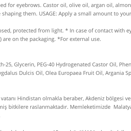
d for eyebrows. Castor oil, olive oil, argan oil, almon
 shaping them. USAGE: Apply a small amount to your 
sed, protected from light. * In case of contact with e
) are on the packaging. *For external use.
th-25, Glycerin, PEG-40 Hydrogenated Castor Oil, Phe
lus Dulcis Oil, Olea Europaea Fruit Oil, Argania Spi
 vatanı Hindistan olmakla beraber, Akdeniz bölgesi ve i
iş bitkilere raslanmaktadır. Memleketimizde Malaty
.