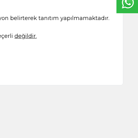
kasyon belirterek tanıtım yapılmamaktadır.
çerli
değildir.
uyu 500ml
At Kestanesi Balsamı 250ml
0
TL
495,00
TL