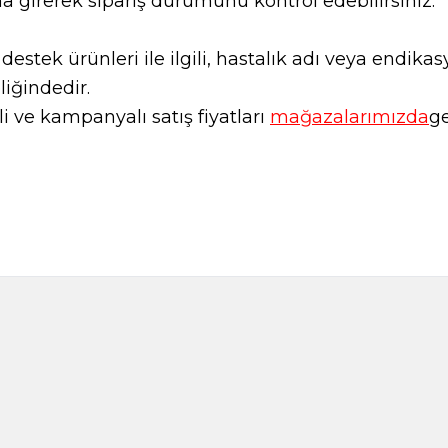
a girerek sipariş durumunu kontrol edebilirsiniz.
l destek ürünleri ile ilgili, hastalık adı veya endi
liğindedir.
 ve kampanyalı satış fiyatları
mağazalarımızda
ge
Amber Kremi 20ml
Arifoğlu Gül S
195,00
TL
485,0