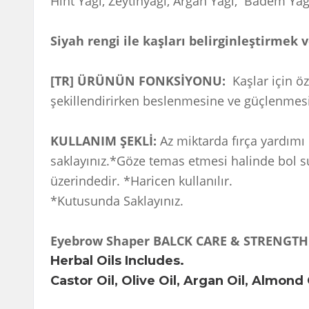
Hint Yağı, Zeytinyağı, Argan Yağı, Badem Yağ
Siyah rengi ile kaşları belirginleştirmek 
[TR] ÜRÜNÜN FONKSİYONU:
Kaşlar için öz
şekillendirirken beslenmesine ve güçlenmes
KULLANIM ŞEKLİ:
Az miktarda fırça yardımı 
saklayınız.*Göze temas etmesi halinde bol su 
üzerindedir. *Haricen kullanılır.
*Kutusunda Saklayınız.
Eyebrow Shaper BALCK CARE & STRENGT
Herbal Oils Includes.
Castor Oil, Olive Oil, Argan Oil, Almond 