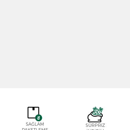
Biberiye Yağı 20ml
Gül Yağı 
365,00
TL
265,00
SAĞLAM
SÜRPRİZ