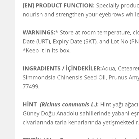
[EN] PRODUCT FUNCTION:
Specially produce
nourish and strengthen your eyebrows while
WARNINGS:
* Store at room temperature, clo
Date (URT), Expiry Date (SKT), and Lot No (PN
*Keep it in its box.
INGRADIENTS / İÇİNDEKİLER:
Aqua, Ceteare
Simmondsia Chinensis Seed Oil, Prunus Amygda
77499.
HİNT
(Ricinus communis L.)
:
Hint yağı ağacı
Güney Doğu Anadolu sahillerinde yabanileşm
civarlarında tarla kenarlarında yetişmektedir