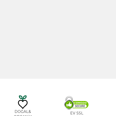
20ml
Hint Yağı 100ml
TL
535,00
TL
DOĞAL&
EV SSL