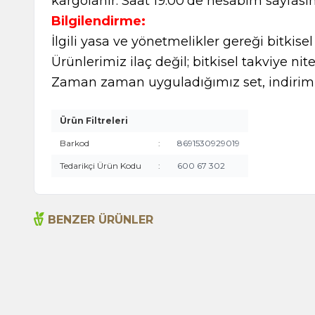
kargolanır. Saat 19:00'de hesabım sayfasın
Bilgilendirme:
İlgili yasa ve yönetmelikler gereği bitkise
Ürünlerimiz ilaç değil; bitkisel takviye nite
Zaman zaman uyguladığımız set, indirimli
Ürün Filtreleri
Barkod
:
8691530929019
Tedarikçi Ürün Kodu
:
600 67 302
BENZER ÜRÜNLER
Aloe Vera Jel 150ml
495,00
TL