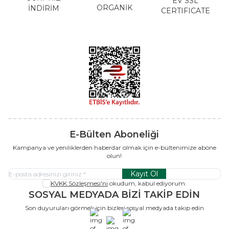
EV SSL
ORGANİK
İNDİRİM
CERTIFICATE
E-Bülten Aboneliği
Kampanya ve yeniliklerden haberdar olmak için e-bültenimize abone
olun!
Kayıt Ol
KVKK Sözleşmesi'ni
okudum, kabul ediyorum.
SOSYAL MEDYADA BİZİ TAKİP EDİN
Son duyuruları görmek için bizleri sosyal medyada takip edin