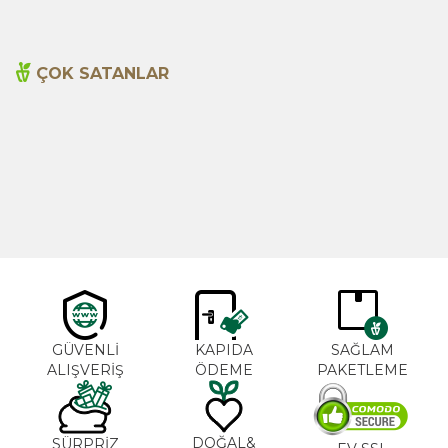
ÇOK SATANLAR
Cajun Seasoning 1000g
Biberiye Yağı 20ml
Yeni
600,00
TL
365,00
TL
GÜVENLİ
KAPIDA
SAĞLAM
ALIŞVERİŞ
ÖDEME
PAKETLEME
DOĞAL&
SÜRPRİZ