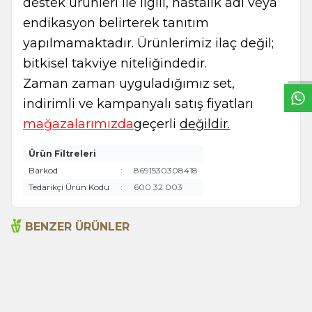
destek ürünleri ile ilgili, hastalık adı veya
endikasyon belirterek tanıtım
W
h
t
s
a
p
p
B
i
l
g
H
a
t
yapılmamaktadır. Ürünlerimiz ilaç değil;
bitkisel takviye niteliğindedir.
Zaman zaman uyguladığımız set,
indirimli ve kampanyalı satış fiyatları
mağazalarımızda
geçerli
değildir.
Ürün Filtreleri
Barkod
:
8691530308418
Tedarikçi Ürün Kodu
:
600 32 003
BENZER ÜRÜNLER
Beyaz Karabiber
Himalaya Tuzu (Sofrada
(Değirmen) 50g
Öğütme) 125g
249,00
TL
110,00
TL