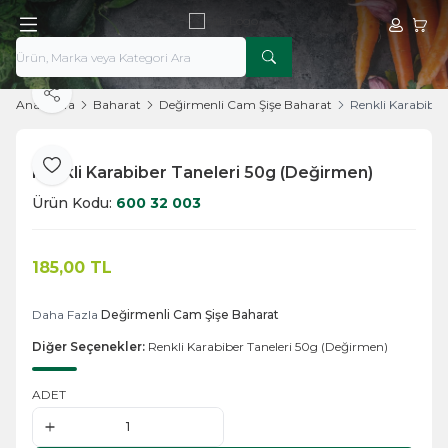
Hesabım
Sepe
Paylaş
Ana Sayfa
Baharat
Değirmenli Cam Şişe Baharat
Renkli Karabiber
Renkli Karabiber Taneleri 50g (Değirmen)
Favoriye Ekle
Ürün Kodu:
600 32 003
185,00
TL
Sepete Ekle
Daha Fazla
Değirmenli Cam Şişe Baharat
Diğer Seçenekler:
Renkli Karabiber Taneleri 50g (Değirmen)
ADET