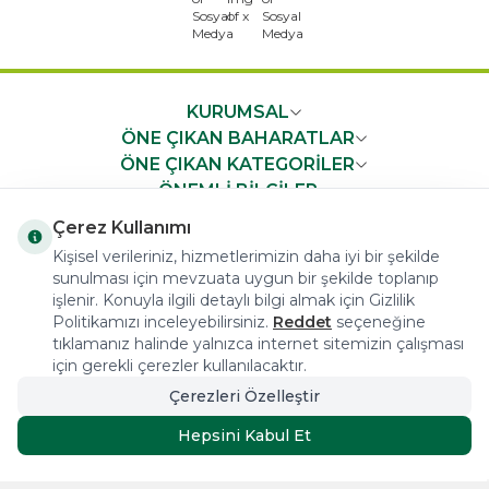
x
KURUMSAL
ÖNE ÇIKAN BAHARATLAR
ÖNE ÇIKAN KATEGORİLER
ÖNEMLİ BİLGİLER
HIZLI ERİŞİM
Çerez Kullanımı
Kişisel verileriniz, hizmetlerimizin daha iyi bir şekilde
sunulması için mevzuata uygun bir şekilde toplanıp
işlenir. Konuyla ilgili detaylı bilgi almak için Gizlilik
Politikamızı inceleyebilirsiniz.
Reddet
seçeneğine
tıklamanız halinde yalnızca internet sitemizin çalışması
COPYRIGHT © 2023 arifoglu.com ALL RIGHTS RESERVED
için gerekli çerezler kullanılacaktır.
Çerezleri Özelleştir
Tasarım ve Reklam Danışmanlığı AJANSTEK
Hepsini Kabul Et