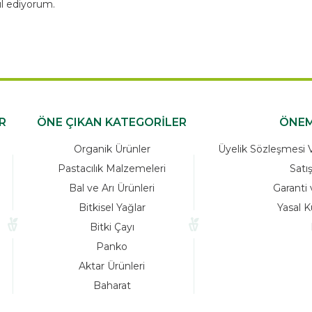
l ediyorum.
R
ÖNE ÇIKAN KATEGORİLER
ÖNEM
Organik Ürünler
Üyelik Sözleşmesi Ve
Pastacılık Malzemeleri
Satı
Bal ve Arı Ürünleri
Garanti 
Bitkisel Yağlar
Yasal K
Bitki Çayı
Panko
Aktar Ürünleri
Baharat