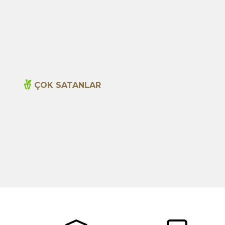
Çam Balı 250g
599,00
TL
ÇOK SATANLAR
Yeni
Cajun Seasoning 1000g
600,00
TL