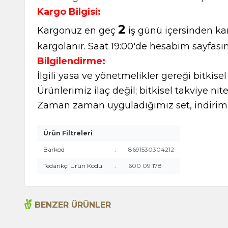
Kargo Bilgisi:
2
Kargonuz en geç
iş günü içersinden kar
kargolanır. Saat 19:00'de hesabım sayfasın
Bilgilendirme:
İlgili yasa ve yönetmelikler gereği bitkise
Ürünlerimiz ilaç değil; bitkisel takviye nite
Zaman zaman uyguladığımız set, indirimli
Ürün Filtreleri
Barkod
:
8691530304212
Tedarikçi Ürün Kodu
:
600 09 178
BENZER ÜRÜNLER