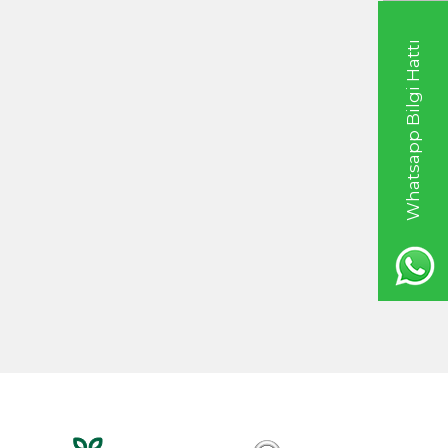
 450g
Süzme Çiçek Balı 650g
TL
1.125,00
TL
Whatsapp Bilgi Hattı
20ml
Hint Yağı 100ml
TL
535,00
TL