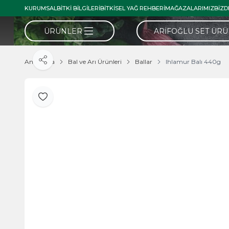
KURUMSAL
BITKI BILGILERI
BITKISEL YAĞ REHBERI
MAĞAZALARIMIZ
BIZD
ÜRÜNLER
ARIFOĞLU SET ÜR
Ana Sayfa
Bal ve Arı Ürünleri
Ballar
Ihlamur Balı 440g
Paylaş
Favoriye Ekle