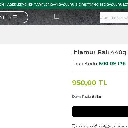
EN HABERLER
YEMEK TARIFLERI
BAYI BAŞVURU & GIRIŞ
FRANCHISE BAŞVURU
İLE
ÜNLER
Ihlamur Balı 440g
Ürün Kodu:
600 09 178
950,00
TL
Daha Fazla
Ballar
Koleksiyon
Teklif
Fiyat Alarm