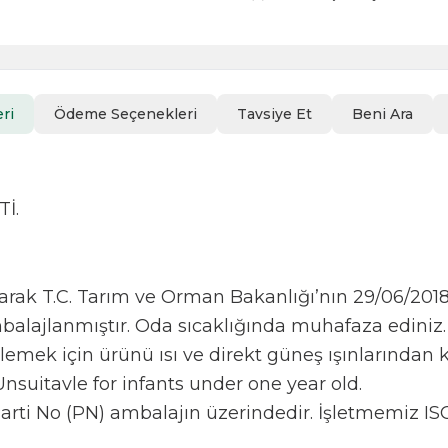
ri
Ödeme Seçenekleri
Tavsiye Et
Beni Ara
İ.
rak T.C. Tarım ve Orman Bakanlığı’nın 29/06/2018 
alajlanmıştır. Oda sıcaklığında muhafaza ediniz.
lemek için ürünü ısı ve direkt güneş ışınlarından
nsuitavle for infants under one year old.
arti No (PN) ambalajın üzerindedir. İşletmemiz IS