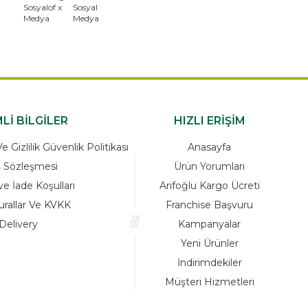
x
Lİ BİLGİLER
HIZLI ERİŞİM
 Gizlilik Güvenlik Politikası
Anasayfa
ş Sözleşmesi
Ürün Yorumları
ve İade Koşulları
Arifoğlu Kargo Ücreti
urallar Ve KVKK
Franchise Başvuru
Delivery
Kampanyalar
Yeni Ürünler
İndirimdekiler
Müşteri Hizmetleri