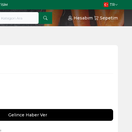
TR
TISIM
Hesabım
Sepetim
Gelince Haber Ver
ı