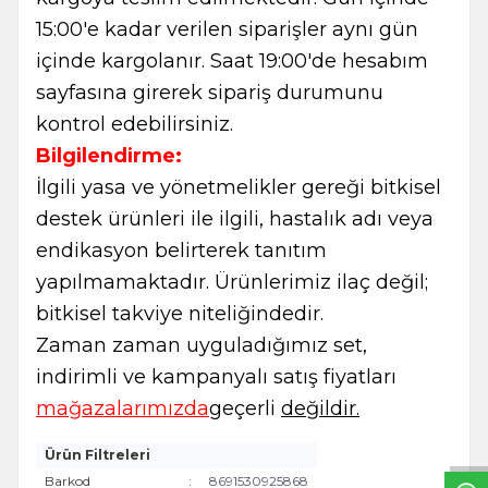
15:00'e kadar verilen siparişler aynı gün
içinde kargolanır. Saat 19:00'de hesabım
sayfasına girerek sipariş durumunu
kontrol edebilirsiniz.
Bilgilendirme:
İlgili yasa ve yönetmelikler gereği bitkisel
destek ürünleri ile ilgili, hastalık adı veya
endikasyon belirterek tanıtım
yapılmamaktadır. Ürünlerimiz ilaç değil;
bitkisel takviye niteliğindedir.
Zaman zaman uyguladığımız set,
indirimli ve kampanyalı satış fiyatları
W
h
t
s
a
p
p
B
i
l
g
H
a
t
mağazalarımızda
geçerli
değildir.
Ürün Filtreleri
Barkod
:
8691530925868