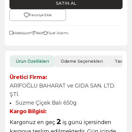
SATIN AL
Favoriye Ekle
Koleksiyon
Teklif
Fiyat Alarmı
Ürün Özellikleri
Ödeme Seçenekleri
Tavsiye
Üretici Firma:
ARİFOĞLU BAHARAT ve GIDA SAN. LTD.
ŞTİ.
Süzme Çiçek Balı 650g
Kargo Bilgisi:
2
Kargonuz en geç
iş günü içersinden
kargoya teslim edilmektedir. Gün içinde