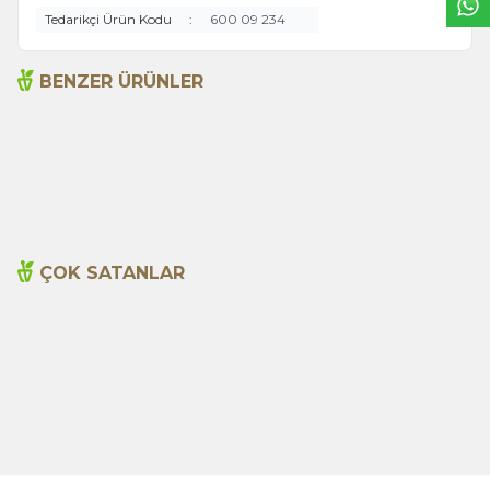
Tedarikçi Ürün Kodu
:
600 09 234
BENZER ÜRÜNLER
Çam Balı 250g
Çam Balı 630g
599,00
TL
1.250,00
TL
ÇOK SATANLAR
Cajun Seasoning 1000g
Biberiye Yağı 20ml
Yeni
600,00
TL
365,00
TL