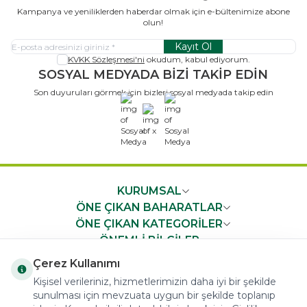
Kampanya ve yeniliklerden haberdar olmak için e-bültenimize abone
olun!
Kayıt Ol
KVKK Sözleşmesi'ni
okudum, kabul ediyorum.
SOSYAL MEDYADA BİZİ TAKİP EDİN
Son duyuruları görmek için bizleri sosyal medyada takip edin
x
KURUMSAL
ÖNE ÇIKAN BAHARATLAR
ÖNE ÇIKAN KATEGORİLER
ÖNEMLİ BİLGİLER
HIZLI ERİŞİM
Çerez Kullanımı
Kişisel verileriniz, hizmetlerimizin daha iyi bir şekilde
sunulması için mevzuata uygun bir şekilde toplanıp