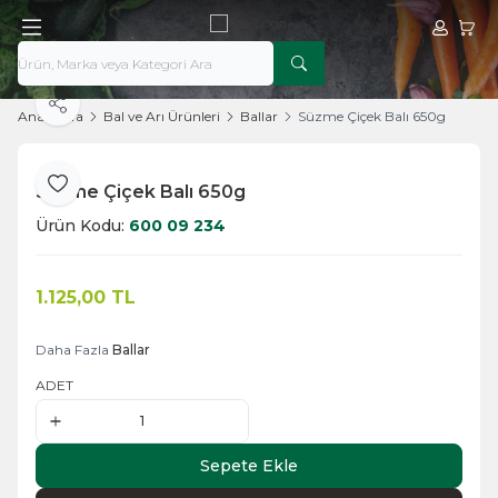
Hesabım
Sepe
Paylaş
Ana Sayfa
Bal ve Arı Ürünleri
Ballar
Süzme Çiçek Balı 650g
Süzme Çiçek Balı 650g
Favoriye Ekle
Ürün Kodu:
600 09 234
1.125,00
TL
Sepete Ekle
Daha Fazla
Ballar
ADET
Sepete Ekle