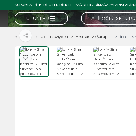
KURUMSAL
BITKI BILGILERI
BITKISEL YAĞ REHBERI
MAĞAZALARIMIZ
BIZD
ÜRÜNLER
ARIFOĞLU SET ÜR
Ana Sayfa
Gıda Takviyeleri
Ekstrakt ve Şuruplar
İbn-i - S
Paylaş
Favoriye Ekle