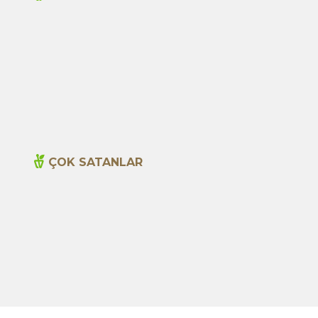
Andız Alıç Keçiboynuzu Özü Ekstresi -
Arif
Ekstrakt 250ml
1.290,00
TL
ÇOK SATANLAR
Yeni
Cajun Seasoning 1000g
600,00
TL