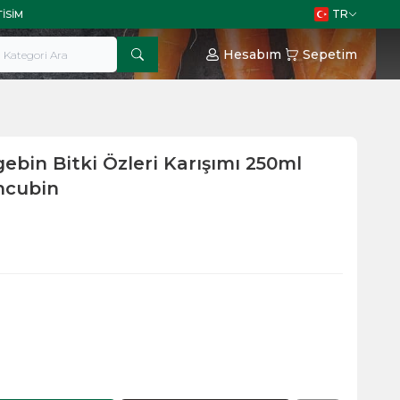
TR
TISIM
Hesabım
Sepetim
gebin Bitki Özleri Karışımı 250ml
ncubin