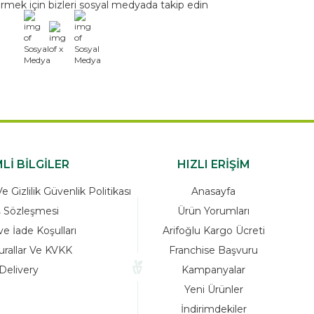
rmek için bizleri sosyal medyada takip edin
x
Lİ BİLGİLER
HIZLI ERİŞİM
 Gizlilik Güvenlik Politikası
Anasayfa
ş Sözleşmesi
Ürün Yorumları
ve İade Koşulları
Arifoğlu Kargo Ücreti
urallar Ve KVKK
Franchise Başvuru
Delivery
Kampanyalar
Yeni Ürünler
İndirimdekiler