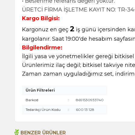
• Beslenme referans değeri yoktur.
ÜRETCİ FİRMA İŞLETME KAYIT NO: TR-34-
Kargo Bilgisi:
2
Kargonuz en geç
iş günü içersinden kar
kargolanır. Saat 19:00'de hesabım sayfasın
Bilgilendirme:
İlgili yasa ve yönetmelikler gereği bitkise
Ürünlerimiz ilaç değil; bitkisel takviye nite
Zaman zaman uyguladığımız set, indirimli
Ürün Filtreleri
Barkod
:
8691530933740
Tedarikçi Ürün Kodu
:
600 13 128
BENZER ÜRÜNLER