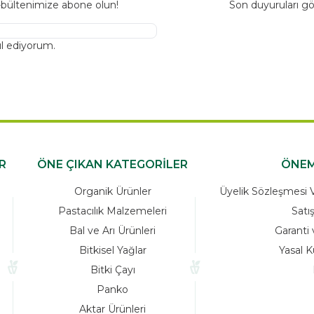
-bültenimize abone olun!
Son duyuruları gö
l ediyorum.
R
ÖNE ÇIKAN KATEGORİLER
ÖNEM
Organik Ürünler
Üyelik Sözleşmesi Ve
Pastacılık Malzemeleri
Satı
Bal ve Arı Ürünleri
Garanti 
Bitkisel Yağlar
Yasal K
Bitki Çayı
Panko
Aktar Ürünleri