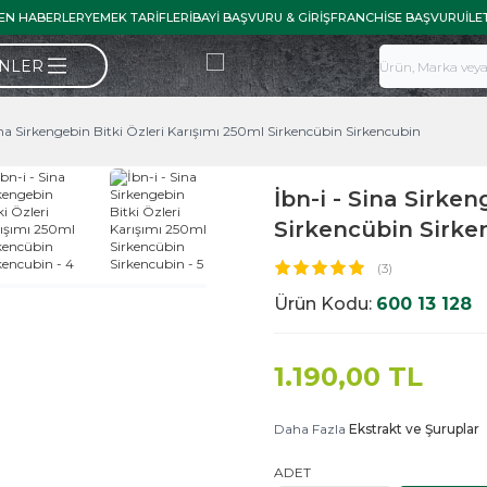
EN HABERLER
YEMEK TARIFLERI
BAYI BAŞVURU & GIRIŞ
FRANCHISE BAŞVURU
İLE
ÜNLER
ina Sirkengebin Bitki Özleri Karışımı 250ml Sirkencübin Sirkencubin
İbn-i - Sina Sirken
Sirkencübin Sirke
(3)
Ürün Kodu:
600 13 128
1.190,00
TL
Daha Fazla
Ekstrakt ve Şuruplar
ADET