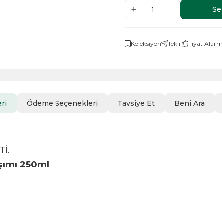
Se
Koleksiyon
Teklif
Fiyat Alarm
ri
Ödeme Seçenekleri
Tavsiye Et
Beni Ara
İ.
ışımı 250ml