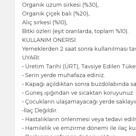
Organik üzüm sirkesi (%30),
Organik çiçek balı (%20),
Alıç sirkesi (%10),
Bitki özleri (eşit oranlarda, toplam %10).
KULLANIM ÖNERİSİ:
Yemeklerden 2 saat sonra kullanılması tavs
UYARI:
• Üretim Tarihi (ÜRT), Tavsiye Edilen Tüke
• Serin yerde muhafaza ediniz.
• Kapağı açıldıktan sonra buzdolabında sa
• Güneş ışığından ve sıcaktan koruyunuz.
• Çocukların ulaşamayacağı yerde saklayın
•İlaç Değildir.
• Hastalıkların önlenmesi veya tedavi edi
• Hamilelik ve emzirme dönemi ile ilaç 