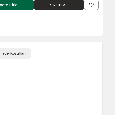
pete Ekle
SATIN AL
ı
İade Koşulları