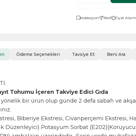
Koleksiyon
Teklif
Fiyat Alarm
ri
Ödeme Seçenekleri
Tavsiye Et
Beni Ara
İ.
ayıt Tohumu İçeren Takviye Edici Gıda
 yönelik bir ürün olup günde 2 defa sabah ve akşam
ınız.
stresi, Biberiye Ekstresi, Civanperçemi Ekstresi, 
tlik Düzenleyici) Potasyum Sorbat (E202)(Koruyucu)