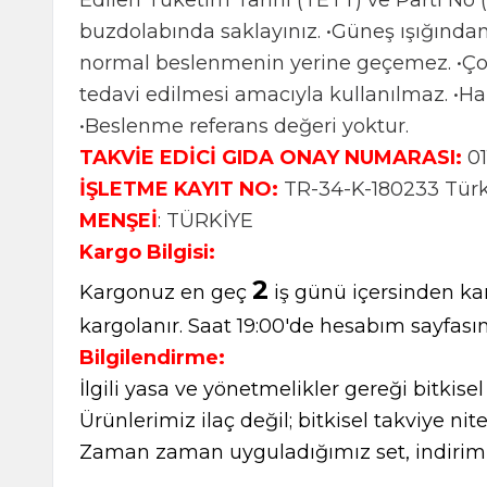
Edilen Tüketim Tarihi (TETT) ve Parti No 
buzdolabında saklayınız. •Güneş ışığından
normal beslenmenin yerine geçemez. •Çoc
tedavi edilmesi amacıyla kullanılmaz. •H
•Beslenme referans değeri yoktur.
TAKVİE EDİCİ GIDA ONAY NUMARASI:
01
İŞLETME KAYIT NO:
TR-34-K-180233 Türk 
MENŞEİ
: TÜRKİYE
Kargo Bilgisi:
2
Kargonuz en geç
iş günü içersinden kar
kargolanır. Saat 19:00'de hesabım sayfasın
Bilgilendirme:
İlgili yasa ve yönetmelikler gereği bitkise
Ürünlerimiz ilaç değil; bitkisel takviye nite
Zaman zaman uyguladığımız set, indirimli