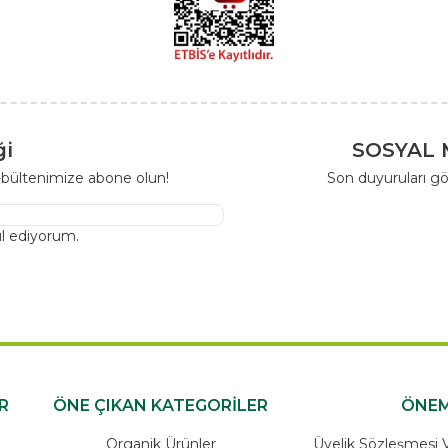
ği
SOSYAL 
-bültenimize abone olun!
Son duyuruları gö
l ediyorum.
R
ÖNE ÇIKAN KATEGORİLER
ÖNEM
Organik Ürünler
Üyelik Sözleşmesi Ve