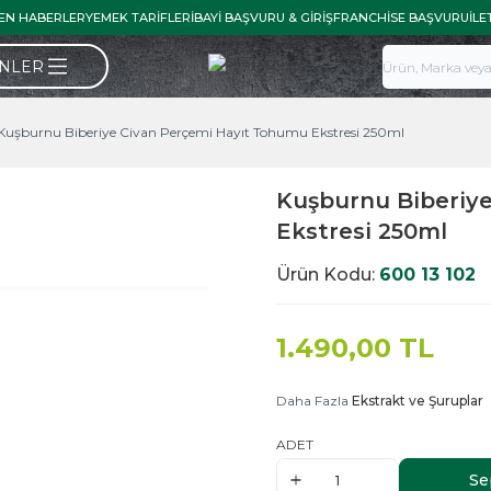
EN HABERLER
YEMEK TARIFLERI
BAYI BAŞVURU & GIRIŞ
FRANCHISE BAŞVURU
İLE
ÜNLER
 Kuşburnu Biberiye Civan Perçemi Hayıt Tohumu Ekstresi 250ml
Kuşburnu Biberiy
Ekstresi 250ml
Ürün Kodu:
600 13 102
1.490,00
TL
Daha Fazla
Ekstrakt ve Şuruplar
ADET
Se