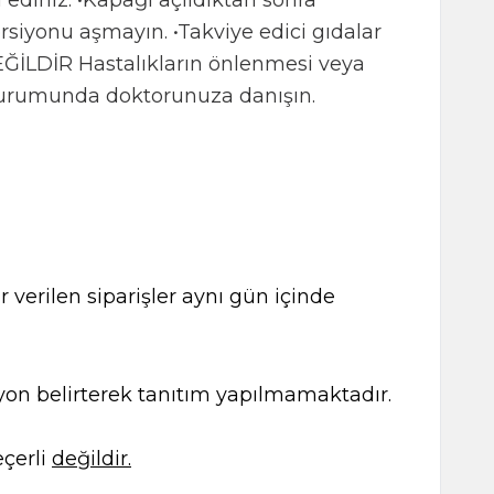
ediniz. •Kapağı açıldıktan sonra
rsiyonu aşmayın. •Takviye edici gıdalar
ĞİLDİR Hastalıkların önlenmesi veya
 durumunda doktorunuza danışın.
 verilen siparişler aynı gün içinde
kasyon belirterek tanıtım yapılmamaktadır.
çerli
değildir.