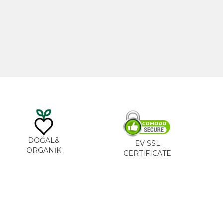
20ml
Hint Yağı 100ml
TL
535,00
TL
DOĞAL&
EV SSL
ORGANİK
CERTIFICATE