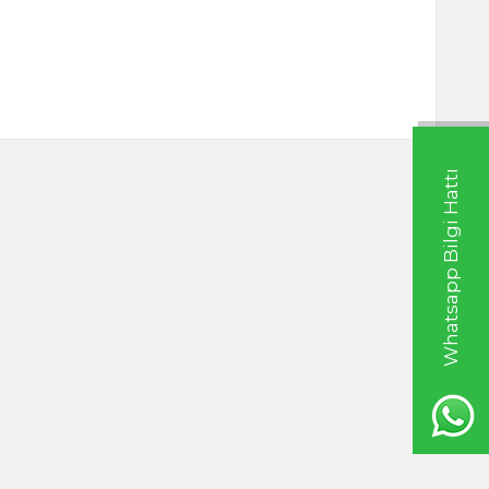
Whatsapp Bilgi Hattı
Nektarı 1000ml
Ginseng Ekstresi - Ginseng Ekstrakt
250ml Kore Ginseng
TL
1.690,00
TL