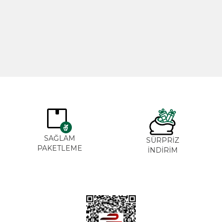
Biberiye Yağı 20ml
Gül Yağı 
365,00
TL
265,00
SAĞLAM
SÜRPRİZ
PAKETLEME
İNDİRİM