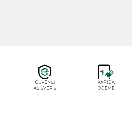
Yeni
Cajun Seasoning 1000g
600,00
TL
GÜVENLİ
KAPIDA
ALIŞVERİŞ
ÖDEME