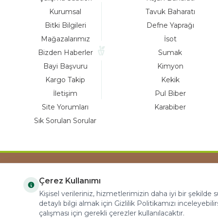
Kurumsal
Tavuk Baharatı
Bitki Bilgileri
Defne Yaprağı
Mağazalarımız
İsot
Bizden Haberler
Sumak
Bayi Başvuru
Kimyon
Kargo Takip
Kekik
İletişim
Pul Biber
Site Yorumları
Karabiber
Sık Sorulan Sorular
Çerez Kullanımı
COPYRIGHT © 2023 arifoglu.com ALL RIGHTS
Kişisel verileriniz, hizmetlerimizin daha iyi bir şekilde
RESERVED
detaylı bilgi almak için Gizlilik Politikamızı inceleyebilir
çalışması için gerekli çerezler kullanılacaktır.