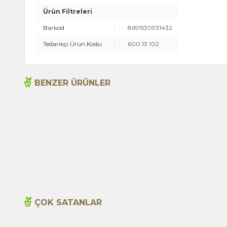
Ürün Filtreleri
Barkod
:
8691530931432
Tedarikçi Ürün Kodu
:
600 13 102
BENZER ÜRÜNLER
Andız Alıç Keçiboynuzu Özü Ekstresi -
Arif
Ekstrakt 250ml
1.290,00
TL
ÇOK SATANLAR