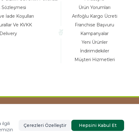
ş Sözleşmesi
Ürün Yorumları
ve İade Koşulları
Arifoğlu Kargo Ücreti
urallar Ve KVKK
Franchise Başvuru
Delivery
Kampanyalar
Yeni Ürünler
İndirimdekiler
Müşteri Hizmetleri
Tasarım ve Reklam Danışmanlığı AJANSTEK
lgili
Çerezleri Özelleştir
Hepsini Kabul Et
emizin