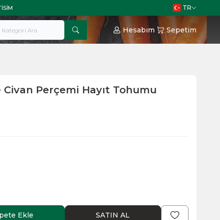
TR
TISIM
Hesabım
Sepetim
e Civan Perçemi Hayıt Tohumu
pete Ekle
SATIN AL