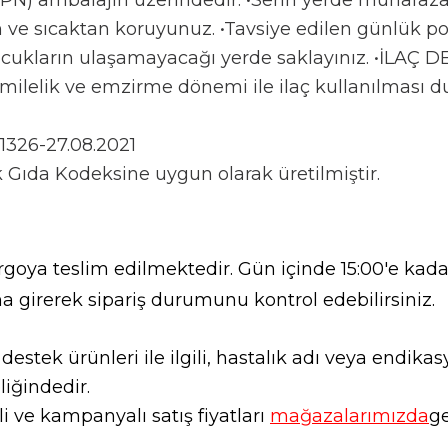
(PN) ambalajın üzerindedir. •Serin yerde muhafaza 
 ve sıcaktan koruyunuz. •Tavsiye edilen günlük po
ukların ulaşamayacağı yerde saklayınız. •İLAÇ DE
amilelik ve emzirme dönemi ile ilaç kullanılması
1326-27.08.2021
Gıda Kodeksine uygun olarak üretilmiştir.
goya teslim edilmektedir. Gün içinde 15:00'e kadar
a girerek sipariş durumunu kontrol edebilirsiniz.
l destek ürünleri ile ilgili, hastalık adı veya endi
liğindedir.
 ve kampanyalı satış fiyatları
mağazalarımızda
ge