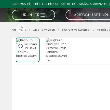
KURUMSAL
BITKI BILGILERI
BITKISEL YAĞ REHBERI
MAĞAZALARIMIZ
BIZD
ÜRÜNLER
ARIFOĞLU SET ÜR
Ana Sayfa
Gıda Takviyeleri
Ekstrakt ve Şuruplar
Arifoğlu
Paylaş
Favoriye Ekle