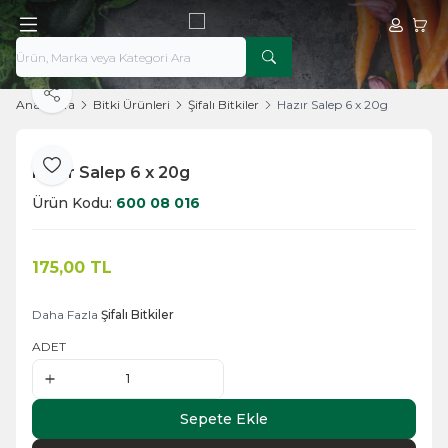
Hesabım
Sepe
Paylaş
Ana Sayfa
Bitki Ürünleri
Şifalı Bitkiler
Hazır Salep 6 x 20g
Hazır Salep 6 x 20g
Favoriye Ekle
Ürün Kodu:
600 08 016
175,00
TL
Sepete Ekle
Daha Fazla
Şifalı Bitkiler
ADET
Sepete Ekle