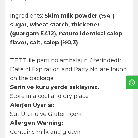
ingredients:
Skim milk powder (%41)
sugar, wheat starch, thickener
(guargam E412), nature identical salep
flavor, salt, salep (%0,3)
W
h
t
s
a
p
p
B
i
l
g
H
a
t
T.E.T.T. ile parti no ambalajın üzerindedir.
Date of Expiration and Party No. are found
on the package.
Serin ve kuru yerde saklayınız.
Store in a cool and dry place.
Alerjen Uyarısı:
Süt Ürünü ve Glüten içerir.
Allergen Warning:
Contains milk and gluten.