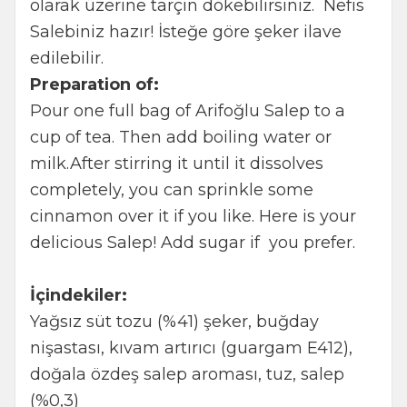
olarak üzerine tarçın dökebilirsiniz. Nefis
Salebiniz hazır! İsteğe göre şeker ilave
edilebilir.
Preparation of:
Pour one full bag of Arifoğlu Salep to a
cup of tea. Then add boiling water or
milk.After stirring it until it dissolves
completely, you can sprinkle some
cinnamon over it if you like. Here is your
delicious Salep! Add sugar if you prefer.
İçindekiler:
Yağsız süt tozu (%41) şeker, buğday
nişastası, kıvam artırıcı (guargam E412),
doğala özdeş salep aroması, tuz, salep
(%0,3)