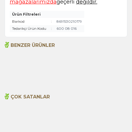
mağazalarımızda
geçerli
değildir.
Ürün Filtreleri
Barkod
:
8691530210179
Tedarikçi Ürün Kodu
:
600 08 016
BENZER ÜRÜNLER
Açlık Otu 50g
Adaçayı 250gr
135,00
TL
199,00
TL
ÇOK SATANLAR
Cajun Seasoning 1000g
Biberiye Yağı 20ml
Yeni
600,00
TL
365,00
TL