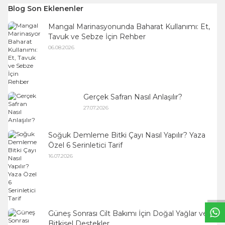
Blog Son Eklenenler
Mangal Marinasyonunda Baharat Kullanımı: Et,
Tavuk ve Sebze İçin Rehber
06.08.2026
Gerçek Safran Nasıl Anlaşılır?
27.07.2026
Soğuk Demleme Bitki Çayı Nasıl Yapılır? Yaza
Özel 6 Serinletici Tarif
16.07.2026
W
h
t
s
a
p
p
B
i
l
g
H
a
t
Güneş Sonrası Cilt Bakımı İçin Doğal Yağlar ve
Bitkisel Destekler