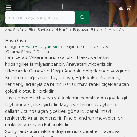
Hesabım
Sepe
Ana Sayfa
Blog Sayfası
H Harfi ile Başlayan Bitkiler
Hava Civa
Hava Civa
Kategori:
H Harfi Başlayan Bitkiler
•
Yayın Tarihi:
24.05.2018
•
Okuma Süresi:
2 Dakika
Latince adı ‘Alkanna tinctora’ olan Havaciva bitkisi
hodangiller familyasındandır. Anavatanı Akdeniz’dir.
Ülkemizde Güney ve Doğu Anadolu bölgelerinde yaygındır.
Kumlu toprağı sever. Tüylü boya, Eğlik kökü, Kızılencik,
Yerineriği adlarıyla da bilinir. Parlak mavi renkli çiçekler açan
çokyıllık otsu bir bitkidir.
Tüylü gövdesi dik veya yatık olabilir. Yapraklar da gövde gibi
tüylüdür ve çok sayıdadır. Mayıs ve Temmuz aylarında
dalların ucunda açan çiçekleri göz alıcı, parlak mavi
renkleriyle kırları şenlendirir. Fındığı andıran meyveleri gri
renkli ve yüzeyleri kabarcıklıdır.
Son yıllarda adını sıklıkla duymamızla beraber Havaciva