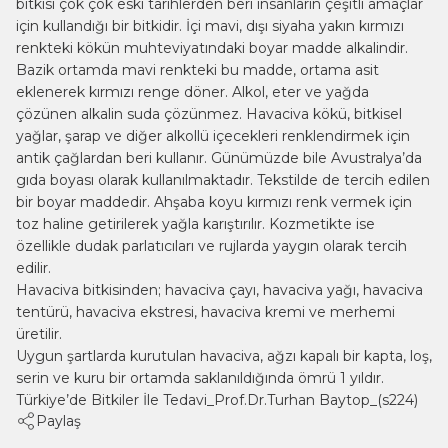
bitkisi çok çok eski tarihlerden beri insanların çeşitli amaçlar
için kullandığı bir bitkidir. İçi mavi, dışı siyaha yakın kırmızı
renkteki kökün muhteviyatındaki boyar madde alkalindir.
Bazik ortamda mavi renkteki bu madde, ortama asit
eklenerek kırmızı renge döner. Alkol, eter ve yağda
çözünen alkalin suda çözünmez. Havaciva kökü, bitkisel
yağlar, şarap ve diğer alkollü içecekleri renklendirmek için
antik çağlardan beri kullanır. Günümüzde bile Avustralya’da
gıda boyası olarak kullanılmaktadır. Tekstilde de tercih edilen
bir boyar maddedir. Ahşaba koyu kırmızı renk vermek için
toz haline getirilerek yağla karıştırılır. Kozmetikte ise
özellikle dudak parlatıcıları ve rujlarda yaygın olarak tercih
edilir.
Havaciva bitkisinden; havaciva çayı, havaciva yağı, havaciva
tentürü, havaciva ekstresi, havaciva kremi ve merhemi
üretilir.
Uygun şartlarda kurutulan havaciva, ağzı kapalı bir kapta, loş,
serin ve kuru bir ortamda saklanıldığında ömrü 1 yıldır.
Türkiye’de Bitkiler İle Tedavi_Prof.Dr.Turhan Baytop_(s224)
Paylaş