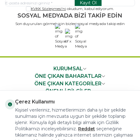
Kayıt Ol
KVKK Sözleşmesi'ni
okudum, kabul ediyorum.
SOSYAL MEDYADA BİZİ TAKİP EDİN
Son duyuruları görmek için bizleri sosyal medyada takip edin
x
KURUMSAL
ÖNE ÇIKAN BAHARATLAR
ÖNE ÇIKAN KATEGORİLER
ÖNEMLİ BİLGİLER
HIZLI ERİŞİM
Çerez Kullanımı
Kişisel verileriniz, hizmetlerimizin daha iyi bir şekilde
sunulması için mevzuata uygun bir şekilde toplanıp
işlenir. Konuyla ilgili detaylı bilgi almak için Gizlilik
Politikamızı inceleyebilirsiniz.
Reddet
seçeneğine
tıklamanız halinde yalnızca internet sitemizin çalışması
COPYRIGHT © 2023 arifoglu.com ALL RIGHTS RESERVED