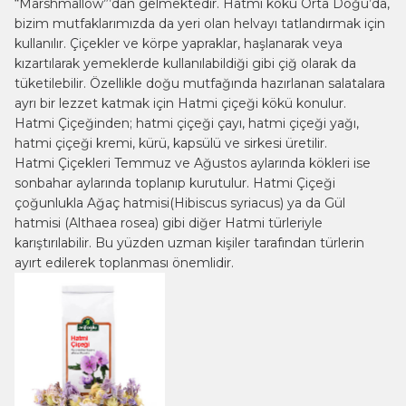
“Marshmallow”’dan gelmektedir. Hatmi kökü Orta Doğu’da,
bizim mutfaklarımızda da yeri olan helvayı tatlandırmak için
kullanılır. Çiçekler ve körpe yapraklar, haşlanarak veya
kızartılarak yemeklerde kullanılabildiği gibi çiğ olarak da
tüketilebilir. Özellikle doğu mutfağında hazırlanan salatalara
ayrı bir lezzet katmak için Hatmi çiçeği kökü konulur.
Hatmi Çiçeğinden; hatmi çiçeği çayı, hatmi çiçeği yağı,
hatmi çiçeği kremi, kürü, kapsülü ve sirkesi üretilir.
Hatmi Çiçekleri Temmuz ve Ağustos aylarında kökleri ise
sonbahar aylarında toplanıp kurutulur. Hatmi Çiçeği
çoğunlukla Ağaç hatmisi(Hibiscus syriacus) ya da Gül
hatmisi (Althaea rosea) gibi diğer Hatmi türleriyle
karıştırılabilir. Bu yüzden uzman kişiler tarafından türlerin
ayırt edilerek toplanması önemlidir.