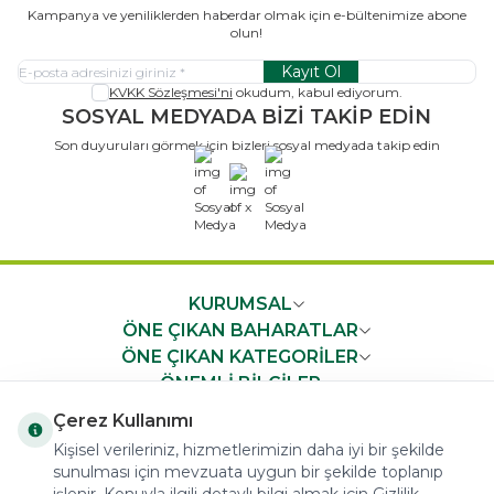
Kampanya ve yeniliklerden haberdar olmak için e-bültenimize abone
olun!
Kayıt Ol
KVKK Sözleşmesi'ni
okudum, kabul ediyorum.
SOSYAL MEDYADA BİZİ TAKİP EDİN
Son duyuruları görmek için bizleri sosyal medyada takip edin
x
KURUMSAL
ÖNE ÇIKAN BAHARATLAR
ÖNE ÇIKAN KATEGORİLER
ÖNEMLİ BİLGİLER
HIZLI ERİŞİM
Çerez Kullanımı
Kişisel verileriniz, hizmetlerimizin daha iyi bir şekilde
sunulması için mevzuata uygun bir şekilde toplanıp