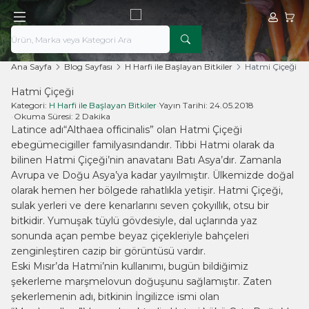
Hesabım
Sepe
Ana Sayfa
Blog Sayfası
H Harfi ile Başlayan Bitkiler
Hatmi Çiçeği
Hatmi Çiçeği
Kategori:
H Harfi ile Başlayan Bitkiler
•
Yayın Tarihi:
24.05.2018
•
Okuma Süresi:
2 Dakika
Latince adı“Althaea officinalis” olan Hatmi Çiçeği
ebegümecigiller familyasındandır. Tıbbi Hatmi olarak da
bilinen Hatmi Çiçeği’nin anavatanı Batı Asya’dır. Zamanla
Avrupa ve Doğu Asya’ya kadar yayılmıştır. Ülkemizde doğal
olarak hemen her bölgede rahatlıkla yetişir. Hatmi Çiçeği,
sulak yerleri ve dere kenarlarını seven çokyıllık, otsu bir
bitkidir. Yumuşak tüylü gövdesiyle, dal uçlarında yaz
sonunda açan pembe beyaz çiçekleriyle bahçeleri
zenginleştiren cazip bir görüntüsü vardır.
Eski Mısır’da Hatmi’nin kullanımı, bugün bildiğimiz
şekerleme marşmelovun doğuşunu sağlamıştır. Zaten
şekerlemenin adı, bitkinin İngilizce ismi olan