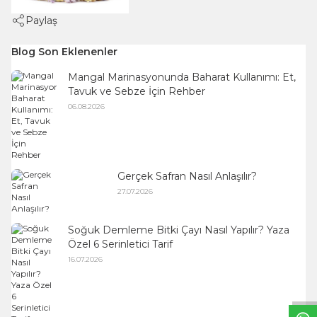
Paylaş
Blog Son Eklenenler
Mangal Marinasyonunda Baharat Kullanımı: Et,
Tavuk ve Sebze İçin Rehber
06.08.2026
Gerçek Safran Nasıl Anlaşılır?
27.07.2026
Soğuk Demleme Bitki Çayı Nasıl Yapılır? Yaza
Özel 6 Serinletici Tarif
W
h
t
s
a
p
p
B
i
l
g
H
a
t
16.07.2026