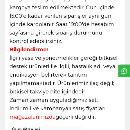
kargoya teslim edilmektedir. Gün içinde
15:00'e kadar verilen siparişler aynı gün
içinde kargolanır. Saat 19:00'de hesabım
sayfasına girerek sipariş durumunu
kontrol edebilirsiniz.
W
h
t
s
a
p
p
B
i
l
g
H
a
t
Bilgilendirme:
İlgili yasa ve yönetmelikler gereği bitkisel
destek ürünleri ile ilgili, hastalık adı veya
endikasyon belirterek tanıtım
yapılmamaktadır. Ürünlerimiz ilaç değil;
bitkisel takviye niteliğindedir.
Zaman zaman uyguladığımız set,
indirimli ve kampanyalı satış fiyatları
mağazalarımızda
geçerli
değildir.
Ürün Filtreleri