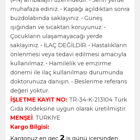
(PN) ambalajın üzerindedir. • Serin yerde
muhafaza ediniz. • Kapağı açıldıktan sonra
buzdolabında saklayınız. • Güneş
ışığından ve sıcaktan koruyunuz. •
Çocukların ulaşamayacağı yerde
saklayınız. • İLAÇ DEĞİLDİR. • Hastalıkların
önlenmesi veya tedavi edilmesi amacıyla
kullanılmaz. • Hamilelik ve emzirme
dönemi ile ilaç kullanılması durumunda
doktorunuza danışın. • Beslenme referans
değeri yoktur.
İŞLETME KAYIT NO:
TR-34-K-213104 Türk
Gıda Kodeksine uygun olarak üretilmiştir.
MENŞEİ
: TÜRKİYE
Kargo Bilgisi:
2
Kargonuz en geç
iş günü içersinden