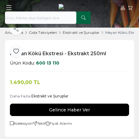
Hesabım
Sepe
Paylaş
Ana Sayfa
Gıda Takviyeleri
Ekstrakt ve Şuruplar
Meyan Kökü Ekstre
Meyan Kökü Ekstresi - Ekstrakt 250ml
Favoriye Ekle
Ürün Kodu:
600 13 110
1.490,00
TL
Daha Fazla
Ekstrakt ve Şuruplar
Gelince Haber Ver
Koleksiyon
Teklif
Fiyat Alarmı