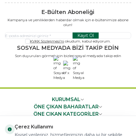
E-Bülten Aboneliği
Kampanya ve yeniliklerden haberdar olmak için e-bültenimize abone
olun!
Kayıt Ol
KVKK Sözleşmesi'ni
okudum, kabul ediyorum.
SOSYAL MEDYADA BİZİ TAKİP EDİN
Son duyuruları görmek için bizleri sosyal medyada takip edin
x
KURUMSAL
ÖNE ÇIKAN BAHARATLAR
ÖNE ÇIKAN KATEGORİLER
ÖNEMLİ BİLGİLER
Çerez Kullanımı
HIZLI ERİŞİM
Kişisel verileriniz, hizmetlerimizin daha iyi bir şekilde