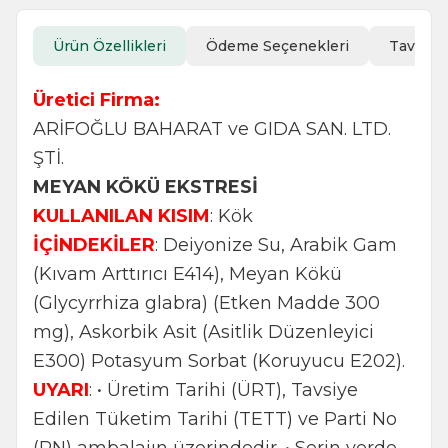
Ürün Özellikleri
Ödeme Seçenekleri
Tavsiye
Üretici Firma:
ARİFOĞLU BAHARAT ve GIDA SAN. LTD.
ŞTİ.
MEYAN KÖKÜ EKSTRESİ
KULLANILAN KISIM
: Kök
İÇİNDEKİLER
: Deiyonize Su, Arabik Gam
(Kıvam Arttırıcı E414), Meyan Kökü
(Glycyrrhiza glabra) (Etken Madde 300
mg), Askorbik Asit (Asitlik Düzenleyici
E300) Potasyum Sorbat (Koruyucu E202).
UYARI
: • Üretim Tarihi (ÜRT), Tavsiye
Edilen Tüketim Tarihi (TETT) ve Parti No