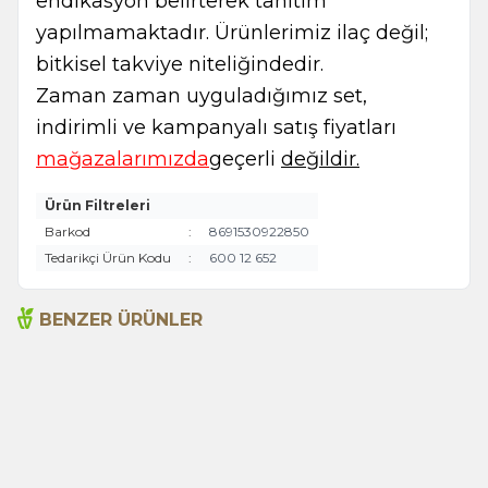
endikasyon belirterek tanıtım
yapılmamaktadır. Ürünlerimiz ilaç değil;
bitkisel takviye niteliğindedir.
Zaman zaman uyguladığımız set,
indirimli ve kampanyalı satış fiyatları
mağazalarımızda
geçerli
değildir.
Ürün Filtreleri
Barkod
:
8691530922850
Tedarikçi Ürün Kodu
:
600 12 652
BENZER ÜRÜNLER
Açlık Otu 50g
Adaçayı 250gr
135,00
TL
199,00
TL