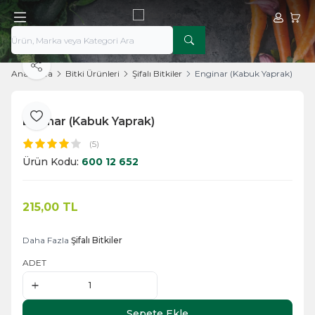
Hesabım
Sepe
Paylaş
Ana Sayfa
Bitki Ürünleri
Şifalı Bitkiler
Enginar (Kabuk Yaprak)
Enginar (Kabuk Yaprak)
Favoriye Ekle
(5)
Ürün Kodu:
600 12 652
215,00
TL
Sepete Ekle
Daha Fazla
Şifalı Bitkiler
ADET
Sepete Ekle