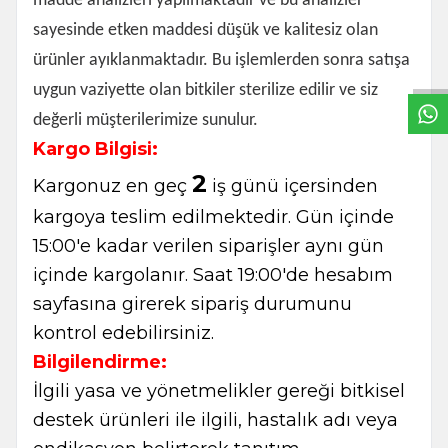
madde analizleri yapılmaktadır ve bu analizler
W
h
t
s
a
p
p
B
i
l
g
H
a
t
sayesinde etken maddesi düşük ve kalitesiz olan
ürünler ayıklanmaktadır. Bu işlemlerden sonra satışa
uygun vaziyette olan bitkiler sterilize edilir ve siz
değerli müşterilerimize sunulur.
Kargo Bilgisi:
2
Kargonuz en geç
iş günü içersinden
kargoya teslim edilmektedir. Gün içinde
15:00'e kadar verilen siparişler aynı gün
içinde kargolanır. Saat 19:00'de hesabım
sayfasına girerek sipariş durumunu
kontrol edebilirsiniz.
Bilgilendirme:
İlgili yasa ve yönetmelikler gereği bitkisel
destek ürünleri ile ilgili, hastalık adı veya