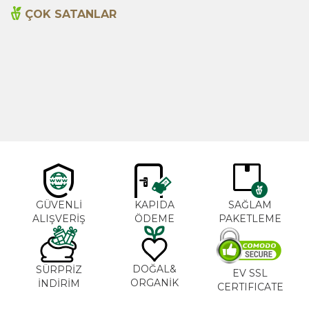
ÇOK SATANLAR
Cajun Seasoning 1000g
Biberiye Yağı 20ml
Yeni
600,00
TL
365,00
TL
GÜVENLİ
KAPIDA
SAĞLAM
ALIŞVERİŞ
ÖDEME
PAKETLEME
DOĞAL&
SÜRPRİZ
EV SSL
ORGANİK
İNDİRİM
CERTIFICATE