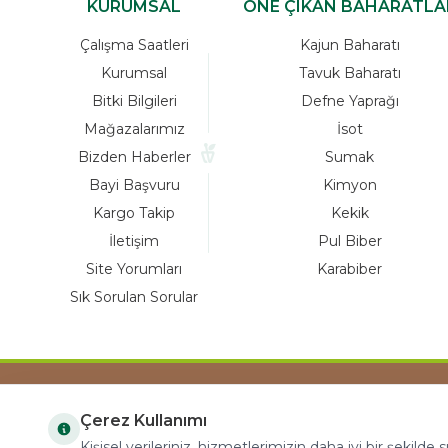
KURUMSAL
ÖNE ÇIKAN BAHARATLA
Çalışma Saatleri
Kajun Baharatı
Kurumsal
Tavuk Baharatı
Bitki Bilgileri
Defne Yaprağı
Mağazalarımız
İsot
Bizden Haberler
Sumak
Bayi Başvuru
Kimyon
Kargo Takip
Kekik
İletişim
Pul Biber
Site Yorumları
Karabiber
Sık Sorulan Sorular
Çerez Kullanımı
COPYRIGHT © 2023 arifoglu.com ALL RIGHTS
Kişisel verileriniz, hizmetlerimizin daha iyi bir şekilde