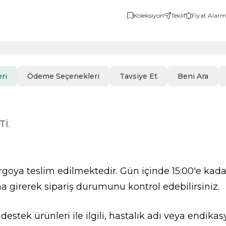
Koleksiyon
Teklif
Fiyat Alarm
ri
Ödeme Seçenekleri
Tavsiye Et
Beni Ara
İ.
goya teslim edilmektedir. Gün içinde 15:00'e kadar
a girerek sipariş durumunu kontrol edebilirsiniz.
l destek ürünleri ile ilgili, hastalık adı veya endi