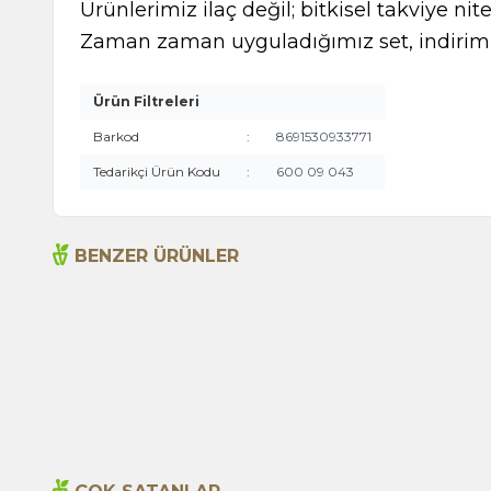
Ürünlerimiz ilaç değil; bitkisel takviye nite
Zaman zaman uyguladığımız set, indirimli
Ürün Filtreleri
Barkod
:
8691530933771
Tedarikçi Ürün Kodu
:
600 09 043
BENZER ÜRÜNLER
Çam Balı 250g
599,00
TL