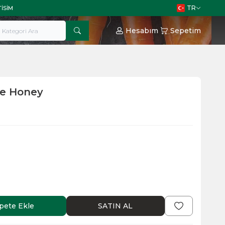
TR
TISIM
Hesabım
Sepetim
ne Honey
pete Ekle
SATIN AL