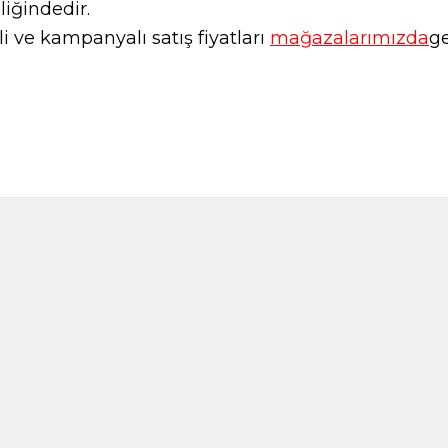
liğindedir.
 ve kampanyalı satış fiyatları
mağazalarımızda
ge
Çam Balı 630g
Sedir Balı
1.250,00
TL
650,00