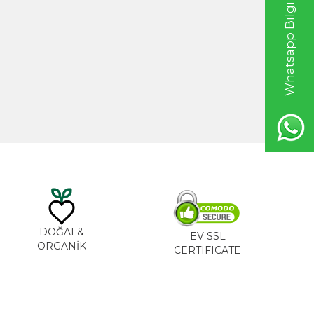
Whatsapp Bilgi Hattı
20ml
Hint Yağı 100ml
TL
535,00
TL
DOĞAL&
EV SSL
ORGANİK
CERTIFICATE