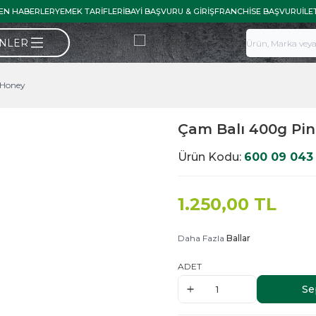
EN HABERLER
YEMEK TARIFLERI
BAYI BAŞVURU & GIRIŞ
FRANCHISE BAŞVURU
İLE
ÜNLER
 Honey
Çam Balı 400g Pi
Ürün Kodu:
600 09 043
1.250,00
TL
Daha Fazla
Ballar
ADET
Se