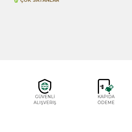
ÇOK SATANLAR
Yeni
Cajun Seasoning 1000g
600,00
TL
GÜVENLİ
KAPIDA
ALIŞVERİŞ
ÖDEME