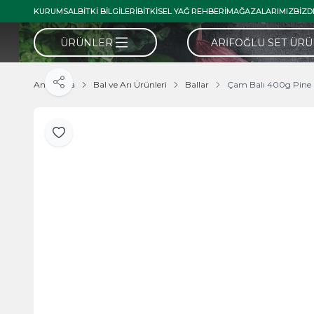
KURUMSAL
BITKI BILGILERI
BITKISEL YAĞ REHBERI
MAĞAZALARIMIZ
BIZD
ÜRÜNLER
ARIFOĞLU SET ÜR
Ana Sayfa
Bal ve Arı Ürünleri
Ballar
Çam Balı 400g Pine
Paylaş
Favoriye Ekle