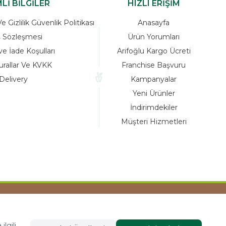
Lİ BİLGİLER
HIZLI ERİŞİM
 Gizlilik Güvenlik Politikası
Anasayfa
ş Sözleşmesi
Ürün Yorumları
ve İade Koşulları
Arifoğlu Kargo Ücreti
urallar Ve KVKK
Franchise Başvuru
Delivery
Kampanyalar
Yeni Ürünler
İndirimdekiler
Müşteri Hizmetleri
Tasarım ve Reklam Danışmanlığı AJANSTEK
lgili