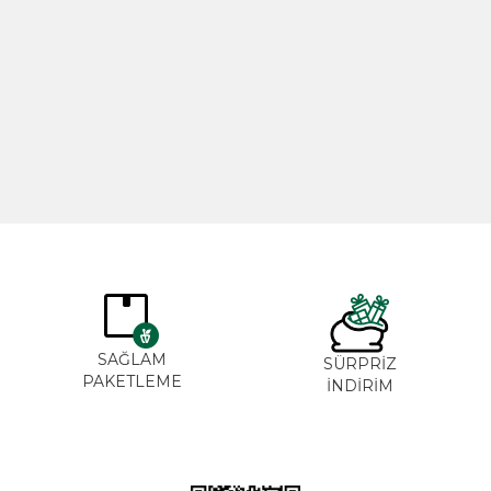
Biberiye Yağı 20ml
Gül Yağı 
365,00
TL
265,00
SAĞLAM
SÜRPRİZ
PAKETLEME
İNDİRİM