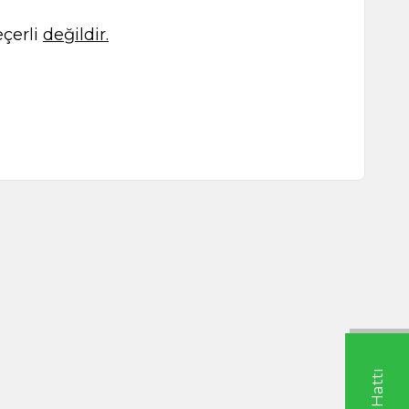
çerli
değildir.
 450g
Süzme Çiçek Balı 650g
TL
1.125,00
TL