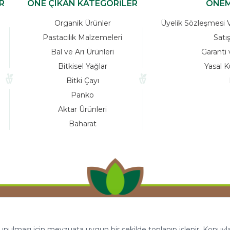
R
ÖNE ÇIKAN KATEGORİLER
ÖNEM
Organik Ürünler
Üyelik Sözleşmesi Ve
Pastacılık Malzemeleri
Satı
Bal ve Arı Ürünleri
Garanti 
Bitkisel Yağlar
Yasal K
Bitki Çayı
Panko
Aktar Ürünleri
Baharat
 sunulması için mevzuata uygun bir şekilde toplanıp işlenir. Konuyla i