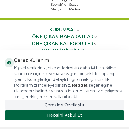
x
KURUMSAL
ÖNE ÇIKAN BAHARATLAR
ÖNE ÇIKAN KATEGORİLER
ÖNEMLİ BİLGİLER
HIZLI ERİŞİM
Çerez Kullanımı
Kişisel verileriniz, hizmetlerimizin daha iyi bir şekilde
sunulması için mevzuata uygun bir şekilde toplanıp
işlenir. Konuyla ilgili detaylı bilgi almak için Gizlilik
Politikamızı inceleyebilirsiniz.
Reddet
seçeneğine
tıklamanız halinde yalnızca internet sitemizin çalışması
COPYRIGHT © 2023 arifoglu.com ALL RIGHTS RESERVED
için gerekli çerezler kullanılacaktır.
Çerezleri Özelleştir
Tasarım ve Reklam Danışmanlığı AJANSTEK
Hepsini Kabul Et