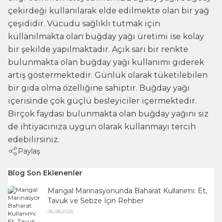
Günlük olarak tüketilebilen bir gıda olma özelliğine
çekirdeği kullanılarak elde edilmekte olan bir yağ
sahiptir. Buğday yağı içerisinde çok güçlü besleyiciler
çeşididir. Vücudu sağlıklı tutmak için
içermektedir. Birçok faydası bulunmakta olan buğday
yağını siz de ihtiyacınıza uygun olarak kullanmayı
kullanılmakta olan buğday yağı üretimi ise kolay
tercih edebilirsiniz.
bir şekilde yapılmaktadır. Açık sarı bir renkte
bulunmakta olan buğday yağı kullanımı giderek
artış göstermektedir. Günlük olarak tüketilebilen
bir gıda olma özelliğine sahiptir. Buğday yağı
içerisinde çok güçlü besleyiciler içermektedir.
Birçok faydası bulunmakta olan buğday yağını siz
de ihtiyacınıza uygun olarak kullanmayı tercih
edebilirsiniz.
Paylaş
Blog Son Eklenenler
Mangal Marinasyonunda Baharat Kullanımı: Et,
Tavuk ve Sebze İçin Rehber
06.08.2026