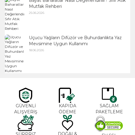
Bayat Baharatlar Nasıl Değerlendirilir? Sıfır Atık
Mutfak Rehberi
25.06.2026
Uçucu Yağların Difüzör ve Buhurdanlıkta Yaz
Mevsimine Uygun Kullanımı
18.06.2026
GÜVENLİ
KAPIDA
SAĞLAM
ALIŞVERİŞ
ÖDEME
PAKETLEME
DOĞAL&
SÜRPRİZ