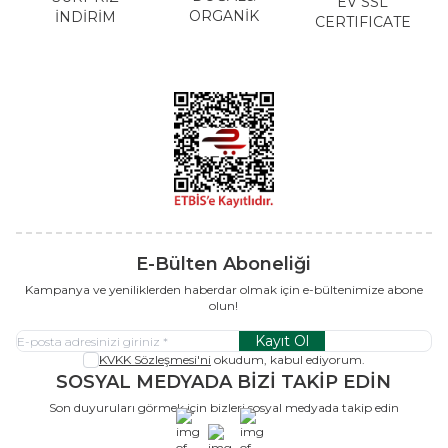
EV SSL
ORGANİK
İNDİRİM
CERTIFICATE
E-Bülten Aboneliği
Kampanya ve yeniliklerden haberdar olmak için e-bültenimize abone
olun!
Kayıt Ol
KVKK Sözleşmesi'ni
okudum, kabul ediyorum.
SOSYAL MEDYADA BİZİ TAKİP EDİN
Son duyuruları görmek için bizleri sosyal medyada takip edin