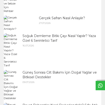
Gerçek Safran Nasıl Anlaşılır?
27.07.2026
Soğuk Demleme Bitki Çayı Nasıl Yapılır? Yaza
Özel 6 Serinletici Tarif
16.07.2026
W
h
t
s
a
p
p
B
i
l
g
H
a
t
Güneş Sonrası Cilt Bakımı İçin Doğal Yağlar ve
Bitkisel Destekler
09.07.2026