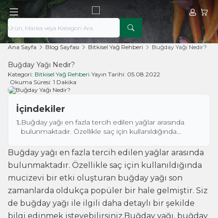
Hesabım
Sepe
Ana Sayfa
Blog Sayfası
Bitkisel Yağ Rehberi
Buğday Yağı Nedir?
Buğday Yağı Nedir?
Kategori:
Bitkisel Yağ Rehberi
•
Yayın Tarihi:
05.08.2022
•
Okuma Süresi:
1 Dakika
İçindekiler
Buğday yağı en fazla tercih edilen yağlar arasında
1.
bulunmaktadır. Özellikle saç için kullanıldığında
mucizevi bir etki oluşturan buğday yağı son
zamanlarda oldukça popüler bir hale gelmiştir. Siz de
Buğday yağı en fazla tercih edilen yağlar arasında
buğday yağı ile ilgili daha detaylı bir şekilde bilgi
bulunmaktadır. Özellikle saç için kullanıldığında
edinmek isteyebilirsiniz.Buğday yağı, buğday
mucizevi bir etki oluşturan buğday yağı son
çekirdeği kullanılarak elde edilmekte olan bir yağ
çeşididir. Vücudu sağlıklı tutmak için kullanılmakta
zamanlarda oldukça popüler bir hale gelmiştir. Siz
olan buğday yağı üretimi ise kolay bir şekilde
de buğday yağı ile ilgili daha detaylı bir şekilde
yapılmaktadır. Açık sarı bir renkte bulunmakta olan
buğday yağı kullanımı giderek artış göstermektedir.
bilgi edinmek isteyebilirsiniz.Buğday yağı, buğday