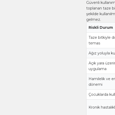
Güvenli kullanım
toplanan taze bit
şekilde kullanıl
gelmez.
Riskli Durum
Taze bitkiyle 
temas
Ağız yoluyla k
Açık yara üzer
uygulama
Hamilelik ve 
dönemi
Çocuklarda kul
Kronik hastalık