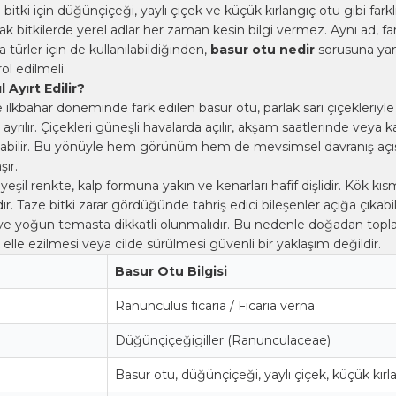
bitki için düğünçiçeği, yaylı çiçek ve küçük kırlangıç otu gibi farklı
ncak bitkilerde yerel adlar her zaman kesin bilgi vermez. Aynı ad, far
 türler için de kullanılabildiğinden,
basur otu nedir
sorusuna yan
ol edilmeli.
 Ayırt Edilir?
 ilkbahar döneminde fark edilen basur otu, parlak sarı çiçekleriyle 
yrılır. Çiçekleri güneşli havalarda açılır, akşam saatlerinde veya k
abilir. Bu yönüyle hem görünüm hem de mevsimsel davranış açıs
şır.
 yeşil renkte, kalp formuna yakın ve kenarları hafif dişlidir. Kök kısm
r. Taze bitki zarar gördüğünde tahriş edici bileşenler açığa çıkab
 ve yoğun temasta dikkatli olunmalıdır. Bu nedenle doğadan topl
 elle ezilmesi veya cilde sürülmesi güvenli bir yaklaşım değildir.
Basur Otu Bilgisi
Ranunculus ficaria / Ficaria verna
Düğünçiçeğigiller (Ranunculaceae)
Basur otu, düğünçiçeği, yaylı çiçek, küçük kırl