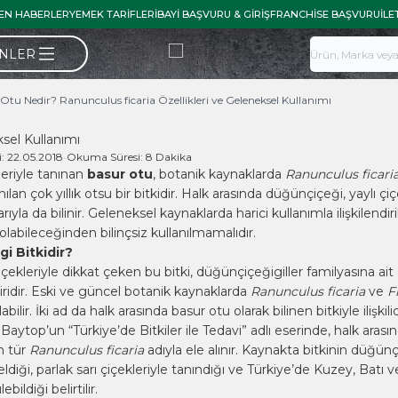
EN HABERLER
YEMEK TARIFLERI
BAYI BAŞVURU & GIRIŞ
FRANCHISE BAŞVURU
İLE
ÜNLER
Otu Nedir? Ranunculus ficaria Özellikleri ve Geleneksel Kullanımı
ksel Kullanımı
i:
22.05.2018
•
Okuma Süresi:
8 Dakika
leriyle tanınan
basur otu
, botanik kaynaklarda
Ranunculus ficari
nılan çok yıllık otsu bir bitkidir. Halk arasında düğünçiçeği, yaylı ç
arıyla da bilinir. Geleneksel kaynaklarda harici kullanımla ilişkilendir
i olabileceğinden bilinçsiz kullanılmamalıdır.
i Bitkidir?
içekleriyle dikkat çeken bu bitki, düğünçiçeğigiller familyasına ait ç
iridir. Eski ve güncel botanik kaynaklarda
Ranunculus ficaria
ve
F
labilir. İki ad da halk arasında basur otu olarak bilinen bitkiyle ilişkilid
 Baytop’un “
Türkiye’de Bitkiler ile Tedavi
” adlı eserinde, halk arası
en tür
Ranunculus ficaria
adıyla ele alınır. Kaynakta bitkinin düğünç
ldiği, parlak sarı çiçekleriyle tanındığı ve Türkiye’de Kuzey, Batı
ildiği belirtilir.