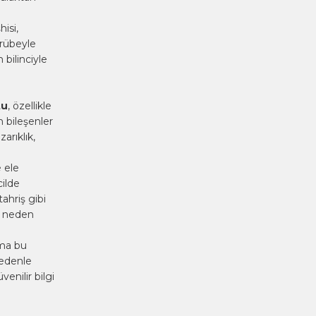
isi,
crübeyle
 bilinciyle
tu
, özellikle
n bileşenler
arıklık,
e ele
ilde
ahriş gibi
a neden
ama bu
nedenle
enilir bilgi