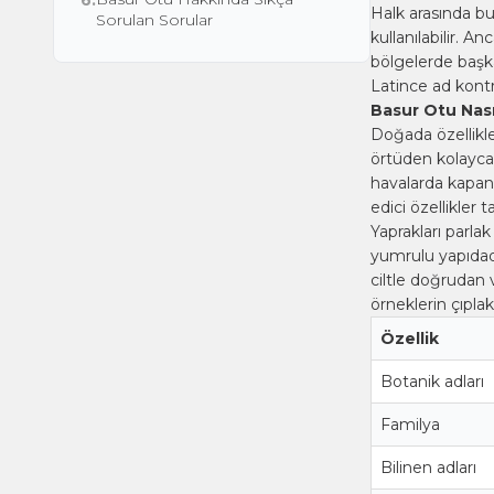
6.
Halk arasında bu 
Sorulan Sorular
kullanılabilir. A
bölgelerde başka
Latince ad kontr
Basur Otu Nasıl
Doğada özellikle
örtüden kolayca a
havalarda kapan
edici özellikler ta
Yaprakları parlak
yumrulu yapıdadı
ciltle doğrudan
örneklerin çıplak
Özellik
Botanik adları
Familya
Bilinen adları