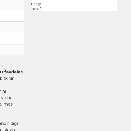
ım
u faydaları
bitkinin
ını
i ve her
bilmesi,
i
ndirildiği
kulaktan