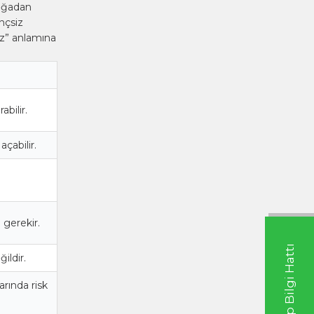
Doğadan
inçsiz
iz” anlamına
abilir.
çabilir.
 gerekir.
Whatsapp Bilgi Hattı
ildir.
arında risk