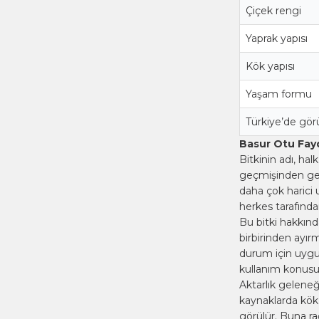
Çiçek rengi
Yaprak yapısı
Kök yapısı
Yaşam formu
Türkiye’de gör
Basur Otu Fayd
Bitkinin adı, hal
geçmişinden gel
daha çok harici 
herkes tarafınd
Bu bitki hakkınd
birbirinden ayırm
durum için uygun
kullanım konusun
Aktarlık geleneğ
kaynaklarda kök 
görülür. Buna r