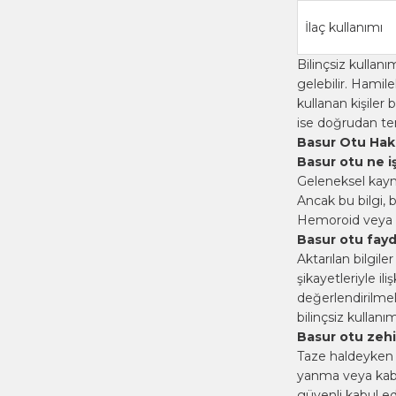
İlaç kullanımı
Bilinçsiz kulla
gelebilir. Hamile
kullanan kişiler 
ise doğrudan tem
Basur Otu Hakk
Basur otu ne i
Geleneksel kay
Ancak bu bilgi, 
Hemoroid veya b
Basur otu fayd
Aktarılan bilgil
şikayetleriyle ili
değerlendirilmeli
bilinçsiz kullan
Basur otu zehir
Taze haldeyke
yanma veya kabar
güvenli kabul e