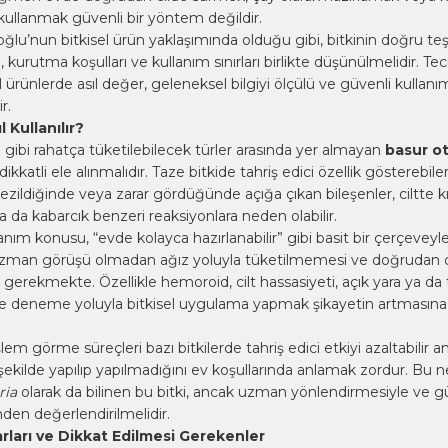
 kullanmak güvenli bir yöntem değildir.
ğlu’nun bitkisel ürün yaklaşımında olduğu gibi, bitkinin doğru teşh
kurutma koşulları ve kullanım sınırları birlikte düşünülmelidir. Te
sel ürünlerde asıl değer, geleneksel bilgiyi ölçülü ve güvenli kullanım
r.
 Kullanılır?
ı
gibi rahatça tüketilebilecek türler arasında yer almayan
basur o
kkatli ele alınmalıdır. Taze bitkide tahriş edici özellik gösterebile
i ezildiğinde veya zarar gördüğünde açığa çıkan bileşenler, ciltte kız
a da kabarcık benzeri reaksiyonlara neden olabilir.
nım konusu, “evde kolayca hazırlanabilir” gibi basit bir çerçeveyl
Uzman görüşü olmadan ağız yoluyla tüketilmemesi ve doğrudan c
rekmekte. Özellikle hemoroid, cilt hassasiyeti, açık yara ya da t
e deneme yoluyla bitkisel uygulama yapmak şikayetin artmasın
em görme süreçleri bazı bitkilerde tahriş edici etkiyi azaltabilir 
şekilde yapılıp yapılmadığını ev koşullarında anlamak zordur. Bu 
ria
olarak da bilinen bu bitki, ancak uzman yönlendirmesiyle ve güv
nden değerlendirilmelidir.
rları ve Dikkat Edilmesi Gerekenler