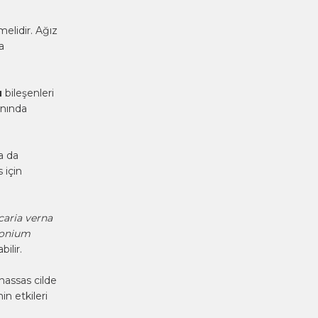
elidir. Ağız
a
u
bileşenleri
anında
a da
 için
caria verna
donium
bilir.
 hassas cilde
n etkileri