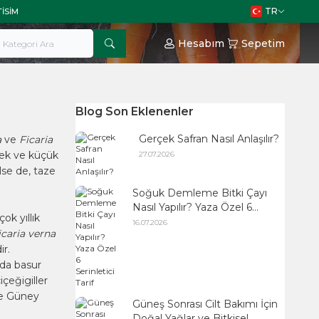
TR
TISIM
Hesabım
Sepetim
Blog Son Eklenenler
Gerçek Safran Nasıl Anlaşılır?
a
ve
Ficaria
içek ve küçük
27.07.2026
ilse de, taze
Soğuk Demleme Bitki Çayı
Nasıl Yapılır? Yaza Özel 6
ok yıllık
Serinletici Tarif
16.07.2026
icaria verna
ir.
nda basur
içeğigiller
 ve Güney
Güneş Sonrası Cilt Bakımı İçin
Doğal Yağlar ve Bitkisel