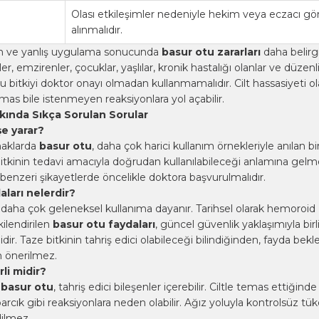
Olası etkileşimler nedeniyle hekim veya eczacı gö
alınmalıdır.
nım ve yanlış uygulama sonucunda
basur otu zararları
daha belirg
ler, emzirenler, çocuklar, yaşlılar, kronik hastalığı olanlar ve düzenli
bu bitkiyi doktor onayı olmadan kullanmamalıdır. Cilt hassasiyeti ol
as bile istenmeyen reaksiyonlara yol açabilir.
ında Sıkça Sorulan Sorular
şe yarar?
naklarda
basur otu
, daha çok harici kullanım örnekleriyle anılan bir 
bitkinin tedavi amacıyla doğrudan kullanılabileceği anlamına gelm
enzeri şikayetlerde öncelikle doktora başvurulmalıdır.
aları nelerdir?
er daha çok geleneksel kullanıma dayanır. Tarihsel olarak hemoroid
şkilendirilen
basur otu faydaları
, güncel güvenlik yaklaşımıyla birl
dir. Taze bitkinin tahriş edici olabileceği bilindiğinden, fayda bekle
ım önerilmez.
li midir?
n
basur otu
, tahriş edici bileşenler içerebilir. Ciltle temas ettiğinde 
cık gibi reaksiyonlara neden olabilir. Ağız yoluyla kontrolsüz tü
dilmez.