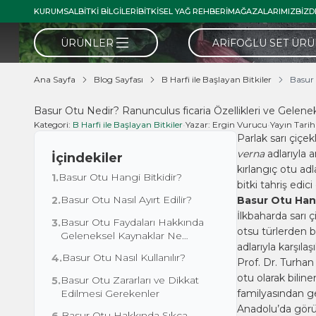
KURUMSAL
BITKI BILGILERI
BITKISEL YAĞ REHBERI
MAĞAZALARIMIZ
BIZD
ÜRÜNLER
ARIFOĞLU SET ÜR
Ana Sayfa
Blog Sayfası
B Harfi ile Başlayan Bitkiler
Basur 
Basur Otu Nedir? Ranunculus ficaria Özellikleri ve Gelene
Kategori:
B Harfi ile Başlayan Bitkiler
•
Yazar:
Ergin Vurucu
•
Yayın Tarih
Parlak sarı çiçek
verna
adlarıyla a
İçindekiler
kırlangıç otu adl
Basur Otu Hangi Bitkidir?
1.
bitki tahriş edic
Basur Otu Nasıl Ayırt Edilir?
2.
Basur Otu Hang
İlkbaharda sarı ç
Basur Otu Faydaları Hakkında
3.
otsu türlerden b
Geleneksel Kaynaklar Ne
adlarıyla karşılaşı
Söyler?
Basur Otu Nasıl Kullanılır?
4.
Prof. Dr. Turhan
otu olarak bilin
Basur Otu Zararları ve Dikkat
5.
Edilmesi Gerekenler
familyasından ge
Anadolu’da görüleb
Basur Otu Hakkında Sıkça