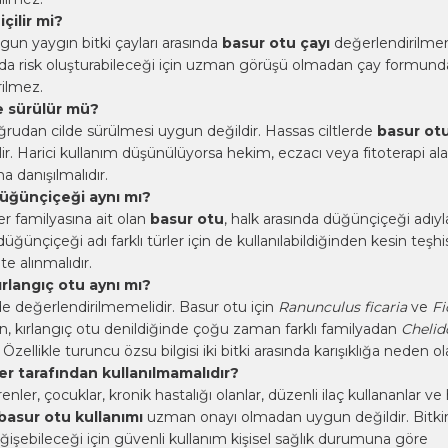
çilir mi?
un yaygın bitki çayları arasında
basur otu çayı
değerlendirilmem
mda risk oluşturabileceği için uzman görüşü olmadan çay formund
rilmez.
e sürülür mü?
ğrudan cilde sürülmesi uygun değildir. Hassas ciltlerde
basur ot
ilir. Harici kullanım düşünülüyorsa hekim, eczacı veya fitoterapi al
a danışılmalıdır.
düğünçiçeği aynı mı?
r familyasına ait olan
basur otu
, halk arasında düğünçiçeği adıyl
 düğünçiçeği adı farklı türler için de kullanılabildiğinden kesin teşhis
e alınmalıdır.
ırlangıç otu aynı mı?
lde değerlendirilmemelidir. Basur otu için
Ranunculus ficaria
ve
Fi
rken, kırlangıç otu denildiğinde çoğu zaman farklı familyadan
Cheli
 Özellikle turuncu özsu bilgisi iki bitki arasında karışıklığa neden ola
er tarafından kullanılmamalıdır?
nler, çocuklar, kronik hastalığı olanlar, düzenli ilaç kullananlar ve
basur otu kullanımı
uzman onayı olmadan uygun değildir. Bitkini
eğişebileceği için güvenli kullanım kişisel sağlık durumuna göre