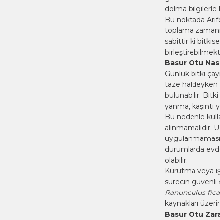
dolma bilgilerle
Bu noktada Arifo
toplama zamanı, 
sabittir ki bitki
birleştirebilmekti
Basur Otu Nasıl
Günlük
bitki çay
taze haldeyken di
bulunabilir. Bitk
yanma, kaşıntı y
Bu nedenle kulla
alınmamalıdır. 
uygulanmaması ge
durumlarda evd
olabilir.
Kurutma veya işl
sürecin güvenli 
Ranunculus fica
kaynakları üzeri
Basur Otu Zara