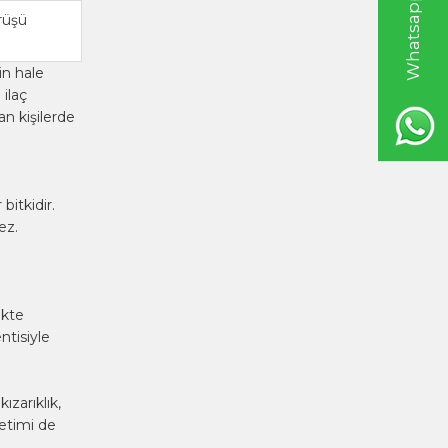
rüşü
in hale
 ilaç
an kişilerde
bitkidir.
ez.
ikte
ntisiyle
kızarıklık,
ketimi de