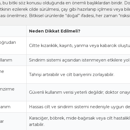
, bu bitki söz konusu olduğunda en önemli başlıklardan biridir. 
kinin ezilerek cilde sürülmesi, çay gibi hazırlanıp içilmesi veya bil
ması önerilmez. Bitkisel ürünlerde “doğal” ifadesi, her zaman “risks
Neden Dikkat Edilmeli?
doğrudan
Ciltte kızarıklık, kaşıntı, yanma veya kabarcık oluştur
ullanım
Sindirim sistemi açısından istenmeyen etkilere yol a
ine
Tahrişi artırabilir ve cilt bariyerini zorlayabilir.
emzirme
Güvenli kullanım verisi yeterli değildir; doktor onayı
lanım
Hassas cilt ve sindirim sistemi nedeniyle uygun değ
Karaciğer, böbrek, mide-bağırsak veya cilt hastalıkl
lar
artabilir.