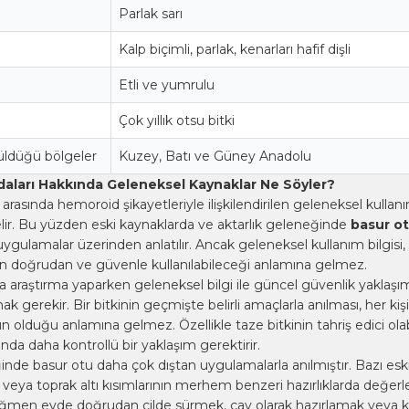
Parlak sarı
Kalp biçimli, parlak, kenarları hafif dişli
Etli ve yumrulu
Çok yıllık otsu bitki
üldüğü bölgeler
Kuzey, Batı ve Güney Anadolu
aları Hakkında Geleneksel Kaynaklar Ne Söyler?
k arasında hemoroid şikayetleriyle ilişkilendirilen geleneksel kullan
ir. Bu yüzden eski kaynaklarda ve aktarlık geleneğinde
basur ot
uygulamalar üzerinden anlatılır. Ancak geleneksel kullanım bilgisi, 
an doğrudan ve güvenle kullanılabileceği anlamına gelmez.
a araştırma yaparken geleneksel bilgi ile güncel güvenlik yaklaşım
ak gerekir. Bir bitkinin geçmişte belirli amaçlarla anılması, her kiş
 olduğu anlamına gelmez. Özellikle taze bitkinin tahriş edici ola
da daha kontrollü bir yaklaşım gerektirir.
inde basur otu daha çok dıştan uygulamalarla anılmıştır. Bazı esk
veya toprak altı kısımlarının merhem benzeri hazırlıklarda değerle
ağmen evde doğrudan cilde sürmek, çay olarak hazırlamak veya 