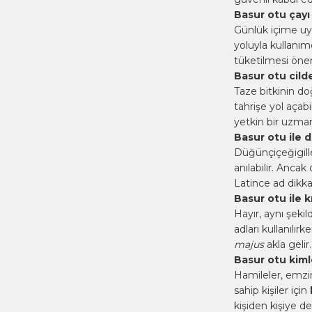
Basur otu çayı i
Günlük içime uyg
yoluyla kullanı
tüketilmesi öne
Basur otu cild
Taze bitkinin do
tahrişe yol açab
yetkin bir uzman
Basur otu ile 
Düğünçiçeğigille
anılabilir. Ancak
Latince ad dikkat
Basur otu ile k
Hayır, aynı şeki
adları kullanılı
majus
akla gelir.
Basur otu kiml
Hamileler, emzire
sahip kişiler için
kişiden kişiye d