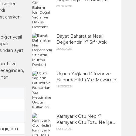
 isimler
Destekler
09.07.2026
klı
ıt ararken
Bayat Baharatlar Nasıl
diğer yeşil
Değerlendirilir? Sıfır Atık
apalı
Mutfak Rehberi
25.06.2026
ından ayırt
ı etli ve
ileceğinden,
Uçucu Yağların Difüzör ve
anan
Buhurdanlıkta Yaz Mevsimine
Uygun Kullanımı
18.06.2026
Karnıyarık Otu Nedir?
Karnıyarık Otu Tozu Ne İşe
Yarar?
angıç otu
05.06.2026