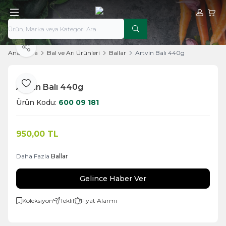
Hesabım
Sepe
Paylaş
Ana Sayfa
Bal ve Arı Ürünleri
Ballar
Artvin Balı 440g
Artvin Balı 440g
Favoriye Ekle
Ürün Kodu:
600 09 181
950,00
TL
Daha Fazla
Ballar
Gelince Haber Ver
Koleksiyon
Teklif
Fiyat Alarmı