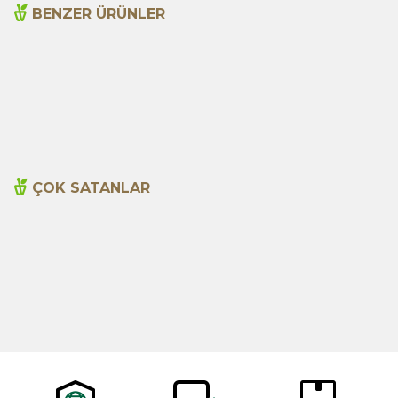
BENZER ÜRÜNLER
Çam Balı 250g
Çam Balı 400g Pine
Honey
599,00
TL
1.250,00
TL
ÇOK SATANLAR
Cajun Seasoning 1000g
Biberiye Yağı 20ml
Yeni
600,00
TL
365,00
TL