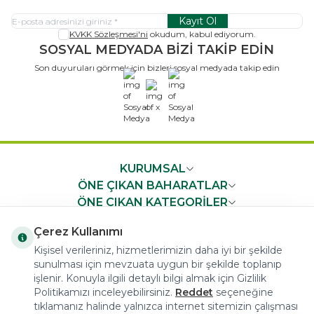
Kayıt Ol
KVKK Sözleşmesi'ni
okudum, kabul ediyorum.
SOSYAL MEDYADA BİZİ TAKİP EDİN
Son duyuruları görmek için bizleri sosyal medyada takip edin
x
KURUMSAL
ÖNE ÇIKAN BAHARATLAR
ÖNE ÇIKAN KATEGORİLER
ÖNEMLİ BİLGİLER
Çerez Kullanımı
HIZLI ERİŞİM
Kişisel verileriniz, hizmetlerimizin daha iyi bir şekilde
sunulması için mevzuata uygun bir şekilde toplanıp
işlenir. Konuyla ilgili detaylı bilgi almak için Gizlilik
Politikamızı inceleyebilirsiniz.
Reddet
seçeneğine
tıklamanız halinde yalnızca internet sitemizin çalışması