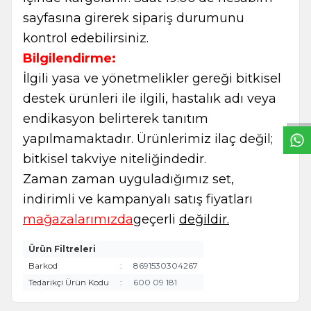
sayfasına girerek sipariş durumunu
kontrol edebilirsiniz.
Bilgilendirme:
W
h
t
s
a
p
p
B
i
l
g
H
a
t
İlgili yasa ve yönetmelikler gereği bitkisel
destek ürünleri ile ilgili, hastalık adı veya
endikasyon belirterek tanıtım
yapılmamaktadır. Ürünlerimiz ilaç değil;
bitkisel takviye niteliğindedir.
Zaman zaman uyguladığımız set,
indirimli ve kampanyalı satış fiyatları
mağazalarımızda
geçerli
değildir.
Ürün Filtreleri
Barkod
:
8691530304267
Tedarikçi Ürün Kodu
:
600 09 181