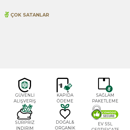
ÇOK SATANLAR
Cajun Seasoning 1000g
Biberiye Yağı 20ml
Yeni
600,00
TL
365,00
TL
GÜVENLİ
KAPIDA
SAĞLAM
ALIŞVERİŞ
ÖDEME
PAKETLEME
DOĞAL&
SÜRPRİZ
EV SSL
ORGANİK
İNDİRİM
CERTIFICATE