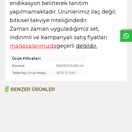
endikasyon belirterek tanıtım
W
h
t
s
a
p
p
B
i
l
g
H
a
t
yapılmamaktadır. Ürünlerimiz ilaç değil;
bitkisel takviye niteliğindedir.
Zaman zaman uyguladığımız set,
indirimli ve kampanyalı satış fiyatları
mağazalarımızda
geçerli
değildir.
Ürün Filtreleri
Barkod
:
8691530928944
Tedarikçi Ürün Kodu
:
600 11 049
BENZER ÜRÜNLER
Adaçayı 20li Süzen Poşet
Biberiye Süzen Poşet 20li
99,00
TL
170,00
TL