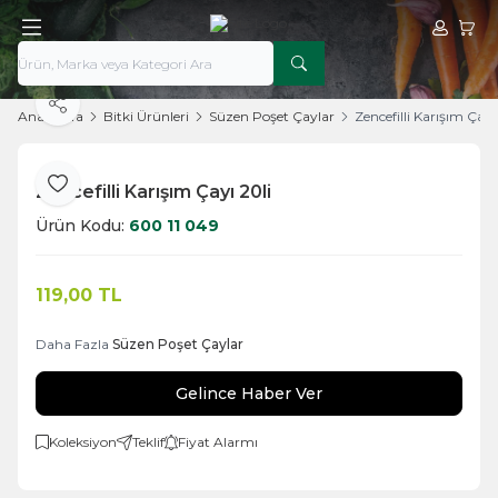
Hesabım
Sepe
Paylaş
Ana Sayfa
Bitki Ürünleri
Süzen Poşet Çaylar
Zencefilli Karışım Çayı
Zencefilli Karışım Çayı 20li
Favoriye Ekle
Ürün Kodu:
600 11 049
119,00
TL
Daha Fazla
Süzen Poşet Çaylar
Gelince Haber Ver
Koleksiyon
Teklif
Fiyat Alarmı