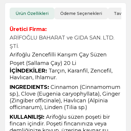
Ürün Özellikleri
Ödeme Seçenekleri
Tavsiye
Üretici Firma:
ARİFOĞLU BAHARAT ve GIDA SAN. LTD.
ŞTİ.
Arifoğlu Zencefilli Karışım Çay Süzen
Poşet (Sallama Çay) 20 Li
İÇİNDEKİLER:
Tarçın, Karanfil, Zencefil,
Havlıcan, Ihlamur.
INGREDIENTS:
Cinnamon (Cinnamomum
sp.), Clove (Eugenia caryophyllata), Ginger
(Zingiber officinale), Havlıcan (Alpinia
officinarum), Linden (Tilia sp.)
KULLANILIŞI:
Arifoğlu süzen poşeti bir
fincan içindir. Poşeti fincanınıza veya
demliğinize koyup, üzerine kaynar su