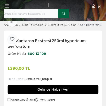
Hesabım
Sepe
Paylaş
Ana Sayfa
Gıda Takviyeleri
Ekstrakt ve Şuruplar
Sarı Kantaron Eks
Sarı Kantaron Ekstresi 250ml hypericum
Favoriye Ekle
perforatum
Ürün Kodu:
600 13 109
1.290,00
TL
Daha Fazla
Ekstrakt ve Şuruplar
Gelince Haber Ver
Koleksiyon
Teklif
Fiyat Alarmı