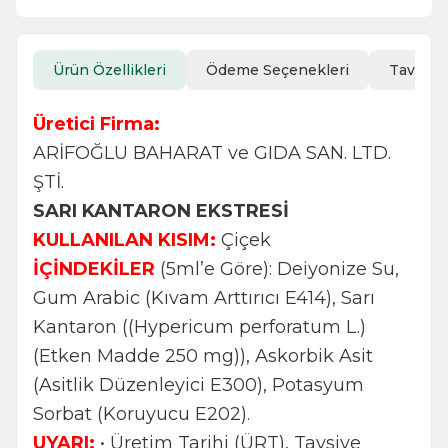
Ürün Özellikleri
Ödeme Seçenekleri
Tavsiye
Üretici Firma:
ARİFOĞLU BAHARAT ve GIDA SAN. LTD.
ŞTİ.
SARI KANTARON EKSTRESİ
KULLANILAN KISIM:
Çiçek
İÇİNDEKİLER
(5ml’e Göre): Deiyonize Su,
Gum Arabic (Kıvam Arttırıcı E414), Sarı
Kantaron ((Hypericum perforatum L.)
(Etken Madde 250 mg)), Askorbik Asit
(Asitlik Düzenleyici E300), Potasyum
Sorbat (Koruyucu E202).
UYARI:
• Üretim Tarihi (ÜRT), Tavsiye