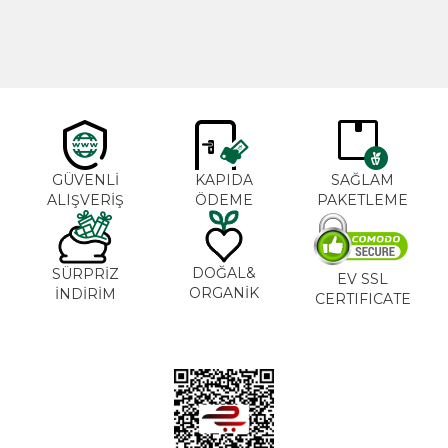
600,00
TL
365,00
TL
GÜVENLİ
KAPIDA
SAĞLAM
ALIŞVERİŞ
ÖDEME
PAKETLEME
DOĞAL&
SÜRPRİZ
EV SSL
ORGANİK
İNDİRİM
CERTIFICATE