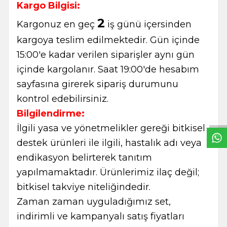
Kargo Bilgisi:
2
Kargonuz en geç
iş günü içersinden
kargoya teslim edilmektedir. Gün içinde
15:00'e kadar verilen siparişler aynı gün
içinde kargolanır. Saat 19:00'de hesabım
sayfasına girerek sipariş durumunu
W
h
t
s
a
p
p
B
i
l
g
H
a
t
kontrol edebilirsiniz.
Bilgilendirme:
İlgili yasa ve yönetmelikler gereği bitkisel
destek ürünleri ile ilgili, hastalık adı veya
endikasyon belirterek tanıtım
yapılmamaktadır. Ürünlerimiz ilaç değil;
bitkisel takviye niteliğindedir.
Zaman zaman uyguladığımız set,
indirimli ve kampanyalı satış fiyatları