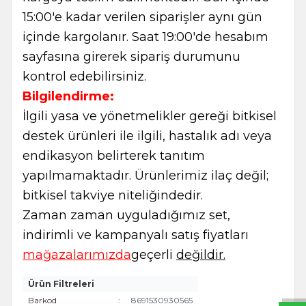
15:00'e kadar verilen siparişler aynı gün
içinde kargolanır. Saat 19:00'de hesabım
sayfasına girerek sipariş durumunu
kontrol edebilirsiniz.
Bilgilendirme:
İlgili yasa ve yönetmelikler gereği bitkisel
destek ürünleri ile ilgili, hastalık adı veya
endikasyon belirterek tanıtım
yapılmamaktadır. Ürünlerimiz ilaç değil;
bitkisel takviye niteliğindedir.
Zaman zaman uyguladığımız set,
indirimli ve kampanyalı satış fiyatları
W
h
t
s
a
p
p
B
i
l
g
H
a
t
mağazalarımızda
geçerli
değildir.
Ürün Filtreleri
Barkod
:
8691530930565