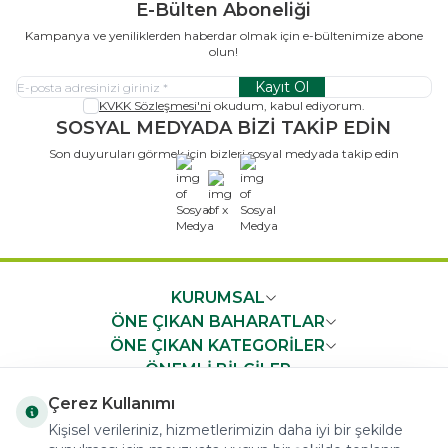
E-Bülten Aboneliği
Kampanya ve yeniliklerden haberdar olmak için e-bültenimize abone
olun!
Kayıt Ol
KVKK Sözleşmesi'ni
okudum, kabul ediyorum.
SOSYAL MEDYADA BİZİ TAKİP EDİN
Son duyuruları görmek için bizleri sosyal medyada takip edin
x
KURUMSAL
ÖNE ÇIKAN BAHARATLAR
ÖNE ÇIKAN KATEGORİLER
ÖNEMLİ BİLGİLER
HIZLI ERİŞİM
Çerez Kullanımı
Kişisel verileriniz, hizmetlerimizin daha iyi bir şekilde