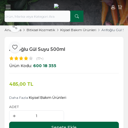
Hesabım
Sepe
Paylaş
Ana Sayfa
Bitkisel Kozmetik
Kişisel Bakım Ürünleri
Arifoğlu Gül S
Arifoğlu Gül Suyu 500ml
Favoriye Ekle
(17+)
Ürün Kodu:
600 18 355
485,00
TL
Sepete Ekle
Daha Fazla
Kişisel Bakım Ürünleri
ADET
Sepete Ekle