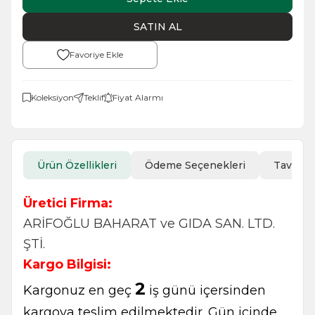
SATIN AL
Favoriye Ekle
Koleksiyon
Teklif
Fiyat Alarmı
Ürün Özellikleri
Ödeme Seçenekleri
Tavsiye
Üretici Firma:
ARİFOĞLU BAHARAT ve GIDA SAN. LTD.
ŞTİ.
Kargo Bilgisi:
2
Kargonuz en geç
iş günü içersinden
kargoya teslim edilmektedir. Gün içinde