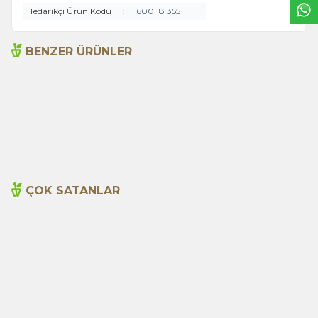
Tedarikçi Ürün Kodu
:
600 18 355
BENZER ÜRÜNLER
Aloe Vera Jel 150ml
Amber Kremi 20ml
495,00
TL
195,00
TL
ÇOK SATANLAR
Cajun Seasoning 1000g
Biberiye Yağı 20ml
Yeni
600,00
TL
365,00
TL