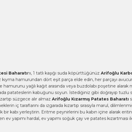
esi Baharatı
nı, 1 tatlı kaşığı suda köpürttüğünüz
Arifoğlu Karb
 kıyma hamurundan dört eşit parça elde edin, her parçayı avuc
öfte hamurunu yağlı kağıt arasında veya buzdolabı poşetine alarak
rada patateslerin kabuğunu soyun. İstediğiniz gibi doğrayıp tuzlu
ızartıp süzgece alır almaz
Arifoğlu Kızarmış Patates Baharatı
s
lerin iç taraflarını da ızgarada kızartıp sırasıyla marul, dilimlen
 bir kabı yerleştirin. Eritme peynirlerini bu kabın içine alarak eritin
ev yapımı hardal, ev yapımı soğuk çay ve patates kızartması ile 