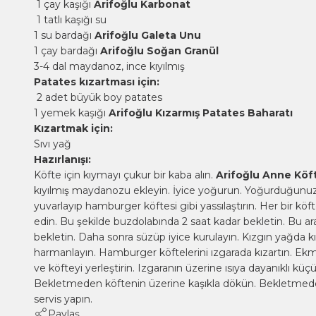
1 çay kaşığı
Arifoğlu Karbonat
1 tatlı kaşığı su
1 su bardağı
Arifoğlu Galeta Unu
1 çay bardağı
Arifoğlu Soğan Granül
3-4 dal maydanoz, ince kıyılmış
Patates kızartması için:
2 adet büyük boy patates
1 yemek kaşığı
Arifoğlu Kızarmış Patates Baharatı
Kızartmak için:
Sıvı yağ
Hazırlanışı:
Köfte için kıymayı çukur bir kaba alın.
Arifoğlu Anne Köft
kıyılmış maydanozu ekleyin. İyice yoğurun. Yoğurduğunuz
yuvarlayıp hamburger köftesi gibi yassılaştırın. Her bir k
edin. Bu şekilde buzdolabında 2 saat kadar bekletin. Bu a
bekletin. Daha sonra süzüp iyice kurulayın. Kızgın yağda k
harmanlayın. Hamburger köftelerini ızgarada kızartın. Ekmek
ve köfteyi yerleştirin. Izgaranın üzerine ısıya dayanıklı küçük
Bekletmeden köftenin üzerine kaşıkla dökün. Bekletmeden 
servis yapın.
Paylaş