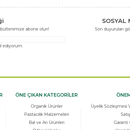
ği
SOSYAL 
-bültenimize abone olun!
Son duyuruları gö
l ediyorum.
R
ÖNE ÇIKAN KATEGORİLER
ÖNEM
Organik Ürünler
Üyelik Sözleşmesi Ve
Pastacılık Malzemeleri
Satı
Bal ve Arı Ürünleri
Garanti 