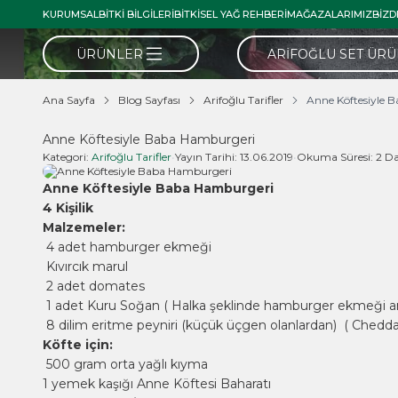
KURUMSAL
BITKI BILGILERI
BITKISEL YAĞ REHBERI
MAĞAZALARIMIZ
BIZD
ÜRÜNLER
ARIFOĞLU SET ÜR
Ana Sayfa
Blog Sayfası
Arifoğlu Tarifler
Anne Köftesiyle 
Anne Köftesiyle Baba Hamburgeri
Kategori:
Arifoğlu Tarifler
•
Yayın Tarihi:
13.06.2019
•
Okuma Süresi:
2 D
Anne Köftesiyle Baba Hamburgeri
4 Kişilik
Malzemeler:
4 adet hamburger ekmeği
Kıvırcık marul
2 adet domates
1 adet Kuru Soğan ( Halka şeklinde hamburger ekmeği ar
8 dilim eritme peyniri (küçük üçgen olanlardan) ( Cheddar 
Köfte için:
500 gram orta yağlı kıyma
1 yemek kaşığı Anne Köftesi Baharatı