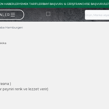
EN HABERLER
YEMEK TARIFLERI
BAYI BAŞVURU & GIRIŞ
FRANCHISE BAŞVURU
İLE
ÜNLER
Baba Hamburgeri
akika
asına )
peyniri renk ve lezzet verir)