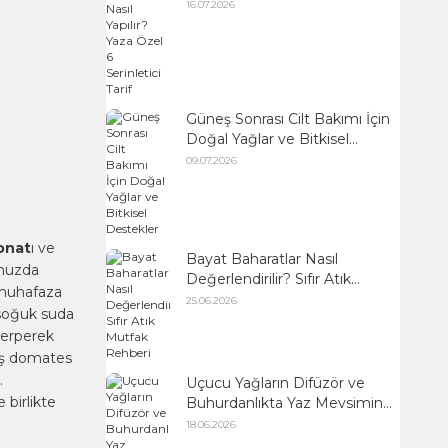
Serinletici Tarif
16.07.2026
Güneş Sonrası Cilt Bakımı İçin
Doğal Yağlar ve Bitkisel
Destekler
09.07.2026
onat
ı ve
Bayat Baharatlar Nasıl
unuzda
Değerlendirilir? Sıfır Atık
 muhafaza
Mutfak Rehberi
25.06.2026
 soğuk suda
erperek
miş domates
.
Uçucu Yağların Difüzör ve
birlikte
Buhurdanlıkta Yaz Mevsimine
Uygun Kullanımı
18.06.2026