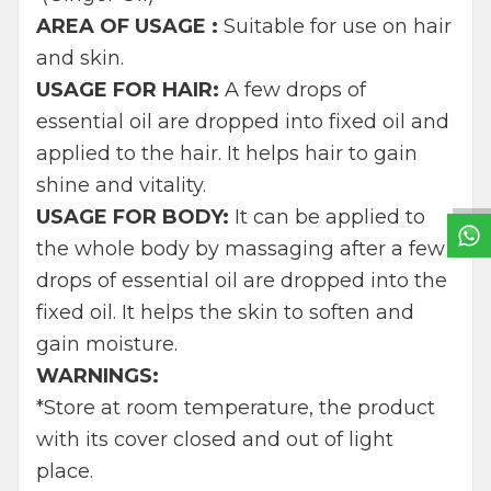
AREA OF USAGE :
Suitable for use on hair
and skin.
USAGE FOR HAIR:
A few drops of
essential oil are dropped into fixed oil and
W
h
t
s
a
p
p
B
i
l
g
H
a
t
applied to the hair. It helps hair to gain
shine and vitality.
USAGE FOR BODY:
It can be applied to
the whole body by massaging after a few
drops of essential oil are dropped into the
fixed oil. It helps the skin to soften and
gain moisture.
WARNINGS:
*Store at room temperature, the product
with its cover closed and out of light
place.