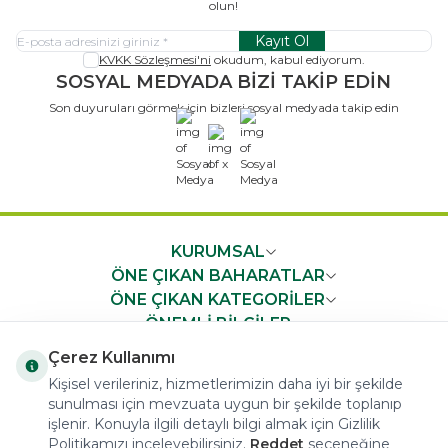
olun!
Kayıt Ol
KVKK Sözleşmesi'ni
okudum, kabul ediyorum.
SOSYAL MEDYADA BİZİ TAKİP EDİN
Son duyuruları görmek için bizleri sosyal medyada takip edin
x
KURUMSAL
ÖNE ÇIKAN BAHARATLAR
ÖNE ÇIKAN KATEGORİLER
ÖNEMLİ BİLGİLER
HIZLI ERİŞİM
Çerez Kullanımı
Kişisel verileriniz, hizmetlerimizin daha iyi bir şekilde
sunulması için mevzuata uygun bir şekilde toplanıp
işlenir. Konuyla ilgili detaylı bilgi almak için Gizlilik
Politikamızı inceleyebilirsiniz.
Reddet
seçeneğine