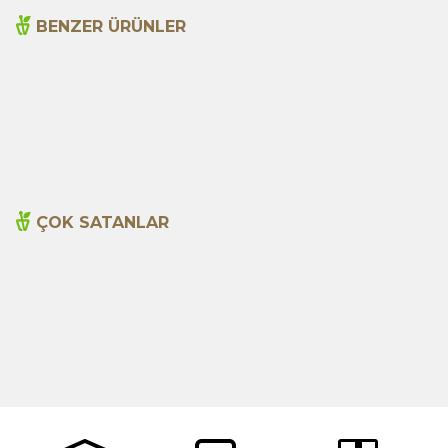
BENZER ÜRÜNLER
Acı Badem Yağı 20ml
Acı Elma Adaçayı Yağı
20ml
215,00
TL
390,00
TL
ÇOK SATANLAR
Cajun Seasoning 1000g
Biberiye Yağı 20ml
Yeni
600,00
TL
365,00
TL