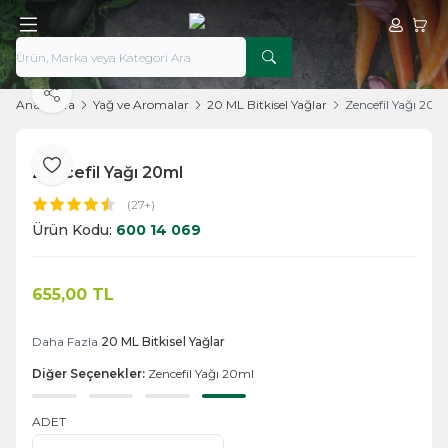
Hesabım
Sepe
Paylaş
Ana Sayfa
Yağ ve Aromalar
20 ML Bitkisel Yağlar
Zencefil Yağı 20m
Zencefil Yağı 20ml
Favoriye Ekle
(27+)
Ürün Kodu:
600 14 069
655,00
TL
Sepete Ekle
Daha Fazla
20 ML Bitkisel Yağlar
Diğer Seçenekler:
Zencefil Yağı 20ml
ADET