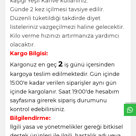
kaşığı Yeşil Kahve kullanınız.
Günde 2 kez içilmesi tavsiye edilir.
Düzenli tüketildiği takdirde diyet
listeleriniz vazgeçilmezi haline gelecektir.
Kilo verme hızınızı artırmanıza yardımcı
olacaktır.
Kargo Bilgisi:
2
Kargonuz en geç
iş günü içersinden
kargoya teslim edilmektedir. Gün içinde
W
h
t
s
a
p
p
B
i
l
g
H
a
t
15:00'e kadar verilen siparişler aynı gün
içinde kargolanır. Saat 19:00'de hesabım
sayfasına girerek sipariş durumunu
kontrol edebilirsiniz.
Bilgilendirme:
İlgili yasa ve yönetmelikler gereği bitkisel
destek ürünleri ile ilgili, hastalık adı veya