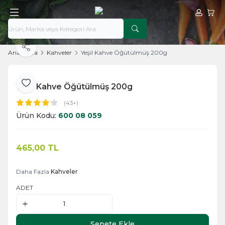
Hesabım
Sepe
Paylaş
Ana Sayfa
Kahveler
Yeşil Kahve Öğütülmüş 200g
Yeşil Kahve Öğütülmüş 200g
Favoriye Ekle
(43+)
Ürün Kodu:
600 08 059
465,00
TL
Sepete Ekle
Daha Fazla
Kahveler
ADET
Sepete Ekle