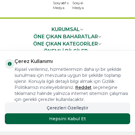
x
KURUMSAL
ÖNE ÇIKAN BAHARATLAR
ÖNE ÇIKAN KATEGORİLER
ÖNEMLİ BİLGİLER
HIZLI ERİŞİM
Çerez Kullanımı
Kişisel verileriniz, hizmetlerimizin daha iyi bir şekilde
sunulması için mevzuata uygun bir şekilde toplanıp
işlenir. Konuyla ilgili detaylı bilgi almak için Gizlilik
Politikamızı inceleyebilirsiniz.
Reddet
seçeneğine
tıklamanız halinde yalnızca internet sitemizin çalışması
COPYRIGHT © 2023 arifoglu.com ALL RIGHTS RESERVED
için gerekli çerezler kullanılacaktır.
Çerezleri Özelleştir
Tasarım ve Reklam Danışmanlığı AJANSTEK
Hepsini Kabul Et