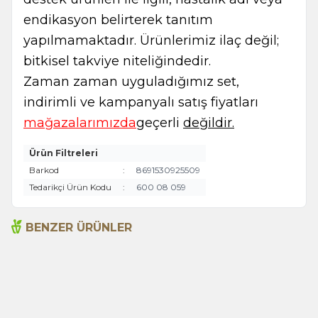
endikasyon belirterek tanıtım
yapılmamaktadır. Ürünlerimiz ilaç değil;
bitkisel takviye niteliğindedir.
Zaman zaman uyguladığımız set,
indirimli ve kampanyalı satış fiyatları
mağazalarımızda
geçerli
değildir.
Ürün Filtreleri
Barkod
:
8691530925509
Tedarikçi Ürün Kodu
:
600 08 059
BENZER ÜRÜNLER
Arifoğlu Salep 150g
Hindiba Kahvesi 100g
199,00
TL
265,00
TL