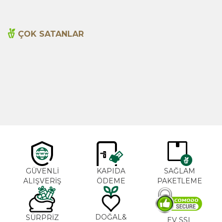
ÇOK SATANLAR
Cajun Seasoning 1000g
Biberiye Yağı 20ml
Yeni
600,00
TL
365,00
TL
GÜVENLİ
KAPIDA
SAĞLAM
ALIŞVERİŞ
ÖDEME
PAKETLEME
DOĞAL&
SÜRPRİZ
EV SSL