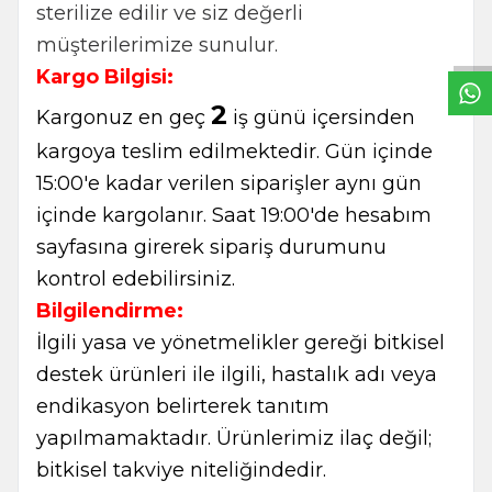
W
h
t
s
a
p
p
B
i
l
g
H
a
t
sterilize edilir ve siz değerli
müşterilerimize sunulur.
Kargo Bilgisi:
2
Kargonuz en geç
iş günü içersinden
kargoya teslim edilmektedir. Gün içinde
15:00'e kadar verilen siparişler aynı gün
içinde kargolanır. Saat 19:00'de hesabım
sayfasına girerek sipariş durumunu
kontrol edebilirsiniz.
Bilgilendirme:
İlgili yasa ve yönetmelikler gereği bitkisel
destek ürünleri ile ilgili, hastalık adı veya
endikasyon belirterek tanıtım
yapılmamaktadır. Ürünlerimiz ilaç değil;
bitkisel takviye niteliğindedir.