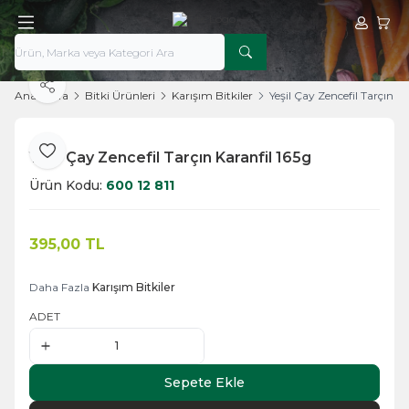
Hesabım
Sepe
Paylaş
Ana Sayfa
Bitki Ürünleri
Karışım Bitkiler
Yeşil Çay Zencefil Tarçın Ka
Yeşil Çay Zencefil Tarçın Karanfil 165g
Favoriye Ekle
Ürün Kodu:
600 12 811
395,00
TL
Sepete Ekle
Daha Fazla
Karışım Bitkiler
ADET
Sepete Ekle