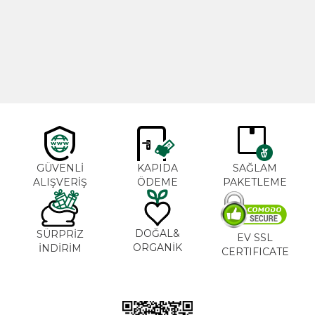
Cajun Seasoning 1000g
Biberiye Yağı 20ml
Yeni
600,00
TL
365,00
TL
GÜVENLİ
KAPIDA
SAĞLAM
ALIŞVERİŞ
ÖDEME
PAKETLEME
DOĞAL&
SÜRPRİZ
EV SSL
ORGANİK
İNDİRİM
CERTIFICATE