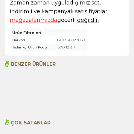
Zaman zaman uyguladığımız set,
indirimli ve kampanyalı satış fiyatları
mağazalarımızda
geçerli
değildir.
Ürün Filtreleri
Barkod
:
8691530927039
Tedarikçi Ürün Kodu
:
600 12 811
BENZER ÜRÜNLER
Arifoğlu Yeşil Çay Portakal
Dokuzu Bir Yerde 9in1
Limon 135g
Form Çayı 200g
225,00
TL
365,00
TL
ÇOK SATANLAR