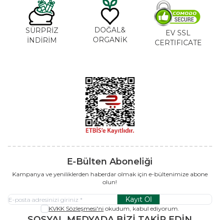
DOĞAL&
SÜRPRİZ
EV SSL
ORGANİK
İNDİRİM
CERTIFICATE
E-Bülten Aboneliği
Kampanya ve yeniliklerden haberdar olmak için e-bültenimize abone
olun!
Kayıt Ol
KVKK Sözleşmesi'ni
okudum, kabul ediyorum.
SOSYAL MEDYADA BİZİ TAKİP EDİN