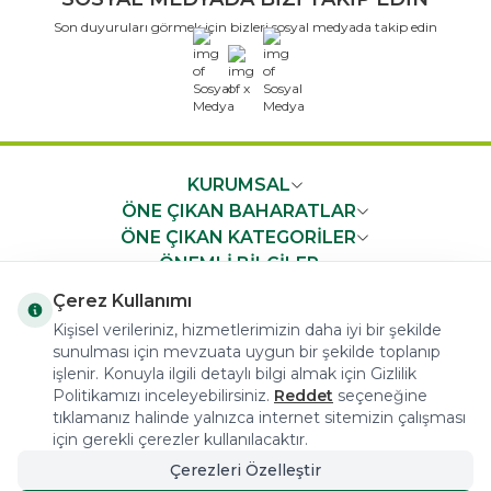
Son duyuruları görmek için bizleri sosyal medyada takip edin
x
KURUMSAL
ÖNE ÇIKAN BAHARATLAR
ÖNE ÇIKAN KATEGORİLER
ÖNEMLİ BİLGİLER
HIZLI ERİŞİM
Çerez Kullanımı
Kişisel verileriniz, hizmetlerimizin daha iyi bir şekilde
sunulması için mevzuata uygun bir şekilde toplanıp
işlenir. Konuyla ilgili detaylı bilgi almak için Gizlilik
Politikamızı inceleyebilirsiniz.
Reddet
seçeneğine
tıklamanız halinde yalnızca internet sitemizin çalışması
COPYRIGHT © 2023 arifoglu.com ALL RIGHTS RESERVED
için gerekli çerezler kullanılacaktır.
Çerezleri Özelleştir