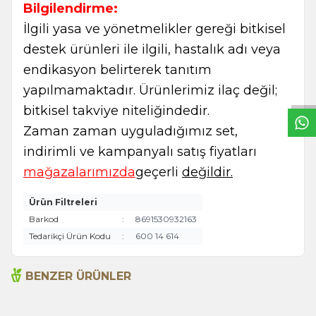
Bilgilendirme:
İlgili yasa ve yönetmelikler gereği bitkisel
destek ürünleri ile ilgili, hastalık adı veya
W
h
t
s
a
p
p
B
i
l
g
H
a
t
endikasyon belirterek tanıtım
yapılmamaktadır. Ürünlerimiz ilaç değil;
bitkisel takviye niteliğindedir.
Zaman zaman uyguladığımız set,
indirimli ve kampanyalı satış fiyatları
mağazalarımızda
geçerli
değildir.
Ürün Filtreleri
Barkod
:
8691530932163
Tedarikçi Ürün Kodu
:
600 14 614
BENZER ÜRÜNLER
Argan Yağı 10ml %100 Saf
Arlab Acı Elma Adaçayı
% 12