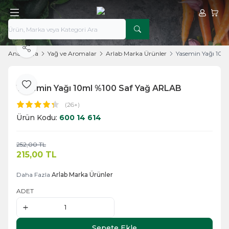
Hesabım
Sepe
Paylaş
Ana Sayfa
Yağ ve Aromalar
Arlab Marka Ürünler
Yasemin Yağı 10m
Yasemin Yağı 10ml %100 Saf Yağ ARLAB
Favoriye Ekle
(26+)
Ürün Kodu:
600 14 614
252,00
TL
Sepete Ekle
215,00
TL
Daha Fazla
Arlab Marka Ürünler
ADET
Sepete Ekle