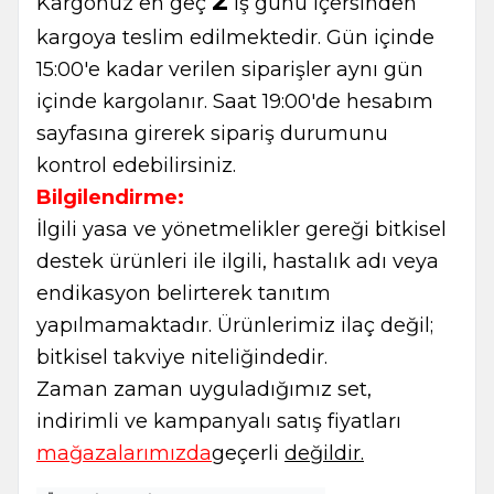
2
Kargonuz en geç
iş günü içersinden
kargoya teslim edilmektedir. Gün içinde
15:00'e kadar verilen siparişler aynı gün
içinde kargolanır. Saat 19:00'de hesabım
sayfasına girerek sipariş durumunu
kontrol edebilirsiniz.
Bilgilendirme:
İlgili yasa ve yönetmelikler gereği bitkisel
destek ürünleri ile ilgili, hastalık adı veya
endikasyon belirterek tanıtım
yapılmamaktadır. Ürünlerimiz ilaç değil;
bitkisel takviye niteliğindedir.
Zaman zaman uyguladığımız set,
W
h
t
s
a
p
p
B
i
l
g
H
a
t
indirimli ve kampanyalı satış fiyatları
mağazalarımızda
geçerli
değildir.