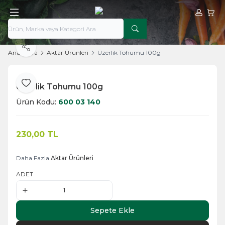
Hesabım
Sepe
Paylaş
Ana Sayfa
Aktar Ürünleri
Üzerlik Tohumu 100g
Üzerlik Tohumu 100g
Favoriye Ekle
Ürün Kodu:
600 03 140
230,00
TL
Sepete Ekle
Daha Fazla
Aktar Ürünleri
ADET
Sepete Ekle