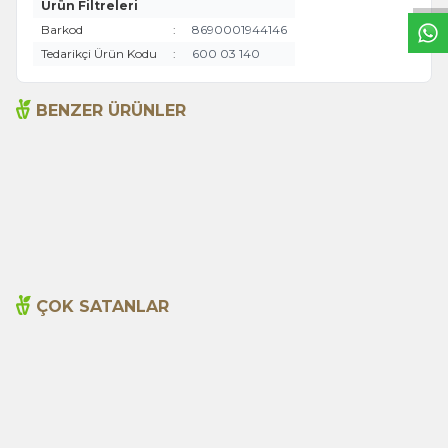
Ürün Filtreleri
Barkod
:
8690001944146
Tedarikçi Ürün Kodu
:
600 03 140
BENZER ÜRÜNLER
Açlık Otu 50g
Adaçayı 20li Süzen Poşet
135,00
TL
99,00
TL
ÇOK SATANLAR
Cajun Seasoning 1000g
Biberiye Yağı 20ml
Yeni
600,00
TL
365,00
TL