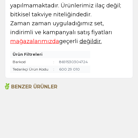
yapılmamaktadır. Ürünlerimiz ilaç değil;
bitkisel takviye niteliğindedir.
Zaman zaman uyguladığımız set,
indirimli ve kampanyalı satış fiyatları
mağazalarımızda
geçerli
değildir.
Ürün Filtreleri
Barkod
:
8691530304724
Tedarikçi Ürün Kodu
:
600 29 010
BENZER ÜRÜNLER
Arjantin Baharatı 45g
Bami Spice Mix 45g
115,00
TL
110,00
TL