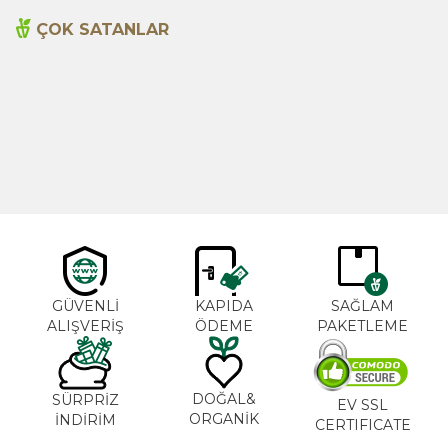
ÇOK SATANLAR
Cajun Seasoning 1000g
Biberiye Yağı 20ml
Yeni
600,00
TL
365,00
TL
GÜVENLİ
KAPIDA
SAĞLAM
ALIŞVERİŞ
ÖDEME
PAKETLEME
DOĞAL&
SÜRPRİZ
EV SSL
ORGANİK
İNDİRİM
CERTIFICATE