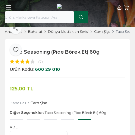
Hesabım
Sepe
Paylaş
Ana Sayfa
Baharat
Dünya Mutfakları Serisi
Cam Şişe
Taco Seaso
Taco Seasoning (Pide Börek Et) 60g
Favoriye Ekle
(7+)
Ürün Kodu:
600 29 010
125,00
TL
Sepete Ekle
Daha Fazla
Cam Şişe
Diğer Seçenekler:
Taco Seasoning (Pide Börek Et) 60g
ADET