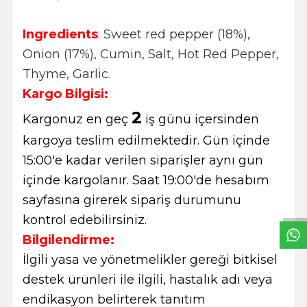
Ingredients
: Sweet red pepper (18%),
Onion (17%), Cumin, Salt, Hot Red Pepper,
Thyme, Garlic.
Kargo Bilgisi:
2
Kargonuz en geç
iş günü içersinden
kargoya teslim edilmektedir. Gün içinde
15:00'e kadar verilen siparişler aynı gün
W
h
t
s
a
p
p
B
i
l
g
H
a
t
içinde kargolanır. Saat 19:00'de hesabım
sayfasına girerek sipariş durumunu
kontrol edebilirsiniz.
Bilgilendirme:
İlgili yasa ve yönetmelikler gereği bitkisel
destek ürünleri ile ilgili, hastalık adı veya
endikasyon belirterek tanıtım