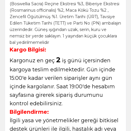
(Boswellia Sacra) Reçine Ekstresi %3, Biberiye Ekstresi
(Rosmarinus officinalis) %2, Maca Kökü Tozu %2 ,
Zencefil Öğütülmüş %1. Üretim Tarihi (ÜRT), Tavsiye
Edilen Tüketim Tarihi (TETT) ve Parti No (PN) ambalajın
üzerindedir. Güneş ışığından uzak, serin, kuru ve
nemsiz bir yerde saklayın. 1 yaşından küçük çocuklara
bal yedirilmemelidir
Kargo Bilgisi:
2
Kargonuz en geç
iş günü içersinden
kargoya teslim edilmektedir. Gün içinde
15:00'e kadar verilen siparişler aynı gün
içinde kargolanır. Saat 19:00'de hesabım
sayfasına girerek sipariş durumunu
kontrol edebilirsiniz.
Bilgilendirme:
İlgili yasa ve yönetmelikler gereği bitkisel
destek ürünleri ile ilgili, hastalık adı veya