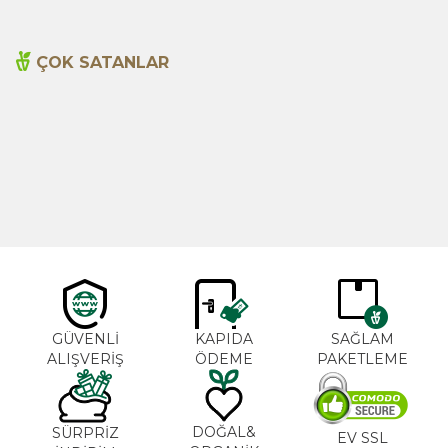
ÇOK SATANLAR
Cajun Seasoning 1000g
Biberiye Yağı 20ml
Yeni
600,00
TL
365,00
TL
GÜVENLİ
KAPIDA
SAĞLAM
ALIŞVERİŞ
ÖDEME
PAKETLEME
DOĞAL&
SÜRPRİZ
EV SSL