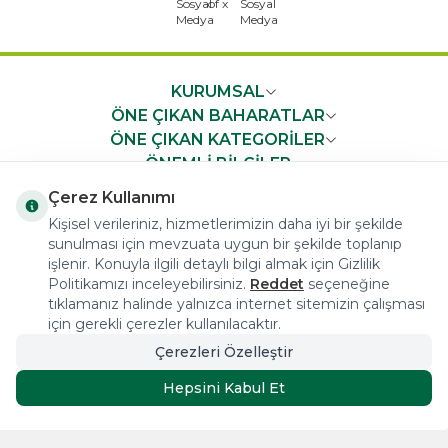
KURUMSAL
ÖNE ÇIKAN BAHARATLAR
ÖNE ÇIKAN KATEGORİLER
ÖNEMLİ BİLGİLER
HIZLI ERİŞİM
Çerez Kullanımı
Kişisel verileriniz, hizmetlerimizin daha iyi bir şekilde
sunulması için mevzuata uygun bir şekilde toplanıp
işlenir. Konuyla ilgili detaylı bilgi almak için Gizlilik
Politikamızı inceleyebilirsiniz.
Reddet
seçeneğine
tıklamanız halinde yalnızca internet sitemizin çalışması
COPYRIGHT © 2023 arifoglu.com ALL RIGHTS RESERVED
için gerekli çerezler kullanılacaktır.
Çerezleri Özelleştir
Tasarım ve Reklam Danışmanlığı AJANSTEK
Hepsini Kabul Et