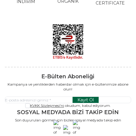
ORGANİK
İNDİRİM
CERTIFICATE
E-Bülten Aboneliği
Kampanya ve yeniliklerden haberdar olmak için e-bültenimize abone
olun!
Kayıt Ol
KVKK Sözleşmesi'ni
okudum, kabul ediyorum.
SOSYAL MEDYADA BİZİ TAKİP EDİN
Son duyuruları görmek için bizleri sosyal medyada takip edin
x