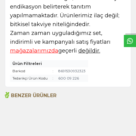
endikasyon belirterek tanıtım
W
h
t
s
a
p
p
B
i
l
g
H
a
t
yapılmamaktadır. Ürünlerimiz ilaç değil;
bitkisel takviye niteliğindedir.
Zaman zaman uyguladığımız set,
indirimli ve kampanyalı satış fiyatları
mağazalarımızda
geçerli
değildir.
Ürün Filtreleri
Barkod
:
8691530932323
Tedarikçi Ürün Kodu
:
600 09 226
BENZER ÜRÜNLER
Andız, Zencefil ve Bitki
Devedikeni Macunu 300g
Özlü Macun 300g
970,00
TL
555,00
TL