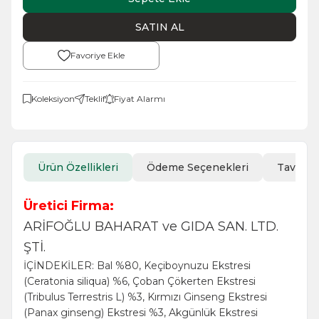
SATIN AL
Favoriye Ekle
Koleksiyon
Teklif
Fiyat Alarmı
Ürün Özellikleri
Ödeme Seçenekleri
Tavsiye
Üretici Firma:
ARİFOĞLU BAHARAT ve GIDA SAN. LTD.
ŞTİ.
İÇİNDEKİLER: Bal %80, Keçiboynuzu Ekstresi
(Ceratonia siliqua) %6, Çoban Çökerten Ekstresi
(Tribulus Terrestris L) %3, Kırmızı Ginseng Ekstresi
(Panax ginseng) Ekstresi %3, Akgünlük Ekstresi