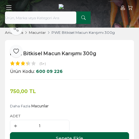
Hesabım
Sepe
Paylaş
Ana Sayfa
Macunlar
PWE Bitkisel Macun Karışımı 300g
PWE Bitkisel Macun Karışımı 300g
Favoriye Ekle
(5+)
Ürün Kodu:
600 09 226
750,00
TL
Sepete Ekle
Daha Fazla
Macunlar
ADET
Sepete Ekle