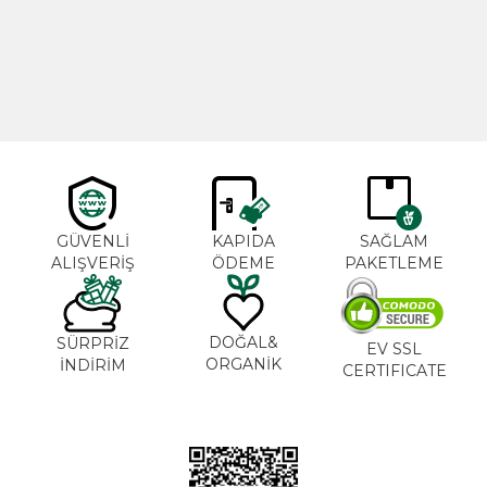
600,00
TL
365,00
TL
GÜVENLİ
KAPIDA
SAĞLAM
ALIŞVERİŞ
ÖDEME
PAKETLEME
DOĞAL&
SÜRPRİZ
EV SSL
ORGANİK
İNDİRİM
CERTIFICATE