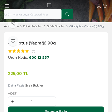
Hesabım
Sepe
Paylaş
Ana Sayfa
Bitki Ürünleri
Şifalı Bitkiler
Okaliptus (Yaprağı) 90g
Okaliptus (Yaprağı) 90g
Favoriye Ekle
(3)
Ürün Kodu:
600 12 557
225,00
TL
Sepete Ekle
Daha Fazla
Şifalı Bitkiler
ADET
Sepete Ekle