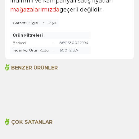
indirimli ve kampanyalı satış fiyatları
mağazalarımızda
geçerli
değildir.
Garanti Bilgisi
:
2 yıl
Ürün Filtreleri
Barkod
:
8691530022994
Tedarikçi Ürün Kodu
:
600 12 557
BENZER ÜRÜNLER
Açlık Otu 50g
Adaçayı 250gr
135,00
TL
199,00
TL
ÇOK SATANLAR
Cajun Seasoning 1000g
Biberiye Yağı 20ml
Yeni