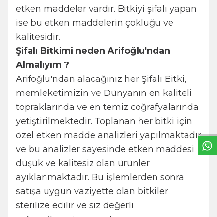
etken maddeler vardır. Bitkiyi şifalı yapan
ise bu etken maddelerin çokluğu ve
kalitesidir.
Şifalı Bitkimi neden Arifoğlu'ndan
Almalıyım ?
Arifoğlu'ndan alacağınız her Şifalı Bitki,
memleketimizin ve Dünyanın en kaliteli
W
h
t
s
a
p
p
B
i
l
g
H
a
t
topraklarında ve en temiz coğrafyalarında
yetiştirilmektedir. Toplanan her bitki için
özel etken madde analizleri yapılmaktadır
ve bu analizler sayesinde etken maddesi
düşük ve kalitesiz olan ürünler
ayıklanmaktadır. Bu işlemlerden sonra
satışa uygun vaziyette olan bitkiler
sterilize edilir ve siz değerli