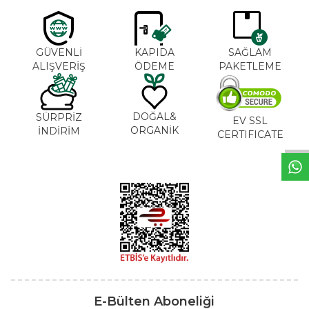
GÜVENLİ
KAPIDA
SAĞLAM
ALIŞVERİŞ
ÖDEME
PAKETLEME
W
h
t
s
a
p
p
B
i
l
g
H
a
t
DOĞAL&
SÜRPRİZ
EV SSL
ORGANİK
İNDİRİM
CERTIFICATE
E-Bülten Aboneliği