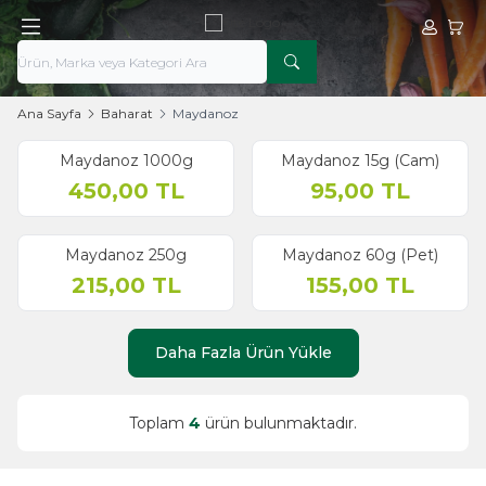
Hesabım
Sepe
Ana Sayfa
Baharat
Maydanoz
Maydanoz 1000g
Maydanoz 15g (Cam)
450,00
TL
95,00
TL
Tükendi
Maydanoz 250g
Maydanoz 60g (Pet)
215,00
TL
155,00
TL
Daha Fazla Ürün Yükle
Toplam
4
ürün bulunmaktadır.