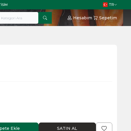
TR
TISIM
Hesabım
Sepetim
pete Ekle
SATIN AL