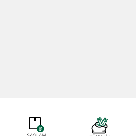
Biberiye Yağı 20ml
Gül Yağı 
365,00
TL
265,00
SAĞLAM