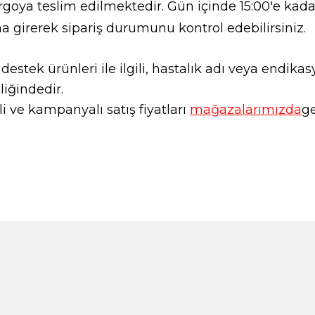
goya teslim edilmektedir. Gün içinde 15:00'e kadar
a girerek sipariş durumunu kontrol edebilirsiniz.
l destek ürünleri ile ilgili, hastalık adı veya endi
liğindedir.
 ve kampanyalı satış fiyatları
mağazalarımızda
ge
Adaçayı 250gr
Adaçayı 
199,00
TL
89,00