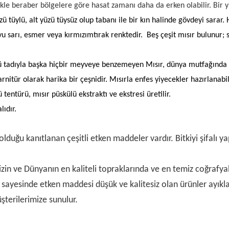
e beraber bölgelere göre hasat zamanı daha da erken olabilir. Bir yıllık
üzü tüylü, alt yüzü tüysüz olup tabanı ile bir kın halinde gövdeyi sara
yu sarı, esmer veya kırmızımtırak renktedir. Beş çeşit mısır bulunur; se
ü tadıyla başka hiçbir meyveye benzemeyen Mısır, dünya mutfağında d
 Garnitür olarak harika bir çeşnidir. Mısırla enfes yiyecekler hazırlana
 tentürü, mısır püskülü ekstraktı ve ekstresi üretilir.
ıdır.
ı olduğu kanıtlanan çeşitli etken maddeler vardır. Bitkiyi şifalı 
izin ve Dünyanın en kaliteli topraklarında ve en temiz coğrafyala
r sayesinde etken maddesi düşük ve kalitesiz olan ürünler ayık
müşterilerimize sunulur.