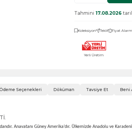
Tahmini
17.08.2026
tar
Koleksiyon
Teklif
Fiyat Alarm
Yerli Üretim
Ödeme Seçenekleri
Döküman
Tavsiye Et
Beni 
İ.
dandır. Anavatanı Güney Amerika’dır. Ülkemizde Anadolu ve Karadeniz b