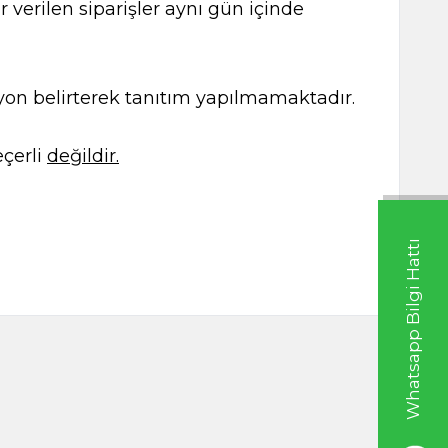
 verilen siparişler aynı gün içinde
kasyon belirterek tanıtım yapılmamaktadır.
çerli
değildir.
Whatsapp Bilgi Hattı
50g
Alıç 90g
TL
235,00
TL