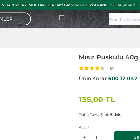
EN HABERLER
YEMEK TARIFLERI
BAYI BAŞVURU & GIRIŞ
FRANCHISE BAŞVURU
İLE
ÜNLER
Mısır Püskülü 40g
(19)
Ürün Kodu:
600 12 042
135,00
TL
Daha Fazla
Şifalı Bitkiler
ADET
Se