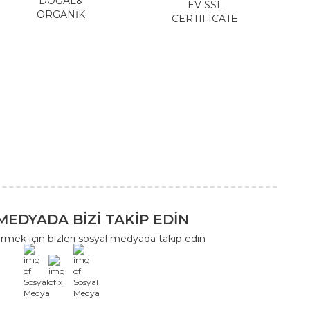
DOĞAL&
EV SSL
ORGANİK
CERTIFICATE
MEDYADA BİZİ TAKİP EDİN
rmek için bizleri sosyal medyada takip edin
x