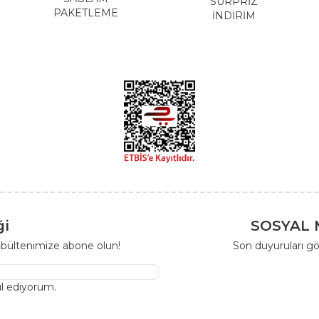
SÜRPRİZ
PAKETLEME
İNDİRİM
ği
SOSYAL 
-bültenimize abone olun!
Son duyuruları gö
l ediyorum.