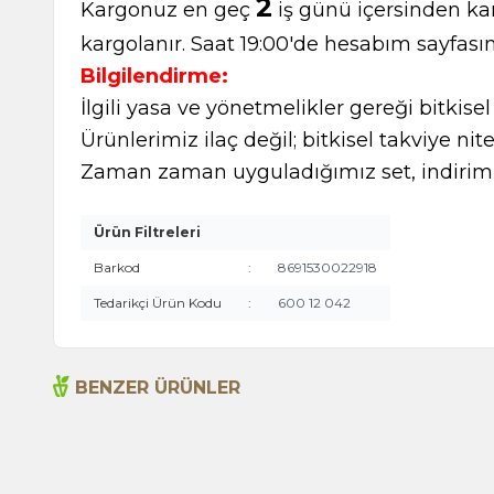
2
Kargonuz en geç
iş günü içersinden kar
kargolanır. Saat 19:00'de hesabım sayfasın
Bilgilendirme:
İlgili yasa ve yönetmelikler gereği bitkise
Ürünlerimiz ilaç değil; bitkisel takviye nite
Zaman zaman uyguladığımız set, indirimli
Ürün Filtreleri
Barkod
:
8691530022918
Tedarikçi Ürün Kodu
:
600 12 042
BENZER ÜRÜNLER
Açlık Otu 50g
135,00
TL