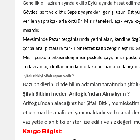
Genellikle Haziran ayında ekilip Eylül ayında hasat edilmekl
Gövdesi sert ve diktir. Sapsız yaprakları geniş, uzun, üst y
verilen yaprakçıklarla örtülür. Mısır taneleri, açık veya ko
mısırdır.
Mevsiminde Pazar tezgâhlarında yerini alan, kendine özg
çorbalara, pizzalara farklı bir lezzet katıp zenginleştirir.
Mısır püskülü bitkisinden; mısır püskülü çayı, mısır püskülü
Tedavi amaçlı kullanımında mutlaka bir uzmana danışılmal
Şifalı Bitkiyi Şifalı Yapan Nedir ?
Bazı bitkilerin içinde bilim adamları tarafından şifal
Şifalı Bitkimi neden Arifoğlu'ndan Almalıyım ?
Arifoğlu'ndan alacağınız her Şifalı Bitki, memleketim
etken madde analizleri yapılmaktadır ve bu analizle
vaziyette olan bitkiler sterilize edilir ve siz değerli 
Kargo Bilgisi: