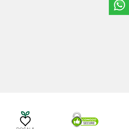
20ml
Hint Yağı 100ml
TL
535,00
TL