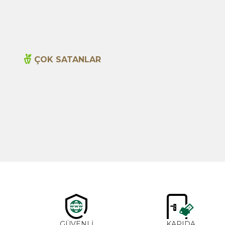
ÇOK SATANLAR
Yeni
Cajun Seasoning 1000g
600,00
TL
GÜVENLİ
KAPIDA