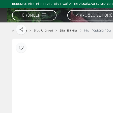
KURUMSAL
BITKI BILGILERI
BITKISEL YAĞ REHBERI
MAĞAZALARIMIZ
BIZD
ÜRÜNLER
ARIFOĞLU SET ÜR
Ana Sayfa
Bitki Ürünleri
Şifalı Bitkiler
Mısır Püskülü 40g
Paylaş
Favoriye Ekle